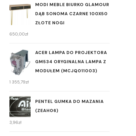
MODI MEBLE BIURKO GLAMOUR
DĄB SONOMA CZARNE 100X50
ZŁOTE NOGI
650,00
zł
ACER LAMPA DO PROJEKTORA
GM534 ORYGINALNA LAMPA Z
MODUŁEM (MCJQ011003)
1 355,79
zł
PENTEL GUMKA DO MAZANIA
(ZEAH06)
3,96
zł