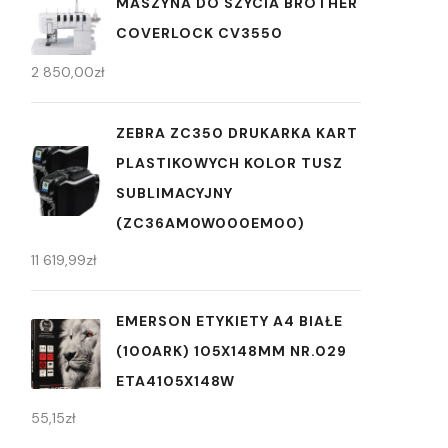
MASZYNA DO SZYCIA BROTHER
COVERLOCK CV3550
2 850,00
zł
ZEBRA ZC350 DRUKARKA KART
PLASTIKOWYCH KOLOR TUSZ
SUBLIMACYJNY
(ZC36AM0W000EM00)
11 619,99
zł
EMERSON ETYKIETY A4 BIAŁE
(100ARK) 105X148MM NR.029
ETA4105X148W
55,15
zł