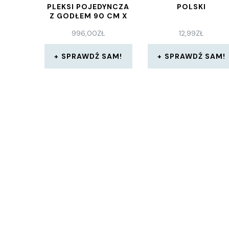
PLEKSI POJEDYNCZA
POLSKI
Z GODŁEM 90 CM X
80 CM
996,00
ZŁ
12,99
ZŁ
SPRAWDŹ SAM!
SPRAWDŹ SAM!