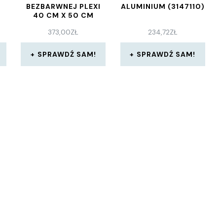
BEZBARWNEJ PLEXI
ALUMINIUM (3147110)
40 CM X 50 CM
373,00
ZŁ
234,72
ZŁ
SPRAWDŹ SAM!
SPRAWDŹ SAM!