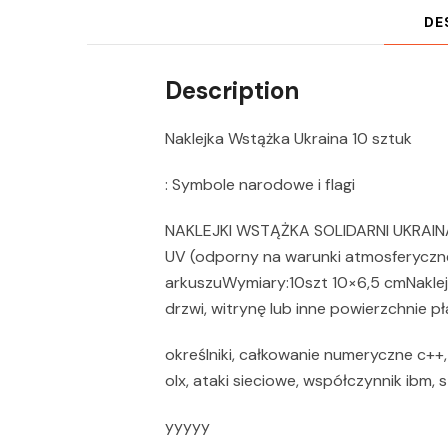
DE
Description
Naklejka Wstążka Ukraina 10 sztuk
: Symbole narodowe i flagi
NAKLEJKI WSTĄŻKA SOLIDARNI UKRAINA 
UV (odporny na warunki atmosferyczne
arkuszuWymiary:10szt 10×6,5 cmNaklej
drzwi, witrynę lub inne powierzchnie pł
określniki, całkowanie numeryczne c++,
olx, ataki sieciowe, współczynnik ibm,
yyyyy