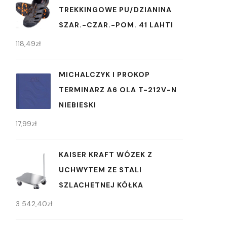
TREKKINGOWE PU/DZIANINA
SZAR.-CZAR.-POM. 41 LAHTI
118,49
zł
MICHALCZYK I PROKOP
TERMINARZ A6 OLA T-212V-N
NIEBIESKI
17,99
zł
KAISER KRAFT WÓZEK Z
UCHWYTEM ZE STALI
SZLACHETNEJ KÓŁKA
3 542,40
zł