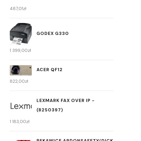
487,01
zł
GODEX G330
1 399,00
zł
ACER QF12
822,00
zł
LEXMARK FAX OVER IP -
(82S0397)
1 183,00
zł
RĘKAWICE ARDONSAFETY/DICK