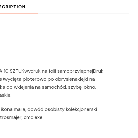
SCRIPTION
10 SZTUKwydruk na folii samoprzylepnejDruk
)wycięta ploterowo po obrysienaklejki na
ka do wklejenia na samochód, szybę, okno,
askie.
 ikona maila, dowód osobisty kolekcjonerski
 strosmajer, cmd.exe