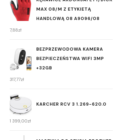
MAX 08/M Z ETYKIETĄ
HANDLOWĄ 08 A9096/08
7,88
zł
BEZPRZEWODOWA KAMERA
BEZPIECZEŃSTWA WIFI 3MP
+32GB
317,77
zł
KARCHER RCV 3 1.269-620.0
1 399,00
zł