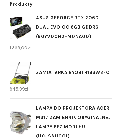
Produkty
ASUS GEFORCE RTX 2060
DUAL EVO OC 6GB GDDR6
(90YV0CH2-M0NA00)
1 369,00
zł
ZAMIATARKA RYOBI R18SW3-0
845,99
zł
LAMPA DO PROJEKTORA ACER
M317 ZAMIENNIK ORYGINALNEJ
LAMPY BEZ MODUŁU
(UCJSA11001)