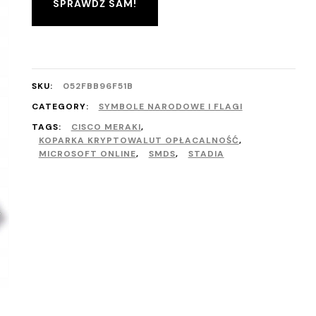
SPRAWDŹ SAM!
SKU:
052FBB96F51B
CATEGORY:
SYMBOLE NARODOWE I FLAGI
TAGS:
CISCO MERAKI
,
KOPARKA KRYPTOWALUT OPŁACALNOŚĆ
,
MICROSOFT ONLINE
,
SMDS
,
STADIA