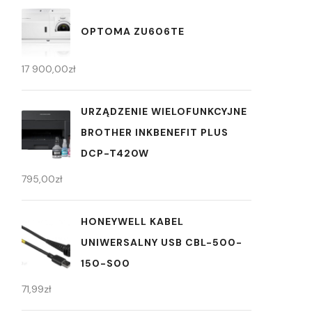
OPTOMA ZU606TE
17 900,00
zł
URZĄDZENIE WIELOFUNKCYJNE
BROTHER INKBENEFIT PLUS
DCP-T420W
795,00
zł
HONEYWELL KABEL
UNIWERSALNY USB CBL-500-
150-S00
71,99
zł