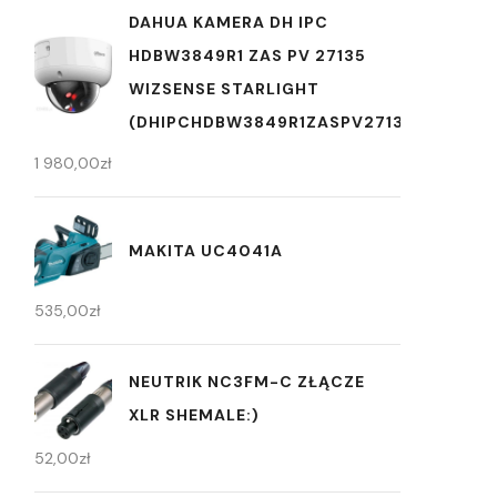
DAHUA KAMERA DH IPC
HDBW3849R1 ZAS PV 27135
WIZSENSE STARLIGHT
(DHIPCHDBW3849R1ZASPV27135)
1 980,00
zł
MAKITA UC4041A
535,00
zł
NEUTRIK NC3FM-C ZŁĄCZE
XLR SHEMALE:)
52,00
zł