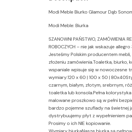
Modi Meble Biurko Glamour Dąb Sonom
Modi Meble: Biurka
SZANOWNI PAŃSTWO, ZAMÓWIENIA RE
ROBOCZYCH – nie jak wskazuje allegro
Jesteśmy Polskim producentem mebli,
złożeniu zamówienia.Toaletka, biurko,
wspaniale wpisuje się w nowoczesne 
wymiary:120 x 60 | 100 x 50 | 80x40Sty
czarnym, białym, złotym, srebrnym, ró
toaletka lub konsola.Pełna kolorystyk
malowane proszkowo są w pełni bezpiec
bardzo pojemne szuflady na świetnej 
dystrybuujemy płyt z wypełnieniem pa
Prosimy o ich NIE kopiowanie.
Wymiary biurkaNasze biurka są pełnow