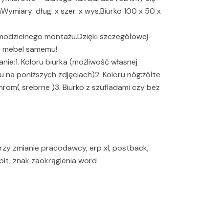
ymiary: dług. x szer. x wys.Biurko 100 x 50 x
modzielnego montażu.Dzięki szczegółowej
yć mebel samemu!
ie:1. Koloru biurka (możliwość własnej
oru na poniższych zdjęciach)2. Koloru nóg:żółte
rom( srebrne )3. Biurko z szufladami czy bez
y zmianie pracodawcy, erp xl, postback,
 pit, znak zaokrąglenia word