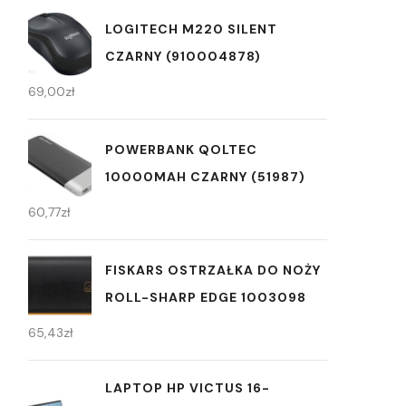
LOGITECH M220 SILENT
CZARNY (910004878)
69,00
zł
POWERBANK QOLTEC
10000MAH CZARNY (51987)
60,77
zł
FISKARS OSTRZAŁKA DO NOŻY
ROLL-SHARP EDGE 1003098
65,43
zł
LAPTOP HP VICTUS 16-