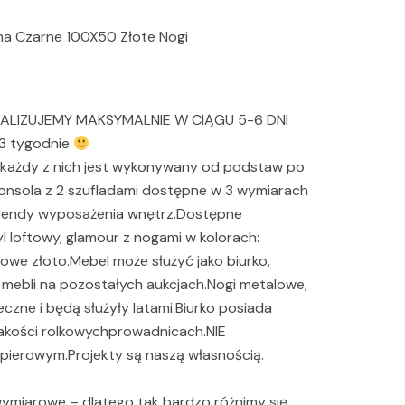
a Czarne 100X50 Złote Nogi
ALIZUJEMY MAKSYMALNIE W CIĄGU 5-6 DNI
 3 tygodnie
 każdy z nich jest wykonywany od podstaw po
 konsola z 2 szufladami dostępne w 3 wymiarach
trendy wyposażenia wnętrz.Dostępne
l loftowy, glamour z nogami w kolorach:
żowe złoto.Mebel może służyć jako biurko,
a mebli na pozostałych aukcjach.Nogi metalowe,
zne i będą służyły latami.Biurko posiada
jakości rolkowychprowadnicach.NIE
pierowym.Projekty są naszą własnością.
ymiarowe – dlatego tak bardzo różnimy się