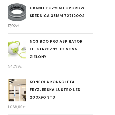
GRANIT ŁOŻYSKO OPOROWE
ŚREDNICA 35MM 72712002
17,02
zł
NOSIBOO PRO ASPIRATOR
ELEKTRYCZNY DO NOSA
ZIELONY
547,99
zł
KONSOLA KONSOLETA
FRYZJERSKA LUSTRO LED
200X90 STD
1 088,99
zł