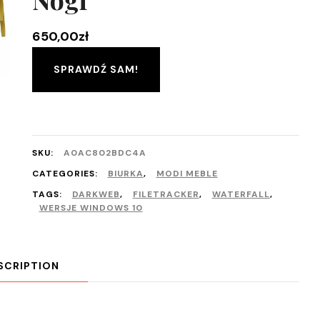
650,00
zł
SPRAWDŹ SAM!
SKU:
A0AC802BDC4A
CATEGORIES:
BIURKA
,
MODI MEBLE
TAGS:
DARKWEB
,
FILETRACKER
,
WATERFALL
,
WERSJE WINDOWS 10
SCRIPTION