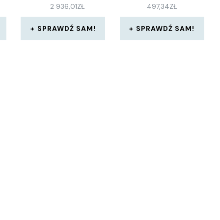
2 936,01
ZŁ
497,34
ZŁ
SPRAWDŹ SAM!
SPRAWDŹ SAM!