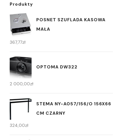
Produkty
POSNET SZUFLADA KASOWA
MAŁA
367,77
zł
OPTOMA DW322
2 000,00
zł
STEMA NY-A057/156/O 156X66
CM CZARNY
324,00
zł