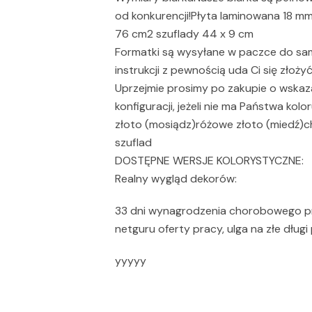
od konkurencji!Płyta laminowana 18 mmW
76 cm2 szuflady 44 x 9 cm
Formatki są wysyłane w paczce do sa
instrukcji z pewnością uda Ci się złoż
Uprzejmie prosimy po zakupie o wskazan
konfiguracji, jeżeli nie ma Państwa kol
złoto (mosiądz)różowe złoto (miedź)ch
szuflad
DOSTĘPNE WERSJE KOLORYSTYCZNE:
Realny wygląd dekorów:
33 dni wynagrodzenia chorobowego prz
netguru oferty pracy, ulga na złe długi
yyyyy