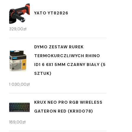
YATO YT82826
329,00
zł
DYMO ZESTAW RUREK
TERMOKURCZLIWYCH RHINO
ID1 6 6X1 5MM CZARNY BIAŁY (5
SZTUK)
1 030,00
zł
KRUX NEO PRO RGB WIRELESS
GATERON RED (KRX0078)
189,00
zł