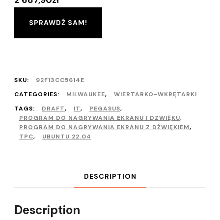
2 687,90
zł
SPRAWDŹ SAM!
SKU:
92F13CC5614E
CATEGORIES:
MILWAUKEE
,
WIERTARKO-WKRĘTARKI
TAGS:
DRAFT
,
IT
,
PEGASUS
,
PROGRAM DO NAGRYWANIA EKRANU I DZWIĘKU
,
PROGRAM DO NAGRYWANIA EKRANU Z DŹWIĘKIEM
,
TPC
,
UBUNTU 22.04
DESCRIPTION
Description