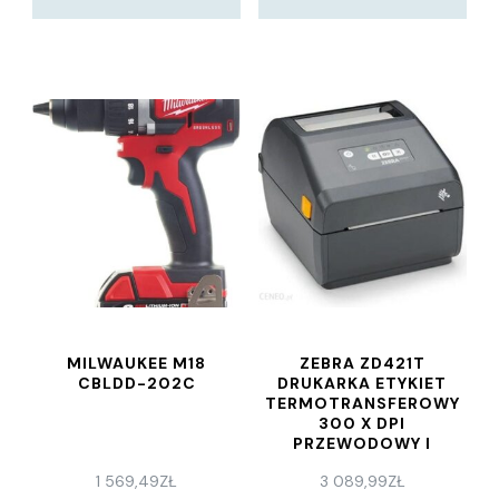
MILWAUKEE M18
ZEBRA ZD421T
CBLDD-202C
DRUKARKA ETYKIET
TERMOTRANSFEROWY
300 X DPI
PRZEWODOWY I
BEZPRZEWODOWY
1 569,49
ZŁ
3 089,99
ZŁ
(ZD4A04330EW02EZ)