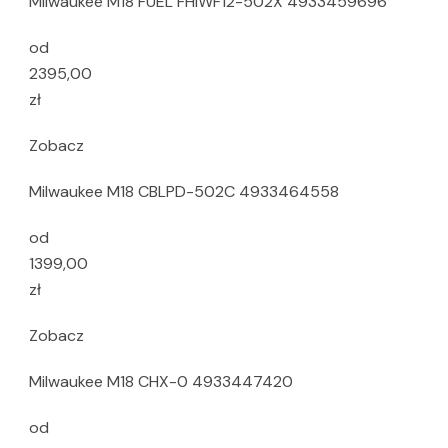
Milwaukee M18 FUEL FHIWF12-502X 4933459696
od
2395,00
zł
Zobacz
Milwaukee M18 CBLPD-502C 4933464558
od
1399,00
zł
Zobacz
Milwaukee M18 CHX-0 4933447420
od