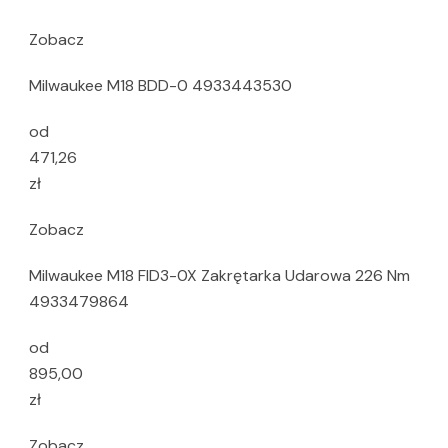
Zobacz
Milwaukee M18 BDD-0 4933443530
od
471,26
zł
Zobacz
Milwaukee M18 FID3-0X Zakrętarka Udarowa 226 Nm
4933479864
od
895,00
zł
Zobacz