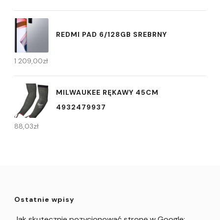
REDMI PAD 6/128GB SREBRNY
1 209,00
zł
MILWAUKEE RĘKAWY 45CM
4932479937
88,03
zł
Ostatnie wpisy
Jak skutecznie pozycjonować stronę w Google: