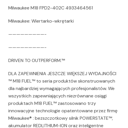
Milwaukee M18 FPD2-402C 4933464561
Milwaukee: Wiertarko-wkrętarki
—————————-
—————————-
DRIVEN TO OUTPERFORM.™
DLA ZAPEWNIENIA JESZCZE WIĘKSZEJ WYDAJNOŚCI
™ M18 FUEL™ to seria produktów skonstruowanych
dla najbardziej wymagających profesjonalistów. We
wszystkich zapewniających niezrównane osiągi
produktach M18 FUEL™ zastosowano trzy
innowacyjne technologie opatentowane przez firmę
Milwaukee® : bezszczotkowy silnik POWERSTATE™,
akumulator REDLITHIUM-ION oraz inteligentne