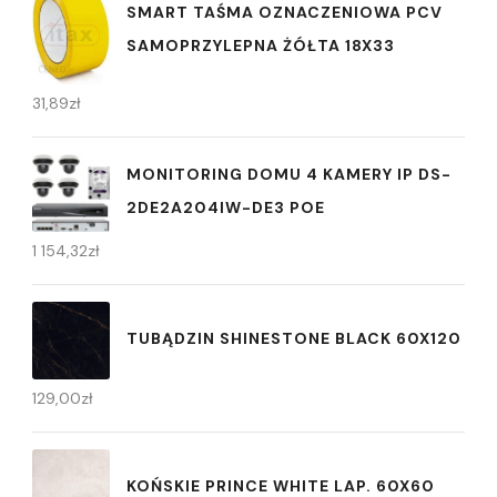
SMART TAŚMA OZNACZENIOWA PCV
SAMOPRZYLEPNA ŻÓŁTA 18X33
31,89
zł
MONITORING DOMU 4 KAMERY IP DS-
2DE2A204IW-DE3 POE
1 154,32
zł
TUBĄDZIN SHINESTONE BLACK 60X120
129,00
zł
KOŃSKIE PRINCE WHITE LAP. 60X60