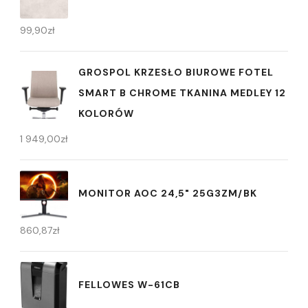
99,90
zł
GROSPOL KRZESŁO BIUROWE FOTEL
SMART B CHROME TKANINA MEDLEY 12
KOLORÓW
1 949,00
zł
MONITOR AOC 24,5" 25G3ZM/BK
860,87
zł
FELLOWES W-61CB