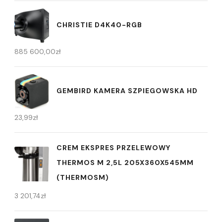
CHRISTIE D4K40-RGB
885 600,00
zł
GEMBIRD KAMERA SZPIEGOWSKA HD
23,99
zł
CREM EKSPRES PRZELEWOWY
THERMOS M 2,5L 205X360X545MM
(THERMOSM)
3 201,74
zł