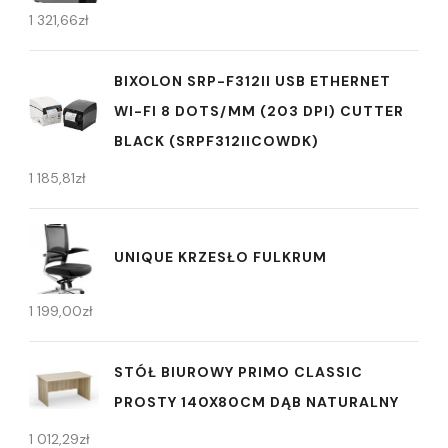
1 321,66
zł
BIXOLON SRP-F312II USB ETHERNET
WI-FI 8 DOTS/MM (203 DPI) CUTTER
BLACK (SRPF312IICOWDK)
1 185,81
zł
UNIQUE KRZESŁO FULKRUM
1 199,00
zł
STÓŁ BIUROWY PRIMO CLASSIC
PROSTY 140X80CM DĄB NATURALNY
1 012,29
zł