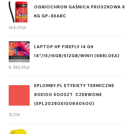
OGNIOCHRON GAŚNICA PROSZKOWA 6
KG GP-6XABC
144,00
zł
LAPTOP HP FIREFLY 14 G9
14"/I5/16GB/512GB/WIN11 (6B8L0EA)
8 393,35
zł
EPLOMBY.PL ETYKIETY TERMICZNE
80X100 500SZT. CZERWONE
(EPL20280X100R40500)
31,21
zł