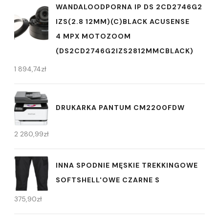
WANDALOODPORNA IP DS 2CD2746G2
IZS(2.8 12MM)(C)BLACK ACUSENSE
4 MPX MOTOZOOM
(DS2CD2746G2IZS2812MMCBLACK)
1 894,74
zł
DRUKARKA PANTUM CM2200FDW
2 280,99
zł
INNA SPODNIE MĘSKIE TREKKINGOWE
SOFTSHELL'OWE CZARNE S
375,90
zł