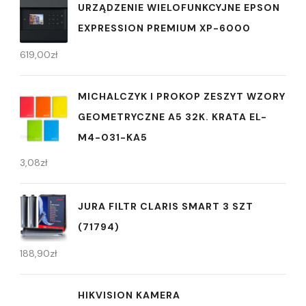
URZĄDZENIE WIELOFUNKCYJNE EPSON
EXPRESSION PREMIUM XP-6000
619,00
zł
MICHALCZYK I PROKOP ZESZYT WZORY
GEOMETRYCZNE A5 32K. KRATA EL-
M4-031-KA5
3,08
zł
JURA FILTR CLARIS SMART 3 SZT
(71794)
188,90
zł
HIKVISION KAMERA