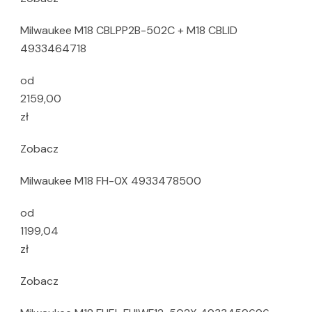
Milwaukee M18 CBLPP2B-502C + M18 CBLID
4933464718
od
2159,00
zł
Zobacz
Milwaukee M18 FH-0X 4933478500
od
1199,04
zł
Zobacz