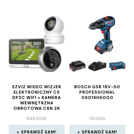
EZVIZ WIDEO WIZJER
BOSCH GSR 18V-50
ELEKTRONICZNY CS
PROFESSIONAL
DP2C WIFI + KAMERA
06019H5000
WEWNĘTRZNA
OBROTOWA C6N 2K
4MP
849,00
ZŁ
731,08
ZŁ
SPRAWDŹ SAM!
SPRAWDŹ SAM!