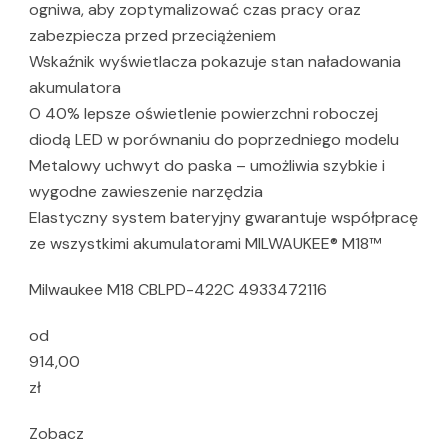
ogniwa, aby zoptymalizować czas pracy oraz
zabezpiecza przed przeciążeniem
Wskaźnik wyświetlacza pokazuje stan naładowania
akumulatora
O 40% lepsze oświetlenie powierzchni roboczej
diodą LED w porównaniu do poprzedniego modelu
Metalowy uchwyt do paska – umożliwia szybkie i
wygodne zawieszenie narzędzia
Elastyczny system bateryjny gwarantuje współpracę
ze wszystkimi akumulatorami MILWAUKEE® M18™
Milwaukee M18 CBLPD-422C 4933472116
od
914,00
zł
Zobacz