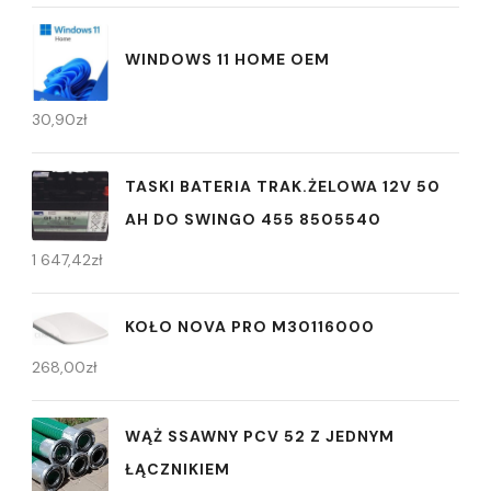
WINDOWS 11 HOME OEM
30,90
zł
TASKI BATERIA TRAK.ŻELOWA 12V 50
AH DO SWINGO 455 8505540
1 647,42
zł
KOŁO NOVA PRO M30116000
268,00
zł
WĄŻ SSAWNY PCV 52 Z JEDNYM
ŁĄCZNIKIEM