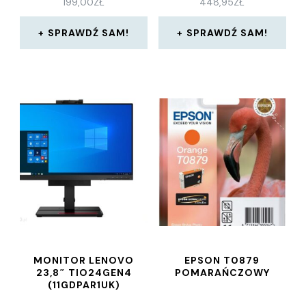
199,00
ZŁ
448,95
ZŁ
SPRAWDŹ SAM!
SPRAWDŹ SAM!
MONITOR LENOVO
EPSON T0879
23,8″ TIO24GEN4
POMARAŃCZOWY
(11GDPAR1UK)