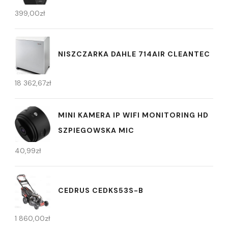
399,00
zł
NISZCZARKA DAHLE 714AIR CLEANTEC
18 362,67
zł
MINI KAMERA IP WIFI MONITORING HD
SZPIEGOWSKA MIC
40,99
zł
CEDRUS CEDKS53S-B
1 860,00
zł