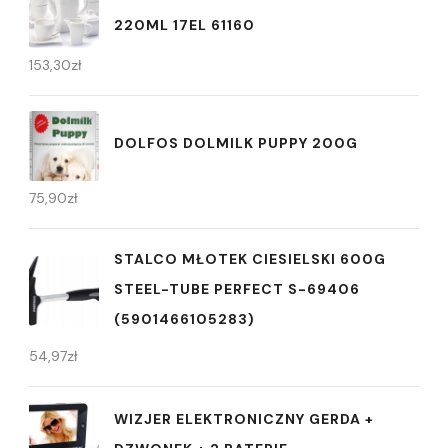
220ML 17EL 61160
153,30
zł
DOLFOS DOLMILK PUPPY 200G
75,90
zł
STALCO MŁOTEK CIESIELSKI 600G
STEEL-TUBE PERFECT S-69406
(5901466105283)
54,97
zł
WIZJER ELEKTRONICZNY GERDA +