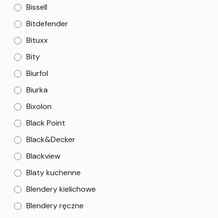
Bissell
Bitdefender
Bituxx
Bity
Biurfol
Biurka
Bixolon
Black Point
Black&Decker
Blackview
Blaty kuchenne
Blendery kielichowe
Blendery ręczne