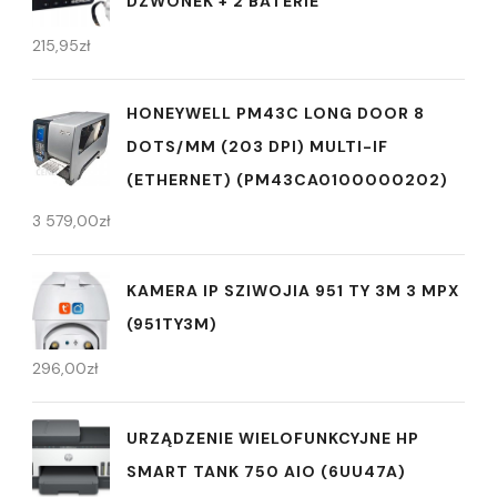
DZWONEK + 2 BATERIE
215,95
zł
HONEYWELL PM43C LONG DOOR 8
DOTS/MM (203 DPI) MULTI-IF
(ETHERNET) (PM43CA0100000202)
3 579,00
zł
KAMERA IP SZIWOJIA 951 TY 3M 3 MPX
(951TY3M)
296,00
zł
URZĄDZENIE WIELOFUNKCYJNE HP
SMART TANK 750 AIO (6UU47A)