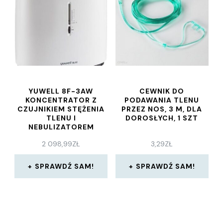
YUWELL 8F-3AW
CEWNIK DO
KONCENTRATOR Z
PODAWANIA TLENU
CZUJNIKIEM STĘŻENIA
PRZEZ NOS, 3 M, DLA
TLENU I
DOROSŁYCH, 1 SZT
NEBULIZATOREM
2 098,99
ZŁ
3,29
ZŁ
SPRAWDŹ SAM!
SPRAWDŹ SAM!