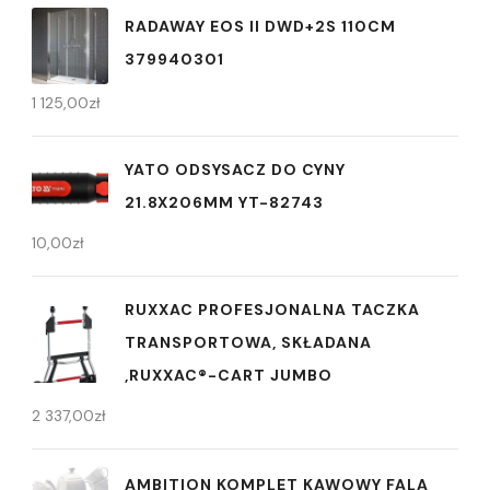
RADAWAY EOS II DWD+2S 110CM
379940301
1 125,00
zł
YATO ODSYSACZ DO CYNY
21.8X206MM YT-82743
10,00
zł
RUXXAC PROFESJONALNA TACZKA
TRANSPORTOWA, SKŁADANA
,RUXXAC®-CART JUMBO
2 337,00
zł
AMBITION KOMPLET KAWOWY FALA