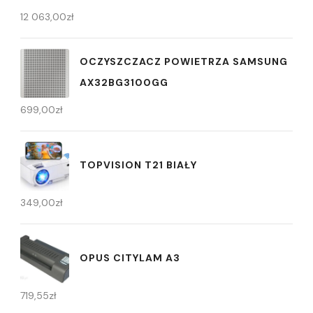
12 063,00
zł
OCZYSZCZACZ POWIETRZA SAMSUNG
AX32BG3100GG
699,00
zł
TOPVISION T21 BIAŁY
349,00
zł
OPUS CITYLAM A3
719,55
zł