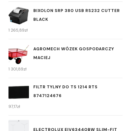
BIXOLON SRP 380 USB RS232 CUTTER
BLACK
1 265,89
zł
AGROMECH WÓZEK GOSPODARCZY
MACIEJ
1 301,89
zł
FILTR TYLNY DO TS 1214 RTS
8747124676
97,17
zł
ELECTROLUX EIV63440BW SLIM-FIT