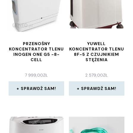
PRZENOŚNY
YUWELL
KONCENTRATOR TLENU
KONCENTRATOR TLENU
INOGEN ONE G5 -8-
8F-5 Z CZUJNIKIEM
CELL
STĘŻENIA
7 999,00
ZŁ
2 579,00
ZŁ
SPRAWDŹ SAM!
SPRAWDŹ SAM!