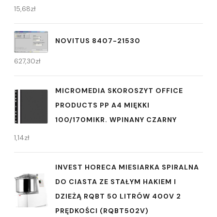
15,68
zł
NOVITUS 8407-21530
627,30
zł
MICROMEDIA SKOROSZYT OFFICE
PRODUCTS PP A4 MIĘKKI
100/170MIKR. WPINANY CZARNY
1,14
zł
INVEST HORECA MIESIARKA SPIRALNA
DO CIASTA ZE STAŁYM HAKIEM I
DZIEŻĄ RQBT 50 LITRÓW 400V 2
PRĘDKOŚCI (RQBT502V)