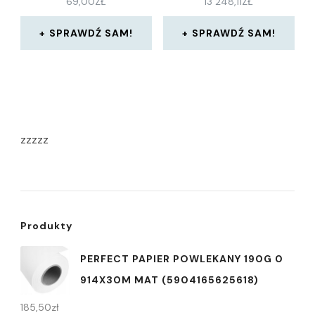
69,00
ZŁ
13 248,11
ZŁ
SPRAWDŹ SAM!
SPRAWDŹ SAM!
zzzzz
Produkty
PERFECT PAPIER POWLEKANY 190G 0
914X30M MAT (5904165625618)
185,50
zł