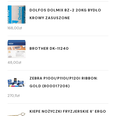
DOLFOS DOLMIX BZ-2 20KG BYDŁO
KROWY ZASUSZONE
168,00
zł
BROTHER DK-11240
48,00
zł
ZEBRA P100I/P110I/P120I RIBBON:
GOLD (800017206)
270,11
zł
KIEPE NOŻYCZKI FRYZJERSKIE 6' ERGO