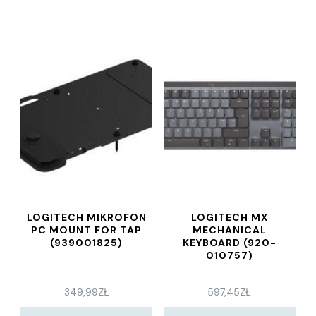
LOGITECH MIKROFON
LOGITECH MX
PC MOUNT FOR TAP
MECHANICAL
(939001825)
KEYBOARD (920-
010757)
349,99
ZŁ
597,45
ZŁ