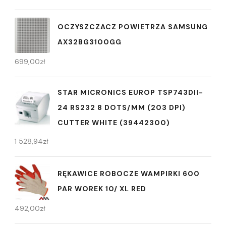
OCZYSZCZACZ POWIETRZA SAMSUNG
AX32BG3100GG
699,00
zł
STAR MICRONICS EUROP TSP743DII-
24 RS232 8 DOTS/MM (203 DPI)
CUTTER WHITE (39442300)
1 528,94
zł
RĘKAWICE ROBOCZE WAMPIRKI 600
PAR WOREK 10/ XL RED
492,00
zł