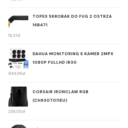
TOPEX SKROBAK DO FUG 2 OSTRZA
16B471
19,37
zł
DAHUA MONITORING 6 KAMER 2MPX
1080P FULLHD IR30
949,99
zł
CORSAIR IRONCLAW RGB
(CH9307011EU)
239,00
zł