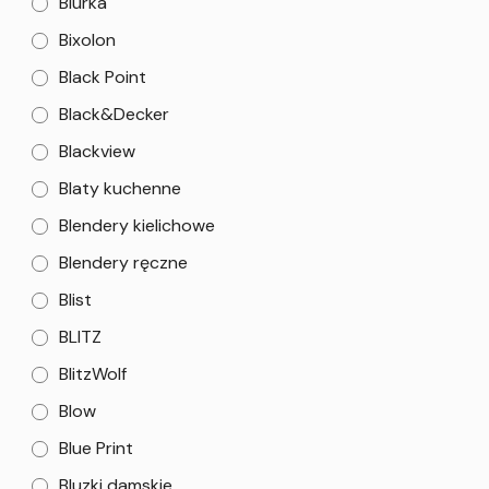
Biurka
Bixolon
Black Point
Black&Decker
Blackview
Blaty kuchenne
Blendery kielichowe
Blendery ręczne
Blist
BLITZ
BlitzWolf
Blow
Blue Print
Bluzki damskie