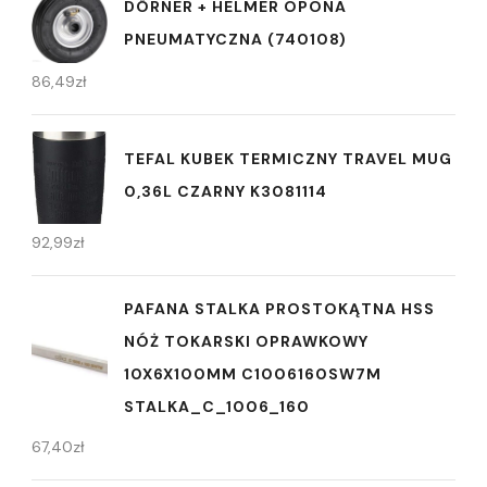
DÖRNER + HELMER OPONA
PNEUMATYCZNA (740108)
86,49
zł
TEFAL KUBEK TERMICZNY TRAVEL MUG
0,36L CZARNY K3081114
92,99
zł
PAFANA STALKA PROSTOKĄTNA HSS
NÓŻ TOKARSKI OPRAWKOWY
10X6X100MM C1006160SW7M
STALKA_C_1006_160
67,40
zł