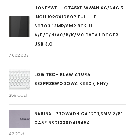
HONEYWELL CT45XP WWAN 6G/64G 5
INCH 1920X1080P FULL HD
S0703.13MP/8MP 802.11
A/B/G/N/AC/R/K/MC DATA LOGGER
USB 3.0
7 682,88
zł
LOGITECH KLAWIATURA
BEZPRZEWODOWA K380 (INNY)
259,00
zł
BARIBAL PROWADNICA 12" 1,3MM 3/8"
045E B3013380416454
42,20
zł