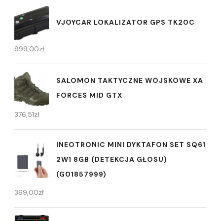
VJOYCAR LOKALIZATOR GPS TK20C
999,00
zł
SALOMON TAKTYCZNE WOJSKOWE XA
FORCES MID GTX
376,51
zł
INEOTRONIC MINI DYKTAFON SET SQ61
2W1 8GB (DETEKCJA GŁOSU)
(G01857999)
369,00
zł