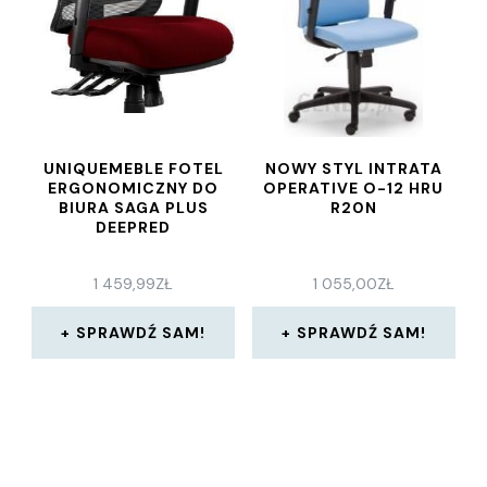
UNIQUEMEBLE FOTEL
NOWY STYL INTRATA
ERGONOMICZNY DO
OPERATIVE O-12 HRU
BIURA SAGA PLUS
R20N
DEEPRED
1 459,99
ZŁ
1 055,00
ZŁ
SPRAWDŹ SAM!
SPRAWDŹ SAM!