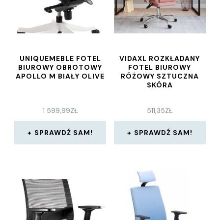
UNIQUEMEBLE FOTEL
VIDAXL ROZKŁADANY
BIUROWY OBROTOWY
FOTEL BIUROWY
APOLLO M BIAŁY OLIVE
RÓŻOWY SZTUCZNA
SKÓRA
1 599,99
ZŁ
511,35
ZŁ
SPRAWDŹ SAM!
SPRAWDŹ SAM!