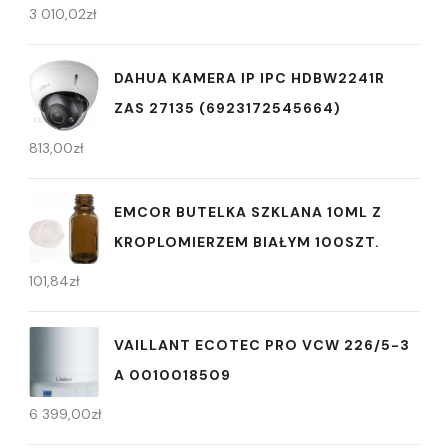
3 010,02
zł
DAHUA KAMERA IP IPC HDBW2241R
ZAS 27135 (6923172545664)
813,00
zł
EMCOR BUTELKA SZKLANA 10ML Z
KROPLOMIERZEM BIAŁYM 100SZT.
101,84
zł
VAILLANT ECOTEC PRO VCW 226/5-3
A 0010018509
6 399,00
zł