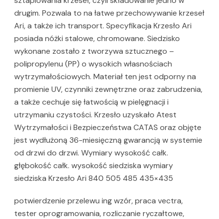
sztaplowania krzeseł, czyli składowanie jedno w
drugim. Pozwala to na łatwe przechowywanie krzeseł
Ari, a także ich transport. Specyfikacja Krzesło Ari
posiada nóżki stalowe, chromowane. Siedzisko
wykonane zostało z tworzywa sztucznego –
polipropylenu (PP) o wysokich własnościach
wytrzymałościowych. Materiał ten jest odporny na
promienie UV, czynniki zewnętrzne oraz zabrudzenia,
a także cechuje się łatwością w pielęgnacji i
utrzymaniu czystości. Krzesło uzyskało Atest
Wytrzymałości i Bezpieczeństwa CATAS oraz objęte
jest wydłużoną 36-miesięczną gwarancją w systemie
od drzwi do drzwi. Wymiary wysokość całk.
głębokość całk. wysokość siedziska wymiary
siedziska Krzesło Ari 840 505 485 435×435
potwierdzenie przelewu ing wzór, praca vectra,
tester oprogramowania, rozliczanie ryczałtowe,