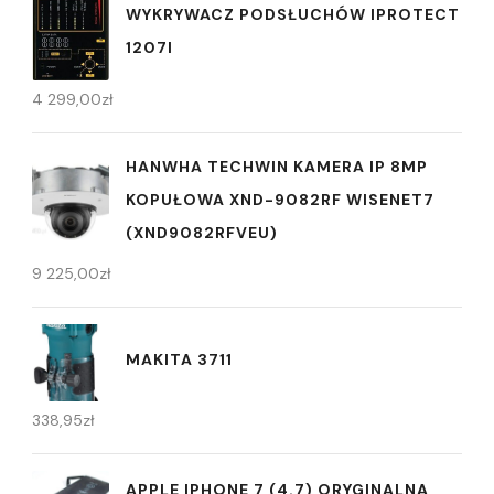
WYKRYWACZ PODSŁUCHÓW IPROTECT
1207I
4 299,00
zł
HANWHA TECHWIN KAMERA IP 8MP
KOPUŁOWA XND-9082RF WISENET7
(XND9082RFVEU)
9 225,00
zł
MAKITA 3711
338,95
zł
APPLE IPHONE 7 (4.7) ORYGINALNA