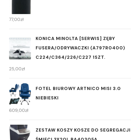
77,00
zł
KONICA MINOLTA [SERWIS] ZĘBY
FUSERA/ODRYWACZKI (A797R0400)
C224/C364/226/C227 1SZT.
25,00
zł
FOTEL BIUROWY ARTNICO MISI 3.0
NIEBIESKI
609,00
zł
ZESTAW KOSZY KOSZE DO SEGREGACJI
ŚMIECI 3X20L BA40305A