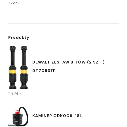
zzzzz
Produkty
DEWALT ZESTAW BITÓW (2 SZT.)
DT70531T
25,74
zł
KAMINER ODK009-18L