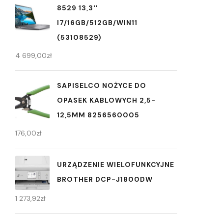
8529 13,3''
I7/16GB/512GB/WIN11
(53108529)
4 699,00
zł
SAPISELCO NOŻYCE DO
OPASEK KABLOWYCH 2,5-
12,5MM 8256560005
176,00
zł
URZĄDZENIE WIELOFUNKCYJNE
BROTHER DCP-J1800DW
1 273,92
zł