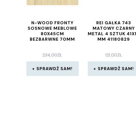
N-WOOD FRONTY
REI GAŁKA 743
SOSNOWE MEBLOWE
MATOWY CZARNY
80X45CM
METAL 4 SZTUK 41X
BEZBARWNE 70MM
MM 41180829
234,00
ZŁ
121,00
ZŁ
SPRAWDŹ SAM!
SPRAWDŹ SAM!