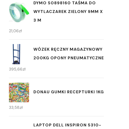
DYMO S0898160 TAŚMA DO
WYTLACZAREK ZIELONY 9MM X
3 M
21,06
zł
WÓZEK RĘCZNY MAGAZYNOWY
200KG OPONY PNEUMATYCZNE
395,66
zł
DONAU GUMKI RECEPTURKI 1KG
33,58
zł
LAPTOP DELL INSPIRON 5310-