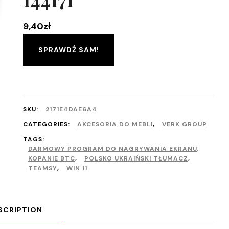
9,40
zł
SPRAWDŹ SAM!
SKU:
2171E4DAE6A4
CATEGORIES:
AKCESORIA DO MEBLI
,
VERK GROUP
TAGS:
DARMOWY PROGRAM DO NAGRYWANIA EKRANU
,
KOPANIE BTC
,
POLSKO UKRAIŃSKI TŁUMACZ
,
TEAMSY
,
WIN 11
SCRIPTION