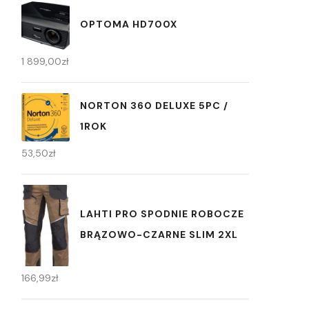
OPTOMA HD700X
1 899,00
zł
NORTON 360 DELUXE 5PC /
1ROK
53,50
zł
LAHTI PRO SPODNIE ROBOCZE
BRĄZOWO-CZARNE SLIM 2XL
166,99
zł