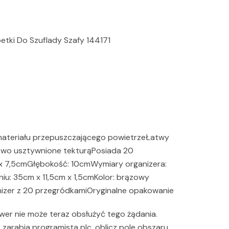
petki Do Szuflady Szafy 144171
materiału przepuszczającego powietrzeŁatwy
owo usztywnione tekturąPosiada 20
x 7,5cmGłębokość: 10cmWymiary organizera:
u: 35cm x 11,5cm x 1,5cmKolor: brązowy
nizer z 20 przegródkamiOryginalne opakowanie
erwer nie może teraz obsłużyć tego żądania.
le zarabia programista plc, oblicz pole obszaru