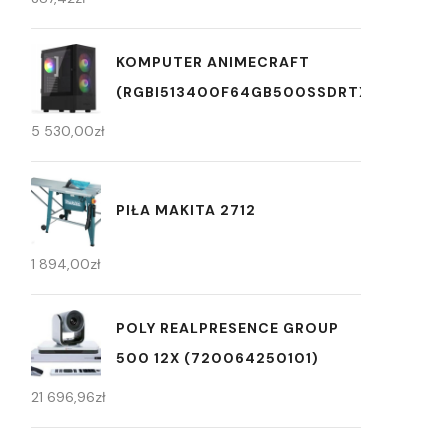
KOMPUTER ANIMECRAFT
(RGBI513400F64GB500SSDRTX3060W11P
5 530,00
zł
PIŁA MAKITA 2712
1 894,00
zł
POLY REALPRESENCE GROUP
500 12X (720064250101)
21 696,96
zł