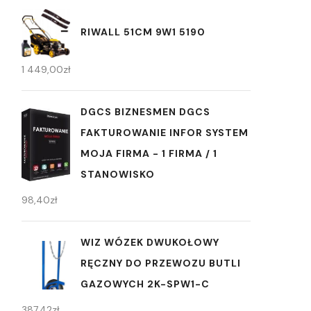
RIWALL 51CM 9W1 5190
1 449,00
zł
DGCS BIZNESMEN DGCS
FAKTUROWANIE INFOR SYSTEM
MOJA FIRMA - 1 FIRMA / 1
STANOWISKO
98,40
zł
WIZ WÓZEK DWUKOŁOWY
RĘCZNY DO PRZEWOZU BUTLI
GAZOWYCH 2K-SPW1-C
387,42
zł