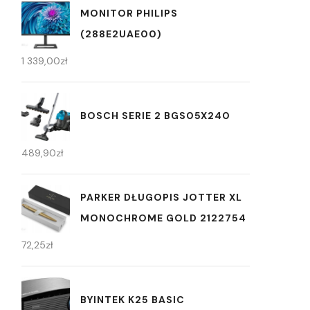
MONITOR PHILIPS
(288E2UAE00)
1 339,00
zł
BOSCH SERIE 2 BGS05X240
489,90
zł
PARKER DŁUGOPIS JOTTER XL
MONOCHROME GOLD 2122754
72,25
zł
BYINTEK K25 BASIC