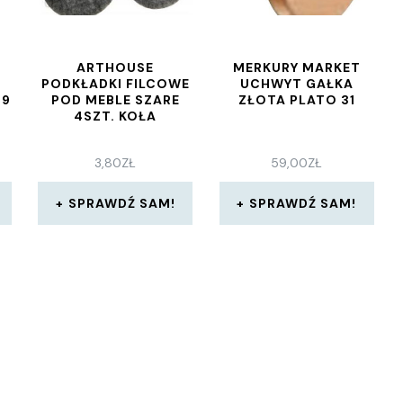
ARTHOUSE
MERKURY MARKET
PODKŁADKI FILCOWE
UCHWYT GAŁKA
19
POD MEBLE SZARE
ZŁOTA PLATO 31
4SZT. KOŁA
3,80
ZŁ
59,00
ZŁ
SPRAWDŹ SAM!
SPRAWDŹ SAM!