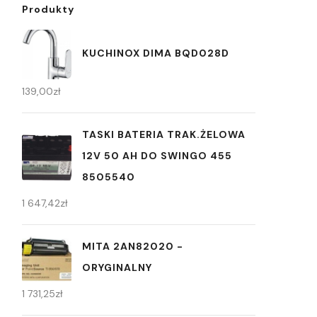
Produkty
KUCHINOX DIMA BQD028D
139,00
zł
TASKI BATERIA TRAK.ŻELOWA
12V 50 AH DO SWINGO 455
8505540
1 647,42
zł
MITA 2AN82020 -
ORYGINALNY
1 731,25
zł