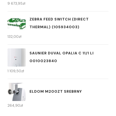
9 673,95
zł
ZEBRA FEED SWITCH (DIRECT
THERMAL) (105934003)
132,00
zł
SAUNIER DUVAL OPALIA C 11/1 LI
0010023840
1 109,50
zł
ELDOM M200ZT SREBRNY
264,90
zł