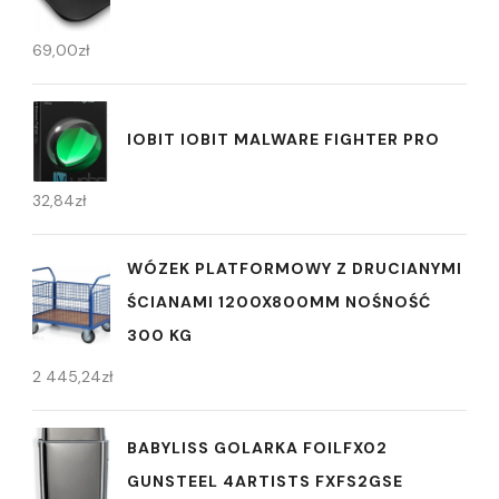
69,00
zł
IOBIT IOBIT MALWARE FIGHTER PRO
32,84
zł
WÓZEK PLATFORMOWY Z DRUCIANYMI
ŚCIANAMI 1200X800MM NOŚNOŚĆ
300 KG
2 445,24
zł
BABYLISS GOLARKA FOILFX02
GUNSTEEL 4ARTISTS FXFS2GSE