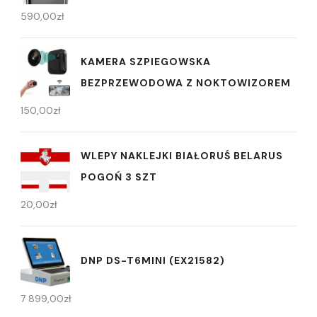
590,00
zł
KAMERA SZPIEGOWSKA
BEZPRZEWODOWA Z NOKTOWIZOREM
150,00
zł
WLEPY NAKLEJKI BIAŁORUŚ BELARUS
POGOŃ 3 SZT
20,00
zł
DNP DS-T6MINI (EX21582)
7 899,00
zł