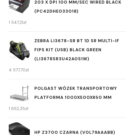
203 X DPI 100 MM/SEC WIRED BLACK
(PC42DHE033018)
1 547,21
zł
ZEBRA LI3678-SR BT 1D SR MULTI-IF
FIPS KIT (USB) BLACK GREEN
(LI3678SR3U42A0S1W)
4 577,70
zł
POLGAST WÓZEK TRANSPORTOWY
PLATFORMA 1000X500X850 MM
1 652,35
zł
HP Z3700 CZARNA (V0L79AAABB)