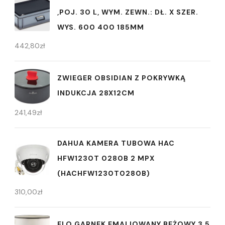
,POJ. 30 L, WYM. ZEWN.: DŁ. X SZER.
WYS. 600 400 185MM
442,80
zł
ZWIEGER OBSIDIAN Z POKRYWKĄ
INDUKCJA 28X12CM
241,49
zł
DAHUA KAMERA TUBOWA HAC
HFW1230T 0280B 2 MPX
(HACHFW1230T0280B)
310,00
zł
ELO GARNEK EMALIOWANY BEŻOWY 3,5