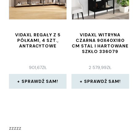
VIDAXL REGAŁY Z 5
VIDAXL WITRYNA
PÓŁKAMI, 4 SZT.,
CZARNA 90X40X180
ANTRACYTOWE
CM STAL I HARTOWANE
SZKŁO 336079
901,67
ZŁ
2 579,99
ZŁ
SPRAWDŹ SAM!
SPRAWDŹ SAM!
zzzzz