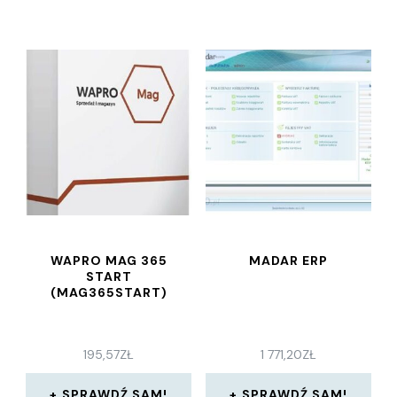
WAPRO MAG 365
MADAR ERP
START
(MAG365START)
195,57
ZŁ
1 771,20
ZŁ
SPRAWDŹ SAM!
SPRAWDŹ SAM!