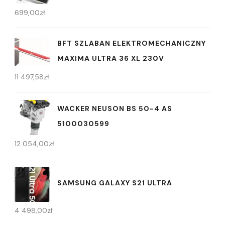
699,00
zł
BFT SZLABAN ELEKTROMECHANICZNY
MAXIMA ULTRA 36 XL 230V
11 497,58
zł
WACKER NEUSON BS 50-4 AS
5100030599
12 054,00
zł
SAMSUNG GALAXY S21 ULTRA
4 498,00
zł