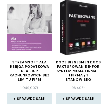
STREAMSOFT ALA
DGCS BIZNESMEN DGCS
KSIĘGA PODATKOWA
FAKTUROWANIE INFOR
DLA BIUR
SYSTEM MOJA FIRMA –
RACHUNKOWYCH BEZ
1 FIRMA / 1
LIMITU FIRM
STANOWISKO
1 049,00
ZŁ
98,40
ZŁ
SPRAWDŹ SAM!
SPRAWDŹ SAM!