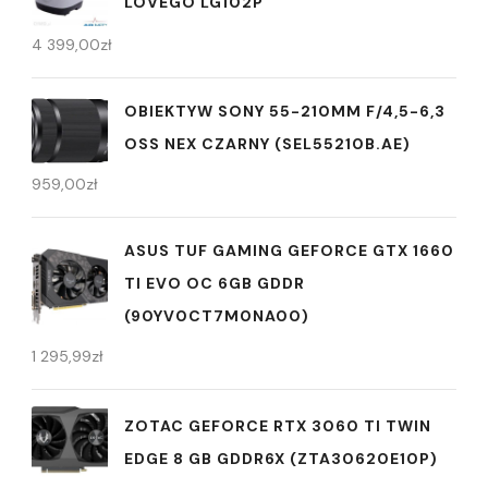
LOVEGO LG102P
4 399,00
zł
OBIEKTYW SONY 55-210MM F/4,5-6,3
OSS NEX CZARNY (SEL55210B.AE)
959,00
zł
ASUS TUF GAMING GEFORCE GTX 1660
TI EVO OC 6GB GDDR
(90YV0CT7M0NA00)
1 295,99
zł
ZOTAC GEFORCE RTX 3060 TI TWIN
EDGE 8 GB GDDR6X (ZTA30620E10P)