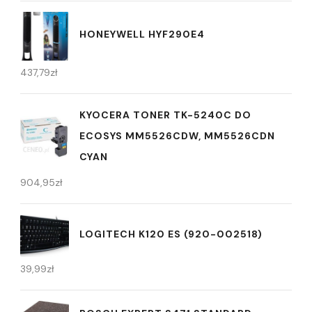
HONEYWELL HYF290E4
437,79
zł
KYOCERA TONER TK-5240C DO
ECOSYS MM5526CDW, MM5526CDN
CYAN
904,95
zł
LOGITECH K120 ES (920-002518)
39,99
zł