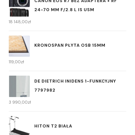
CANON EOS R7 BEZ ADAPTERA + RF
24-70 MM F/2.8 L IS USM
18 148,00
zł
KRONOSPAN PŁYTA OSB 15MM
119,00
zł
DE DIETRICH INIDENS 1-FUNKCYJNY
7797982
3 990,00
zł
HITON T2 BIAŁA