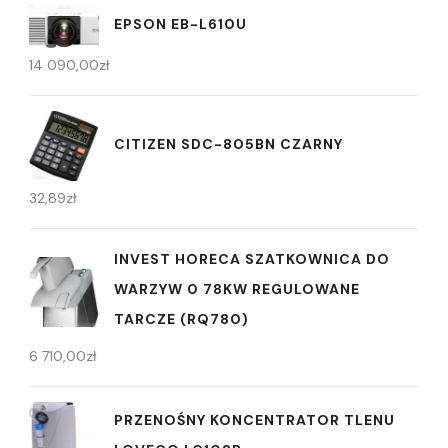
EPSON EB-L610U
14 090,00
zł
CITIZEN SDC-805BN CZARNY
32,89
zł
INVEST HORECA SZATKOWNICA DO
WARZYW 0 78KW REGULOWANE
TARCZE (RQ780)
6 710,00
zł
PRZENOŚNY KONCENTRATOR TLENU