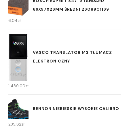
BOSCH EXPERT S471 STANDARD
69X97X26MM ŚREDNI 2608901169
6,04
zł
VASCO TRANSLATOR M3 TŁUMACZ
ELEKTRONICZNY
1 489,00
zł
BENNON NIEBIESKIE WYSOKIE CALIBRO
239,82
zł