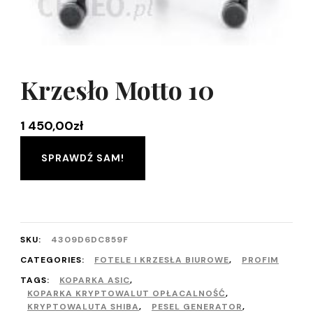
Krzesło Motto 10
1 450,00
zł
SPRAWDŹ SAM!
SKU:
4309D6DC859F
CATEGORIES:
FOTELE I KRZESŁA BIUROWE
,
PROFIM
TAGS:
KOPARKA ASIC
,
KOPARKA KRYPTOWALUT OPŁACALNOŚĆ
,
KRYPTOWALUTA SHIBA
,
PESEL GENERATOR
,