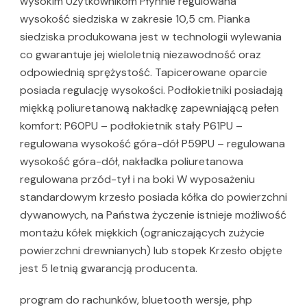
wysokim Użytkownikom Płynnie regulowana
wysokość siedziska w zakresie 10,5 cm. Pianka
siedziska produkowana jest w technologii wylewania
co gwarantuje jej wieloletnią niezawodność oraz
odpowiednią sprężystość. Tapicerowane oparcie
posiada regulację wysokości. Podłokietniki posiadają
miękką poliuretanową nakładkę zapewniającą pełen
komfort: P60PU – podłokietnik stały P61PU –
regulowana wysokość góra-dół P59PU – regulowana
wysokość góra-dół, nakładka poliuretanowa
regulowana przód-tył i na boki W wyposażeniu
standardowym krzesło posiada kółka do powierzchni
dywanowych, na Państwa życzenie istnieje możliwość
montażu kółek miękkich (ograniczających zużycie
powierzchni drewnianych) lub stopek Krzesło objęte
jest 5 letnią gwarancją producenta.
program do rachunków, bluetooth wersje, php