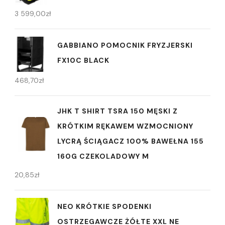
3 599,00
zł
GABBIANO POMOCNIK FRYZJERSKI
FX10C BLACK
468,70
zł
JHK T SHIRT TSRA 150 MĘSKI Z
KRÓTKIM RĘKAWEM WZMOCNIONY
LYCRĄ ŚCIĄGACZ 100% BAWEŁNA 155
160G CZEKOLADOWY M
20,85
zł
NEO KRÓTKIE SPODENKI
OSTRZEGAWCZE ŻÓŁTE XXL NE