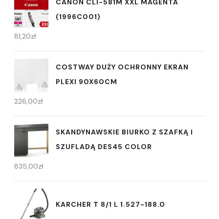
CANON CLI-581M XXL MAGENTA
(1996C001)
81,20
zł
COSTWAY DUŻY OCHRONNY EKRAN
PLEXI 90X60CM
226,00
zł
SKANDYNAWSKIE BIURKO Z SZAFKĄ I
SZUFLADĄ DES45 COLOR
835,00
zł
KARCHER T 8/1 L 1.527-188.0