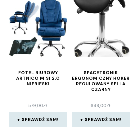
FOTEL BIUROWY
SPACETRONIK
ARTNICO MISI 2.0
ERGONOMICZNY HOKER
NIEBIESKI
REGULOWANY SELLA
CZARNY
579,00
ZŁ
649,00
ZŁ
SPRAWDŹ SAM!
SPRAWDŹ SAM!