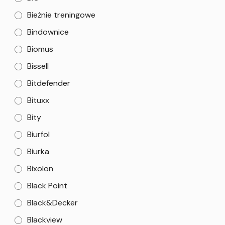
Bieżnie treningowe
Bindownice
Biomus
Bissell
Bitdefender
Bituxx
Bity
Biurfol
Biurka
Bixolon
Black Point
Black&Decker
Blackview