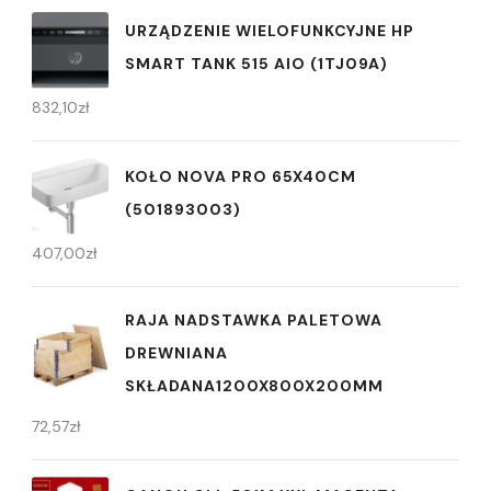
URZĄDZENIE WIELOFUNKCYJNE HP
SMART TANK 515 AIO (1TJ09A)
832,10
zł
KOŁO NOVA PRO 65X40CM
(501893003)
407,00
zł
RAJA NADSTAWKA PALETOWA
DREWNIANA
SKŁADANA1200X800X200MM
72,57
zł