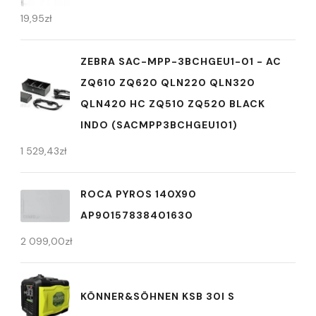
19,95
zł
ZEBRA SAC-MPP-3BCHGEU1-01 - AC
ZQ610 ZQ620 QLN220 QLN320
QLN420 HC ZQ510 ZQ520 BLACK
INDO (SACMPP3BCHGEU101)
1 529,43
zł
ROCA PYROS 140X90
AP90157838401630
2 099,00
zł
KÖNNER&SÖHNEN KSB 30I S