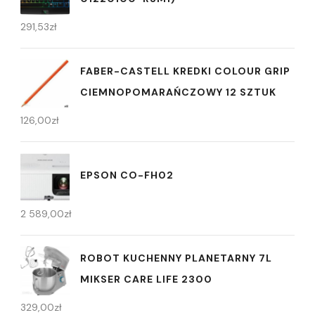
291,53
zł
FABER-CASTELL KREDKI COLOUR GRIP
CIEMNOPOMARAŃCZOWY 12 SZTUK
126,00
zł
EPSON CO-FH02
2 589,00
zł
ROBOT KUCHENNY PLANETARNY 7L
MIKSER CARE LIFE 2300
329,00
zł