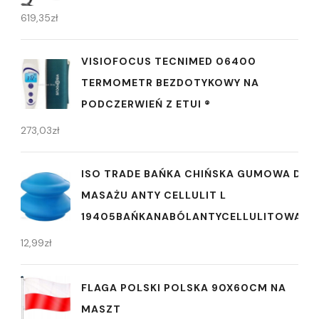
619,35
zł
VISIOFOCUS TECNIMED 06400
TERMOMETR BEZDOTYKOWY NA
PODCZERWIEŃ Z ETUI ®
273,03
zł
ISO TRADE BAŃKA CHIŃSKA GUMOWA DO
MASAŻU ANTY CELLULIT L
19405BAŃKANABÓLANTYCELLULITOWAMA
12,99
zł
FLAGA POLSKI POLSKA 90X60CM NA
MASZT