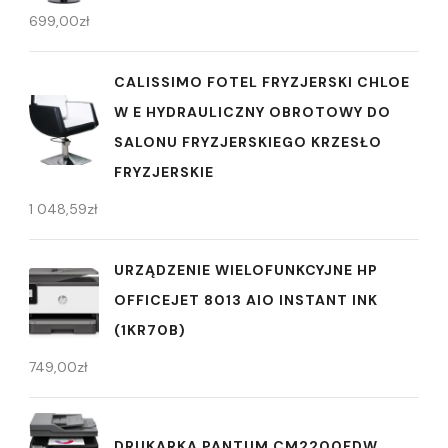
699,00
zł
CALISSIMO FOTEL FRYZJERSKI CHLOE
W E HYDRAULICZNY OBROTOWY DO
SALONU FRYZJERSKIEGO KRZESŁO
FRYZJERSKIE
1 048,59
zł
URZĄDZENIE WIELOFUNKCYJNE HP
OFFICEJET 8013 AIO INSTANT INK
(1KR70B)
749,00
zł
DRUKARKA PANTUM CM2200FDW