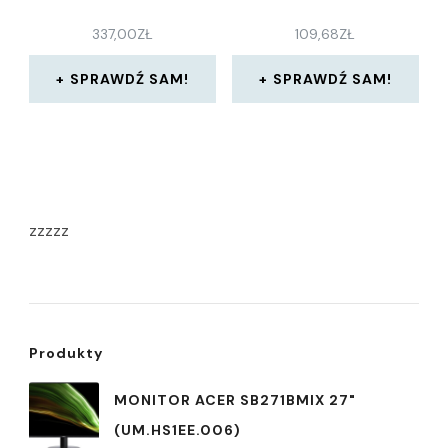
337,00
ZŁ
109,68
ZŁ
SPRAWDŹ SAM!
SPRAWDŹ SAM!
zzzzz
Produkty
MONITOR ACER SB271BMIX 27"
(UM.HS1EE.006)