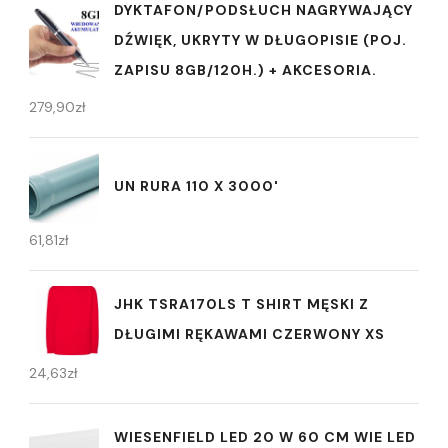
DYKTAFON/PODSŁUCH NAGRYWAJĄCY
DŹWIĘK, UKRYTY W DŁUGOPISIE (POJ.
ZAPISU 8GB/120H.) + AKCESORIA.
279,90
zł
UN RURA 110 X 3000'
61,81
zł
JHK TSRA170LS T SHIRT MĘSKI Z
DŁUGIMI RĘKAWAMI CZERWONY XS
24,63
zł
WIESENFIELD LED 20 W 60 CM WIE LED