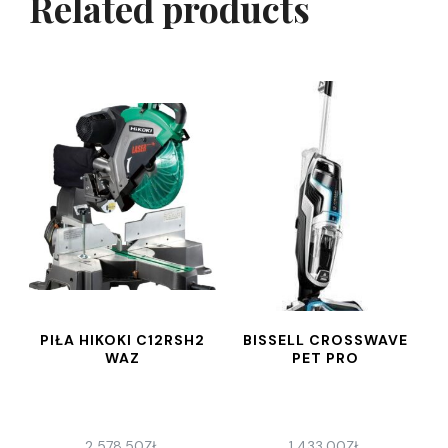
Related products
PIŁA HIKOKI C12RSH2
BISSELL CROSSWAVE
WAZ
PET PRO
2 578,50
ZŁ
1 433,00
ZŁ