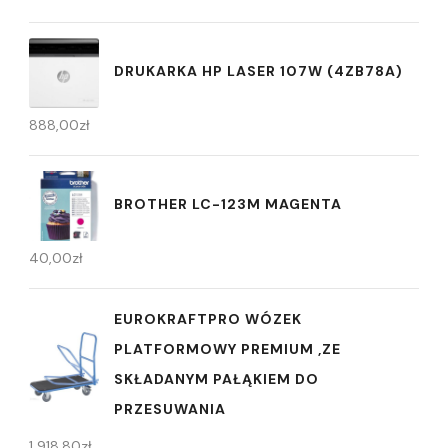
DRUKARKA HP LASER 107W (4ZB78A)
888,00
zł
BROTHER LC-123M MAGENTA
40,00
zł
EUROKRAFTPRO WÓZEK
PLATFORMOWY PREMIUM ,ZE
SKŁADANYM PAŁĄKIEM DO
PRZESUWANIA
1 918,80
zł