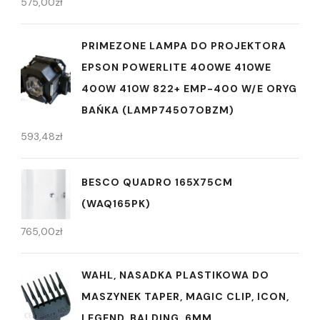
575,00
zł
PRIMEZONE LAMPA DO PROJEKTORA
EPSON POWERLITE 400WE 410WE
400W 410W 822+ EMP-400 W/E ORYG
BAŃKA (LAMP74507OBZM)
593,48
zł
BESCO QUADRO 165X75CM
(WAQ165PK)
765,00
zł
WAHL, NASADKA PLASTIKOWA DO
MASZYNEK TAPER, MAGIC CLIP, ICON,
LEGEND, BALDING, 6MM