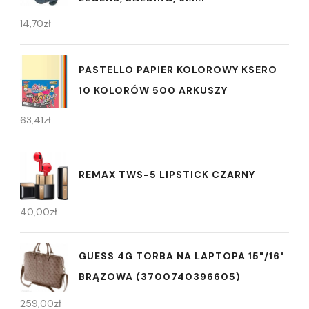
14,70
zł
PASTELLO PAPIER KOLOROWY KSERO
10 KOLORÓW 500 ARKUSZY
63,41
zł
REMAX TWS-5 LIPSTICK CZARNY
40,00
zł
GUESS 4G TORBA NA LAPTOPA 15"/16"
BRĄZOWA (3700740396605)
259,00
zł