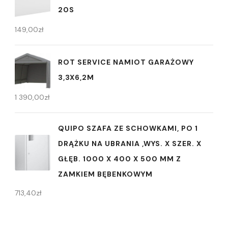
20S
149,00
zł
ROT SERVICE NAMIOT GARAŻOWY
3,3X6,2M
1 390,00
zł
QUIPO SZAFA ZE SCHOWKAMI, PO 1
DRĄŻKU NA UBRANIA ,WYS. X SZER. X
GŁĘB. 1000 X 400 X 500 MM Z
ZAMKIEM BĘBENKOWYM
713,40
zł