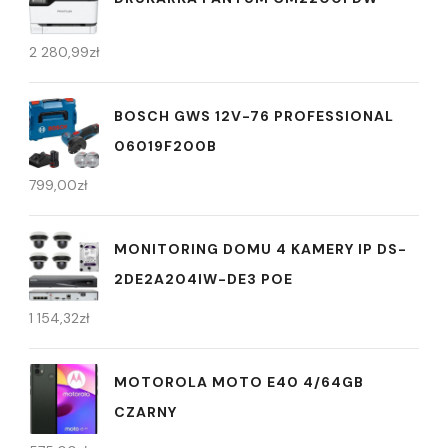
2 280,99
zł
BOSCH GWS 12V-76 PROFESSIONAL
06019F200B
799,00
zł
MONITORING DOMU 4 KAMERY IP DS-
2DE2A204IW-DE3 POE
1 154,32
zł
MOTOROLA MOTO E40 4/64GB
CZARNY