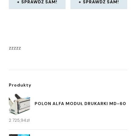
SPRAWDŹ SAM!
SPRAWDŹ SAM!
zzzzz
Produkty
POLON ALFA MODUŁ DRUKARKI MD-60
2 725,94
zł