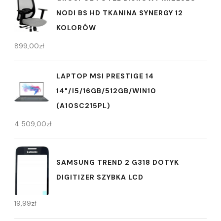
NODI BS HD TKANINA SYNERGY 12
KOLORÓW
899,00
zł
LAPTOP MSI PRESTIGE 14
14"/I5/16GB/512GB/WIN10
(A10SC215PL)
4 509,00
zł
SAMSUNG TREND 2 G318 DOTYK
DIGITIZER SZYBKA LCD
19,99
zł