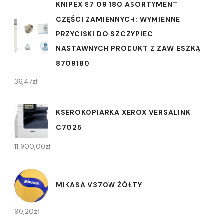
KNIPEX 87 09 180 ASORTYMENT
CZĘŚCI ZAMIENNYCH: WYMIENNE
PRZYCISKI DO SZCZYPIEC
NASTAWNYCH PRODUKT Z ZAWIESZKĄ
8709180
36,47
zł
KSEROKOPIARKA XEROX VERSALINK
C7025
11 900,00
zł
MIKASA V370W ŻÓŁTY
90,20
zł