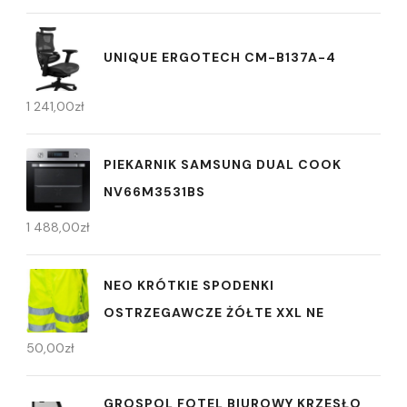
UNIQUE ERGOTECH CM-B137A-4
1 241,00
zł
PIEKARNIK SAMSUNG DUAL COOK
NV66M3531BS
1 488,00
zł
NEO KRÓTKIE SPODENKI
OSTRZEGAWCZE ŻÓŁTE XXL NE
50,00
zł
GROSPOL FOTEL BIUROWY KRZESŁO