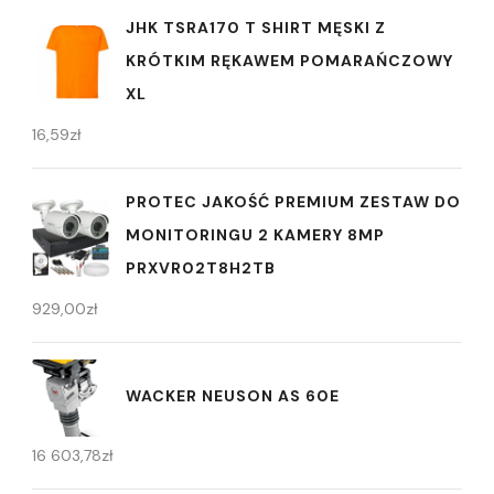
JHK TSRA170 T SHIRT MĘSKI Z
KRÓTKIM RĘKAWEM POMARAŃCZOWY
XL
16,59
zł
PROTEC JAKOŚĆ PREMIUM ZESTAW DO
MONITORINGU 2 KAMERY 8MP
PRXVR02T8H2TB
929,00
zł
WACKER NEUSON AS 60E
16 603,78
zł