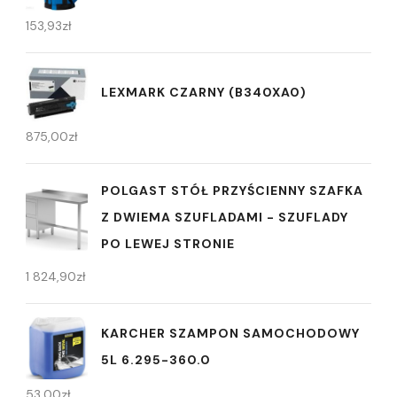
153,93
zł
LEXMARK CZARNY (B340XA0)
875,00
zł
POLGAST STÓŁ PRZYŚCIENNY SZAFKA
Z DWIEMA SZUFLADAMI - SZUFLADY
PO LEWEJ STRONIE
1 824,90
zł
KARCHER SZAMPON SAMOCHODOWY
5L 6.295-360.0
53,00
zł