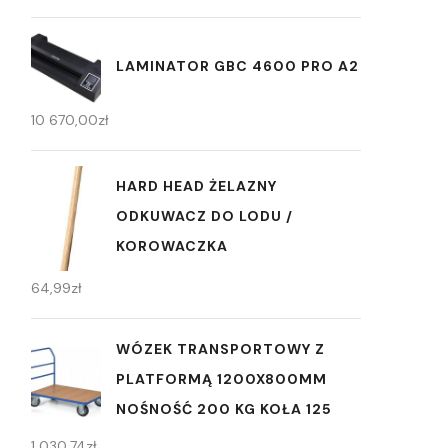
LAMINATOR GBC 4600 PRO A2
10 670,00
zł
HARD HEAD ŻELAZNY
ODKUWACZ DO LODU /
KOROWACZKA
64,99
zł
WÓZEK TRANSPORTOWY Z
PLATFORMĄ 1200X800MM
NOŚNOŚĆ 200 KG KOŁA 125
1 030,74
zł