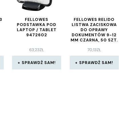
3
FELLOWES
FELLOWES RELIDO
PODSTAWKA POD
LISTWA ZACISKOWA
LAPTOP / TABLET
DO OPRAWY
9472602
DOKUMENTÓW 9-12
MM CZARNA, 50 SZT.
40-120 ARKUSZY
63,23
ZŁ
70,13
ZŁ
(5384001)
SPRAWDŹ SAM!
SPRAWDŹ SAM!