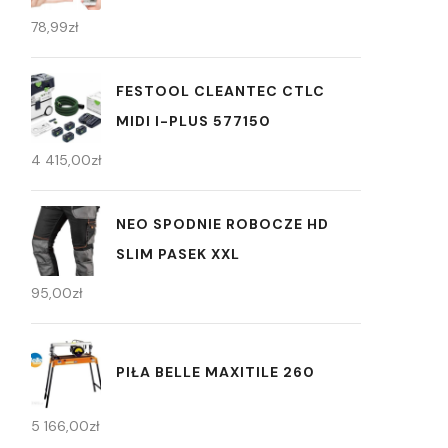
78,99
zł
FESTOOL CLEANTEC CTLC
MIDI I-PLUS 577150
4 415,00
zł
NEO SPODNIE ROBOCZE HD
SLIM PASEK XXL
95,00
zł
PIŁA BELLE MAXITILE 260
5 166,00
zł