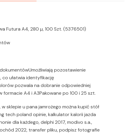
a Futura A4, 280 µ, 100 Szt. (5376501)
entów
ę dokumentówUmożliwiają pozostawienie
, co ułatwia identyfikację
lorów pozwala na dobranie odpowiedniej
w formacie A4 i A3Pakowane po 100 i 25 szt.
ro, w sklepie u pana jamrożego można kupić stół
ng tech poland opinie, kalkulator kalorii jazda
nie dla każdego, delphi 2017, modivo s.a.,
ochód 2022, transfer pliku, podpisz fotografie