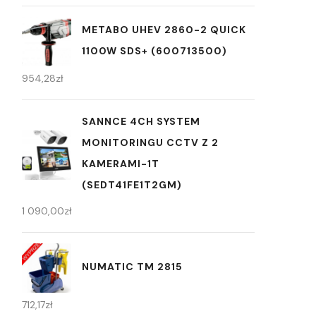
METABO UHEV 2860-2 QUICK
1100W SDS+ (600713500)
954,28
zł
SANNCE 4CH SYSTEM
MONITORINGU CCTV Z 2
KAMERAMI-1T
(SEDT41FE1T2GM)
1 090,00
zł
NUMATIC TM 2815
712,17
zł