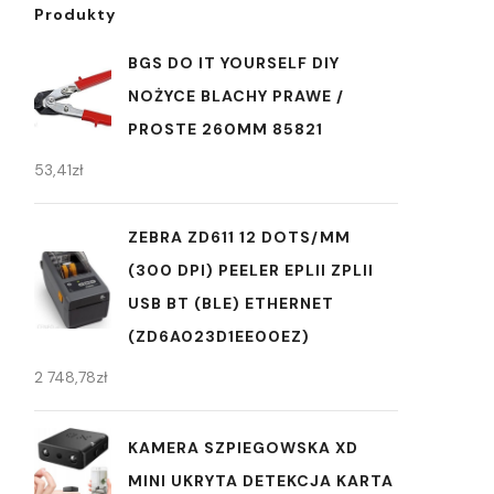
Produkty
BGS DO IT YOURSELF DIY
NOŻYCE BLACHY PRAWE /
PROSTE 260MM 85821
53,41
zł
ZEBRA ZD611 12 DOTS/MM
(300 DPI) PEELER EPLII ZPLII
USB BT (BLE) ETHERNET
(ZD6A023D1EE00EZ)
2 748,78
zł
KAMERA SZPIEGOWSKA XD
MINI UKRYTA DETEKCJA KARTA