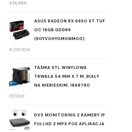
436,99
zł
ASUS RADEON RX 6950 XT TUF
OC 16GB GDDR6
(90YV0HY0M0NM00)
4 270,62
zł
TAŚMA XTL WINYLOWA
TRWAŁA 54 MM X 7 M, BIAŁY
NA NIEBIESKIM, 1868780
217,00
zł
DVS MONITORING 2 KAMERY IP
FULLHD 2 MPX POE APLIKACJA