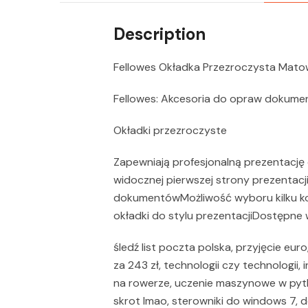
Description
Fellowes Okładka Przezroczysta Matow
Fellowes: Akcesoria do opraw dokum
Okładki przezroczyste
Zapewniają profesjonalną prezentacj
widocznej pierwszej strony prezentacji
dokumentówMożliwość wyboru kilku ko
okładki do stylu prezentacjiDostępne 
śledź list poczta polska, przyjęcie eu
za 243 zł, technologii czy technologii, i
na rowerze, uczenie maszynowe w pytho
skrot lmao, sterowniki do windows 7, d