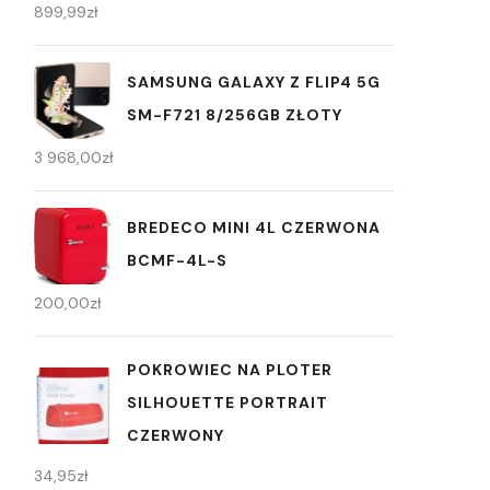
899,99
zł
SAMSUNG GALAXY Z FLIP4 5G
SM-F721 8/256GB ZŁOTY
3 968,00
zł
BREDECO MINI 4L CZERWONA
BCMF-4L-S
200,00
zł
POKROWIEC NA PLOTER
SILHOUETTE PORTRAIT
CZERWONY
34,95
zł