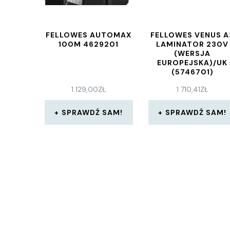
FELLOWES AUTOMAX
FELLOWES VENUS A
100M 4629201
LAMINATOR 230V
(WERSJA
EUROPEJSKA)/UK
(5746701)
1 129,00
ZŁ
1 710,41
ZŁ
SPRAWDŹ SAM!
SPRAWDŹ SAM!