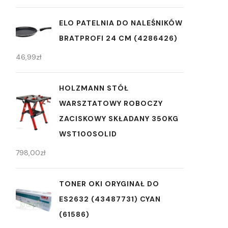
ELO PATELNIA DO NALEŚNIKÓW
BRATPROFI 24 CM (4286426)
46,99
zł
HOLZMANN STÓŁ
WARSZTATOWY ROBOCZY
ZACISKOWY SKŁADANY 350KG
WST100SOLID
798,00
zł
TONER OKI ORYGINAŁ DO
ES2632 (43487731) CYAN
(61586)