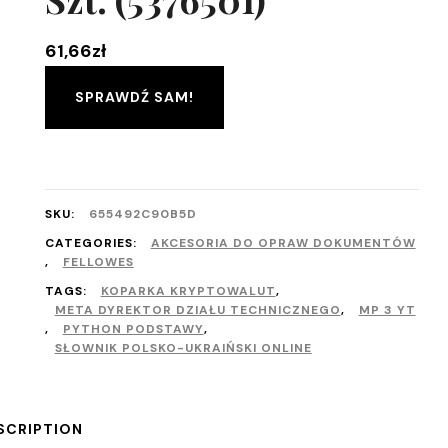
61,66
zł
SPRAWDŹ SAM!
SKU:
655492C90B5D
CATEGORIES:
AKCESORIA DO OPRAW DOKUMENTÓW
,
FELLOWES
TAGS:
KOPARKA KRYPTOWALUT
,
META DYREKTOR DZIAŁU TECHNICZNEGO
,
MP 3 YT
,
PYTHON PODSTAWY
,
SŁOWNIK POLSKO-UKRAIŃSKI ONLINE
SCRIPTION