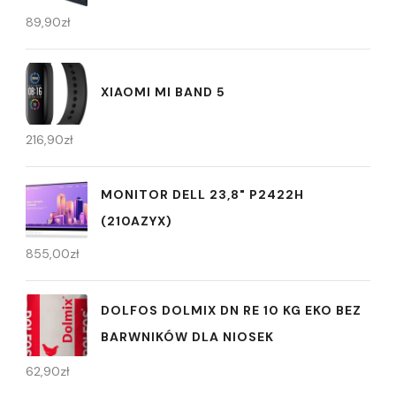
89,90
zł
XIAOMI MI BAND 5
216,90
zł
MONITOR DELL 23,8" P2422H
(210AZYX)
855,00
zł
DOLFOS DOLMIX DN RE 10 KG EKO BEZ
BARWNIKÓW DLA NIOSEK
62,90
zł