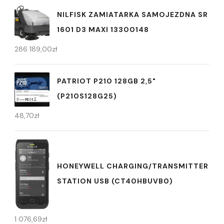
NILFISK ZAMIATARKA SAMOJEZDNA SR
1601 D3 MAXI 13300148
286 189,00
zł
PATRIOT P210 128GB 2,5"
(P210S128G25)
48,70
zł
HONEYWELL CHARGING/TRANSMITTER
STATION USB (CT40HBUVB0)
1 076,69
zł