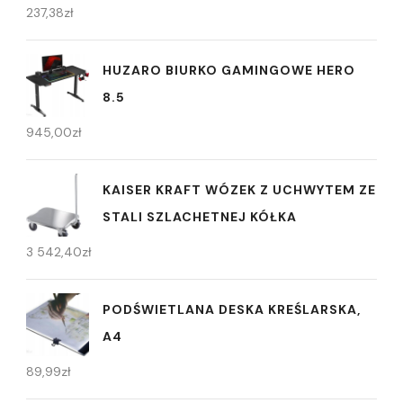
237,38
zł
HUZARO BIURKO GAMINGOWE HERO
8.5
945,00
zł
KAISER KRAFT WÓZEK Z UCHWYTEM ZE
STALI SZLACHETNEJ KÓŁKA
3 542,40
zł
PODŚWIETLANA DESKA KREŚLARSKA,
A4
89,99
zł