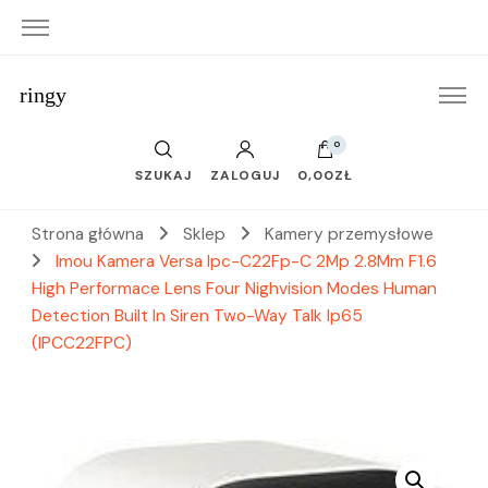
ringy
0
SZUKAJ
ZALOGUJ
0,00ZŁ
Strona główna
Sklep
Kamery przemysłowe
Imou Kamera Versa Ipc-C22Fp-C 2Mp 2.8Mm F1.6
High Performace Lens Four Nighvision Modes Human
Detection Built In Siren Two-Way Talk Ip65
(IPCC22FPC)