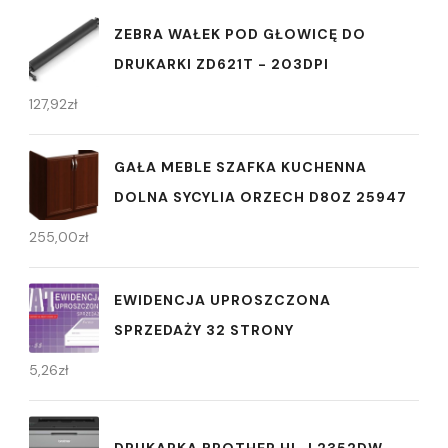
ZEBRA WAŁEK POD GŁOWICĘ DO
DRUKARKI ZD621T - 203DPI
127,92
zł
GAŁA MEBLE SZAFKA KUCHENNA
DOLNA SYCYLIA ORZECH D80Z 25947
255,00
zł
EWIDENCJA UPROSZCZONA
SPRZEDAŻY 32 STRONY
5,26
zł