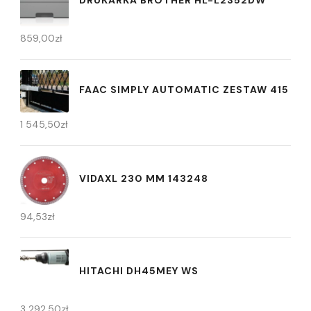
DRUKARKA BROTHER HL-L2352DW
859,00
zł
FAAC SIMPLY AUTOMATIC ZESTAW 415
1 545,50
zł
VIDAXL 230 MM 143248
94,53
zł
HITACHI DH45MEY WS
3 292,50
zł