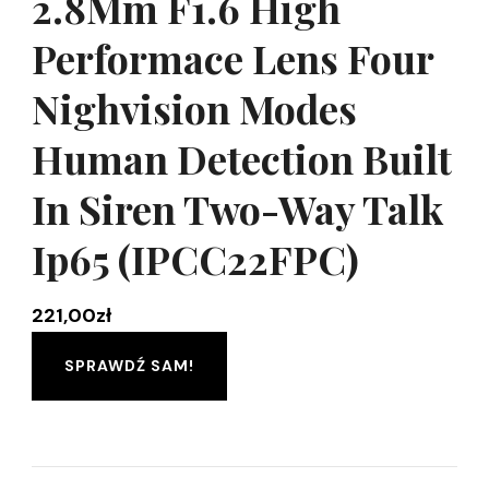
2.8Mm F1.6 High
Performace Lens Four
Nighvision Modes
Human Detection Built
In Siren Two-Way Talk
Ip65 (IPCC22FPC)
221,00
zł
SPRAWDŹ SAM!