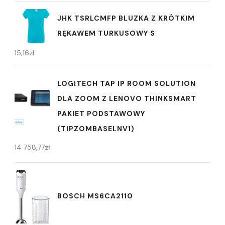
JHK TSRLCMFP BLUZKA Z KRÓTKIM
RĘKAWEM TURKUSOWY S
15,16
zł
LOGITECH TAP IP ROOM SOLUTION
DLA ZOOM Z LENOVO THINKSMART
PAKIET PODSTAWOWY
(TIPZOMBASELNV1)
14 758,77
zł
BOSCH MS6CA2110