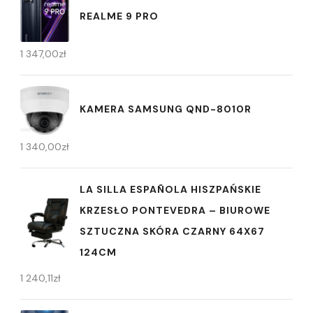
REALME 9 PRO
1 347,00
zł
KAMERA SAMSUNG QND-8010R
1 340,00
zł
LA SILLA ESPAÑOLA HISZPAŃSKIE
KRZESŁO PONTEVEDRA – BIUROWE
SZTUCZNA SKÓRA CZARNY 64X67
124CM
1 240,11
zł