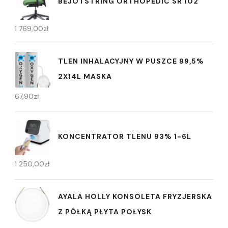
BEJOTSTRING ORTHOPEDIC SR 102
1 769,00
zł
TLEN INHALACYJNY W PUSZCE 99,5%
2X14L MASKA
67,90
zł
KONCENTRATOR TLENU 93% 1-6L
1 250,00
zł
AYALA HOLLY KONSOLETA FRYZJERSKA
Z PÓŁKĄ PŁYTA POŁYSK