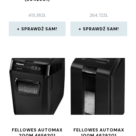
415,38
ZŁ
264,72
ZŁ
SPRAWDŹ SAM!
SPRAWDŹ SAM!
FELLOWES AUTOMAX
FELLOWES AUTOMAX
200M 4656301
100M 4629201