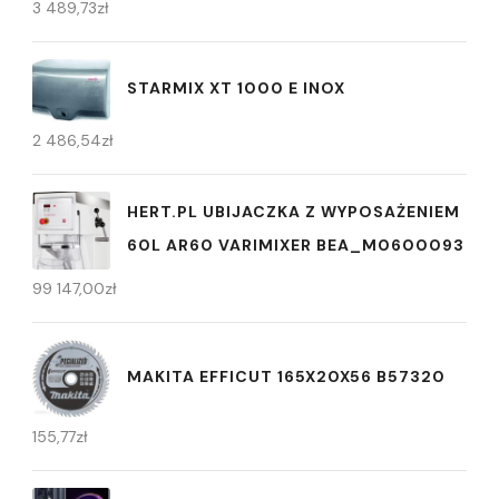
3 489,73
zł
STARMIX XT 1000 E INOX
2 486,54
zł
HERT.PL UBIJACZKA Z WYPOSAŻENIEM
60L AR60 VARIMIXER BEA_M0600093
99 147,00
zł
MAKITA EFFICUT 165X20X56 B57320
155,77
zł