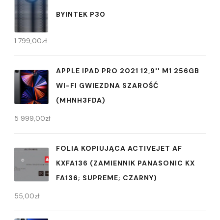
BYINTEK P30
1 799,00
zł
APPLE IPAD PRO 2021 12,9'' M1 256GB
WI-FI GWIEZDNA SZAROŚĆ
(MHNH3FDA)
5 999,00
zł
FOLIA KOPIUJĄCA ACTIVEJET AF
KXFA136 (ZAMIENNIK PANASONIC KX
FA136; SUPREME; CZARNY)
55,00
zł