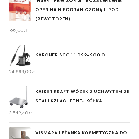
INSERT REWIZOR GT ROZSZERZENIE
OPEN NA NIEOGRANICZONĄ L.POD.
(REWGTOPEN)
792,00
zł
KARCHER SGG 1 1.092-900.0
24 999,00
zł
KAISER KRAFT WÓZEK Z UCHWYTEM ZE
STALI SZLACHETNEJ KÓŁKA
3 542,40
zł
VISMARA LEŻANKA KOSMETYCZNA DO