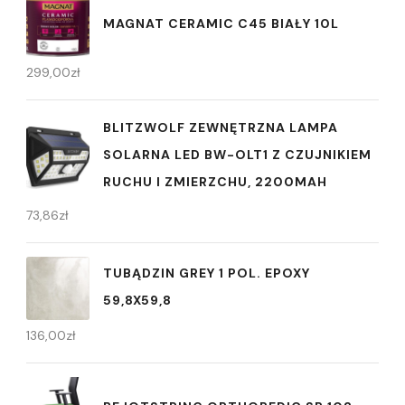
MAGNAT CERAMIC C45 BIAŁY 10L
299,00
zł
BLITZWOLF ZEWNĘTRZNA LAMPA
SOLARNA LED BW-OLT1 Z CZUJNIKIEM
RUCHU I ZMIERZCHU, 2200MAH
73,86
zł
TUBĄDZIN GREY 1 POL. EPOXY
59,8X59,8
136,00
zł