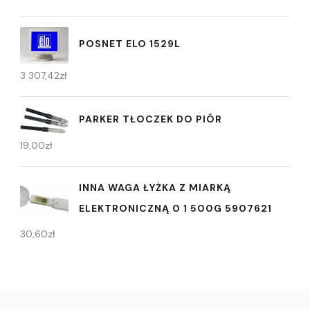
POSNET ELO 1529L
3 307,42
zł
PARKER TŁOCZEK DO PIÓR
19,00
zł
INNA WAGA ŁYŻKA Z MIARKĄ
ELEKTRONICZNĄ 0 1 500G 5907621
30,60
zł