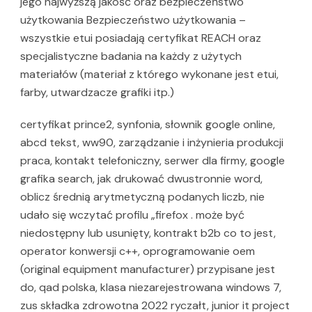
jego najwyższą jakość oraz bezpieczeństwo
użytkowania Bezpieczeństwo użytkowania –
wszystkie etui posiadają certyfikat REACH oraz
specjalistyczne badania na każdy z użytych
materiałów (materiał z którego wykonane jest etui,
farby, utwardzacze grafiki itp.)
certyfikat prince2, synfonia, słownik google online,
abcd tekst, ww90, zarządzanie i inżynieria produkcji
praca, kontakt telefoniczny, serwer dla firmy, google
grafika search, jak drukować dwustronnie word,
oblicz średnią arytmetyczną podanych liczb, nie
udało się wczytać profilu „firefox . może być
niedostępny lub usunięty, kontrakt b2b co to jest,
operator konwersji c++, oprogramowanie oem
(original equipment manufacturer) przypisane jest
do, qad polska, klasa niezarejestrowana windows 7,
zus składka zdrowotna 2022 ryczałt, junior it project