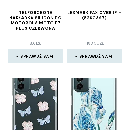
TELFORCEONE
LEXMARK FAX OVER IP –
NAKŁADKA SILICON DO
(82S0397)
MOTOROLA MOTO E7
PLUS CZERWONA
8,61
ZŁ
1 183,00
ZŁ
SPRAWDŹ SAM!
SPRAWDŹ SAM!