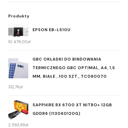
Produkty
EPSON EB-L510U
10 479,00
zł
GBC OKŁADKI DO BINDOWANIA
TERMICZNEGO GBC OPTIMAL, A4, 1,5
MM, BIAŁE , 100 SZT., TC080070
312,76
zł
SAPPHIRE RX 6700 XT NITRO+ 12GB
GDDR6 (113060120G)
2 593,99
zł