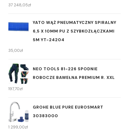
37 248,05
zł
YATO WĄŻ PNEUMATYCZNY SPIRALNY
6,5 X 10MM PU Z SZYBKOZŁĄCZKAMI
5M YT-24204
35,00
zł
NEO TOOLS 81-226 SPODNIE
ROBOCZE BAWEŁNA PREMIUM R. XXL
197,70
zł
GROHE BLUE PURE EUROSMART
30383000
1 299,00
zł