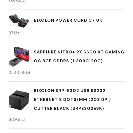
1 017,33
zł
BIXOLON POWER CORD C7 UK
37,13
zł
SAPPHIRE NITRO+ RX 6600 XT GAMING
OC 8GB GDDR6 (113090120G)
3 500,86
zł
BIXOLON SRP-E302 USB RS232
ETHERNET 8 DOTS/MM (203 DPI)
CUTTER BLACK (SRPE302ESK)
809,91
zł