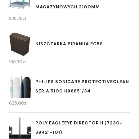
MAGAZYNOWYCH 2100MM
228,78
zł
NISZCZARKA PIRANHA EC5S
155,30
zł
PHILIPS SONICARE PROTECTIVECLEAN
SERIA 5100 HX6851/34
625,00
zł
POLY EAGLEEYE DIRECTOR II (7230-
69421-101)