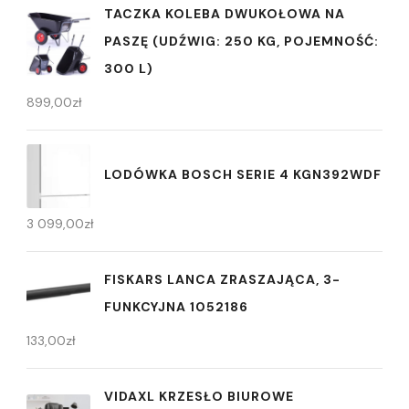
TACZKA KOLEBA DWUKOŁOWA NA
PASZĘ (UDŹWIG: 250 KG, POJEMNOŚĆ:
300 L)
899,00
zł
LODÓWKA BOSCH SERIE 4 KGN392WDF
3 099,00
zł
FISKARS LANCA ZRASZAJĄCA, 3-
FUNKCYJNA 1052186
133,00
zł
VIDAXL KRZESŁO BIUROWE