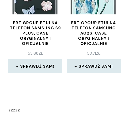
ERT GROUP ETUI NA
ERT GROUP ETUI NA
TELEFON SAMSUNG S9
TELEFON SAMSUNG
PLUS, CASE
A02S, CASE
ORYGINALNY I
ORYGINALNY I
OFICJALNIE
OFICJALNIE
LICENCJONOWANY
LICENCJONOWANY
53,68
ZŁ
53,71
ZŁ
PRZEZ BABACO, WZÓR
PRZEZ BABACO, WZÓR
FLOWERS 043,
FLOWERS 025,
OPTYMALNIE
OPTYMALNIE
SPRAWDŹ SAM!
SPRAWDŹ SAM!
DOPASOWANE PLECKI
DOPASOWANE PLECKI
zzzzz