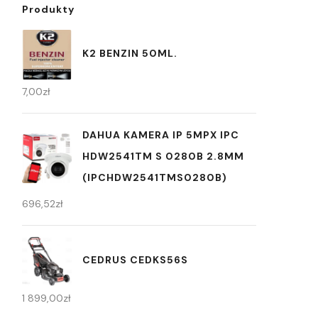
Produkty
K2 BENZIN 50ML.
7,00
zł
DAHUA KAMERA IP 5MPX IPC
HDW2541TM S 0280B 2.8MM
(IPCHDW2541TMS0280B)
696,52
zł
CEDRUS CEDKS56S
1 899,00
zł