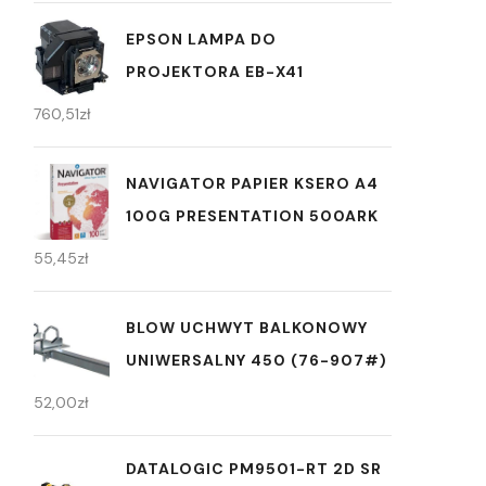
EPSON LAMPA DO
PROJEKTORA EB-X41
760,51
zł
NAVIGATOR PAPIER KSERO A4
100G PRESENTATION 500ARK
55,45
zł
BLOW UCHWYT BALKONOWY
UNIWERSALNY 450 (76-907#)
52,00
zł
DATALOGIC PM9501-RT 2D SR