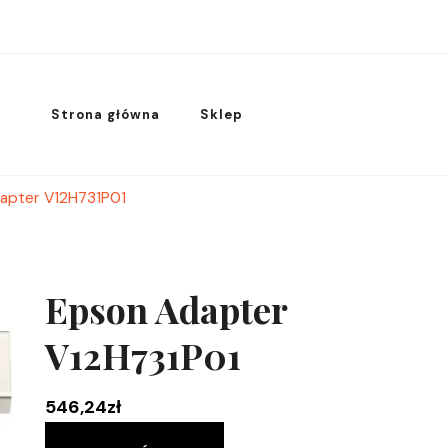
Strona główna
Sklep
apter V12H731P01
Epson Adapter
V12H731P01
546,24
zł