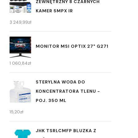
ZEWNĘTRZNY 8 CZARNYCH
KAMER 5MPX IR
3 249,99
zł
MONITOR MSI OPTIX 27" G271
1 060,84
zł
STERYLNA WODA DO
KONCENTRATORA TLENU -
POJ. 350 ML
15,20
zł
JHK TSRLCMFP BLUZKA Z