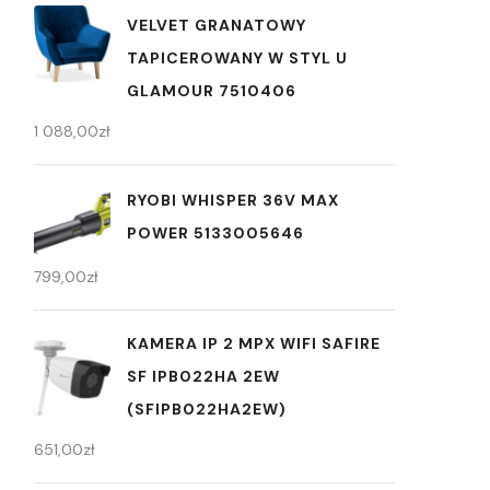
VELVET GRANATOWY
TAPICEROWANY W STYL U
GLAMOUR 7510406
1 088,00
zł
RYOBI WHISPER 36V MAX
POWER 5133005646
799,00
zł
KAMERA IP 2 MPX WIFI SAFIRE
SF IPB022HA 2EW
(SFIPB022HA2EW)
651,00
zł