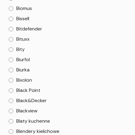
Biomus
Bissell
Bitdefender
Bituxx
Bity
Biurfol
Biurka
Bixolon
Black Point
Black&Decker
Blackview
Blaty kuchenne
Blendery kielichowe