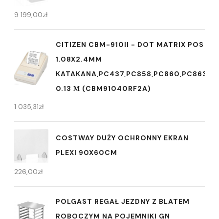
9 199,00
zł
CITIZEN CBM-910II - DOT MATRIX POS PRI
1.08X2.4MM
KATAKANA,PC437,PC858,PC860,PC863,P
0.13 Μ (CBM91040RF2A)
1 035,31
zł
COSTWAY DUŻY OCHRONNY EKRAN
PLEXI 90X60CM
226,00
zł
POLGAST REGAŁ JEZDNY Z BLATEM
ROBOCZYM NA POJEMNIKI GN