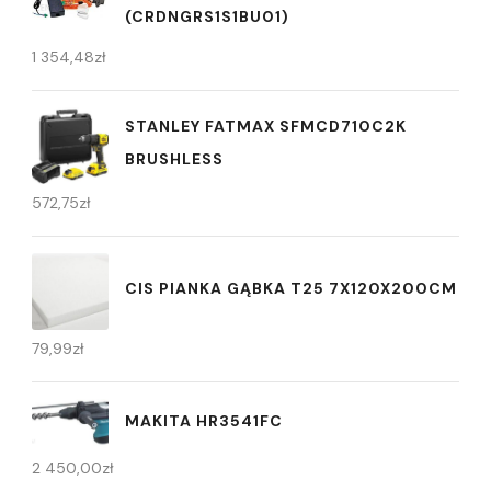
(CRDNGRS1S1BU01)
1 354,48
zł
STANLEY FATMAX SFMCD710C2K
BRUSHLESS
572,75
zł
CIS PIANKA GĄBKA T25 7X120X200CM
79,99
zł
MAKITA HR3541FC
2 450,00
zł