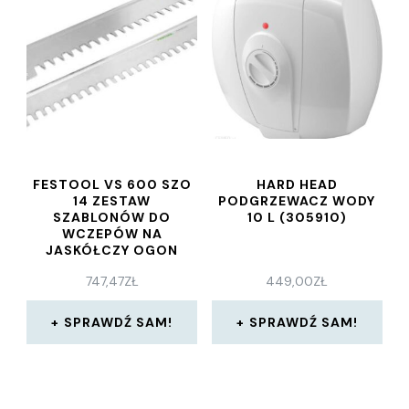
FESTOOL VS 600 SZO
HARD HEAD
14 ZESTAW
PODGRZEWACZ WODY
SZABLONÓW DO
10 L (305910)
WCZEPÓW NA
JASKÓŁCZY OGON
491152
747,47
ZŁ
449,00
ZŁ
SPRAWDŹ SAM!
SPRAWDŹ SAM!