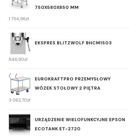
750X580X850 MM
1 754,96
zł
EKSPRES BLITZWOLF BHCM1503
846,90
zł
EUROKRAFTPRO PRZEMYSŁOWY
WÓZEK STOŁOWY 2 PIĘTRA
3 062,70
zł
URZĄDZENIE WIELOFUNKCYJNE EPSON
ECOTANK ET-2720