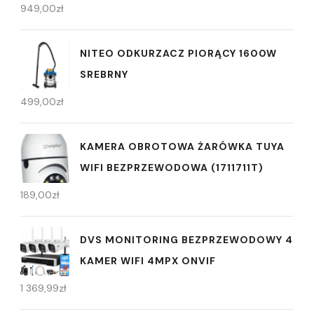
949,00
zł
NITEO ODKURZACZ PIORĄCY 1600W
SREBRNY
499,00
zł
KAMERA OBROTOWA ŻARÓWKA TUYA
WIFI BEZPRZEWODOWA (1711711T)
189,00
zł
DVS MONITORING BEZPRZEWODOWY 4
KAMER WIFI 4MPX ONVIF
1 369,99
zł