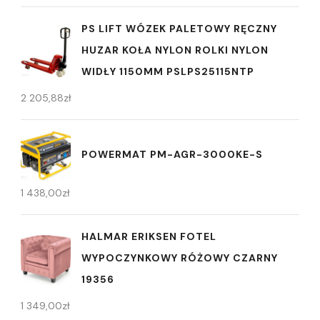
PS LIFT WÓZEK PALETOWY RĘCZNY
HUZAR KOŁA NYLON ROLKI NYLON
WIDŁY 1150MM PSLPS25115NTP
2 205,88
zł
POWERMAT PM-AGR-3000KE-S
1 438,00
zł
HALMAR ERIKSEN FOTEL
WYPOCZYNKOWY RÓŻOWY CZARNY
19356
1 349,00
zł