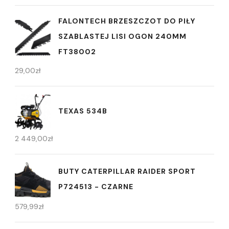
FALONTECH BRZESZCZOT DO PIŁY
SZABLASTEJ LISI OGON 240MM
FT38002
29,00
zł
TEXAS 534B
2 449,00
zł
BUTY CATERPILLAR RAIDER SPORT
P724513 - CZARNE
579,99
zł