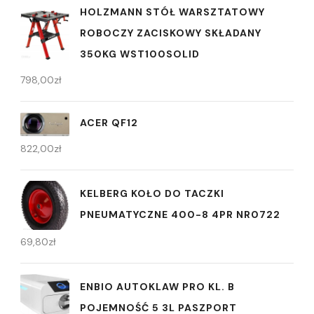
HOLZMANN STÓŁ WARSZTATOWY
ROBOCZY ZACISKOWY SKŁADANY
350KG WST100SOLID
798,00
zł
ACER QF12
822,00
zł
KELBERG KOŁO DO TACZKI
PNEUMATYCZNE 400-8 4PR NR0722
69,80
zł
ENBIO AUTOKLAW PRO KL. B
POJEMNOŚĆ 5 3L PASZPORT