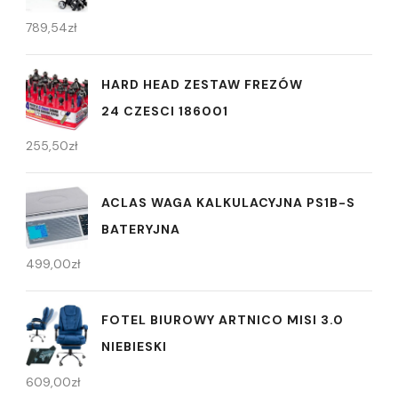
789,54
zł
HARD HEAD ZESTAW FREZÓW
24 CZESCI 186001
255,50
zł
ACLAS WAGA KALKULACYJNA PS1B-S
BATERYJNA
499,00
zł
FOTEL BIUROWY ARTNICO MISI 3.0
NIEBIESKI
609,00
zł