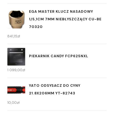
EGA MASTER KLUCZ NASADOWY
1/5,1CM 7MM NIEBŁYSZCZĄCY CU-BE
70320
841,15
zł
PIEKARNIK CANDY FCP625NXL
1 099,00
zł
YATO ODSYSACZ DO CYNY
21.8X206MM YT-82743
10,00
zł