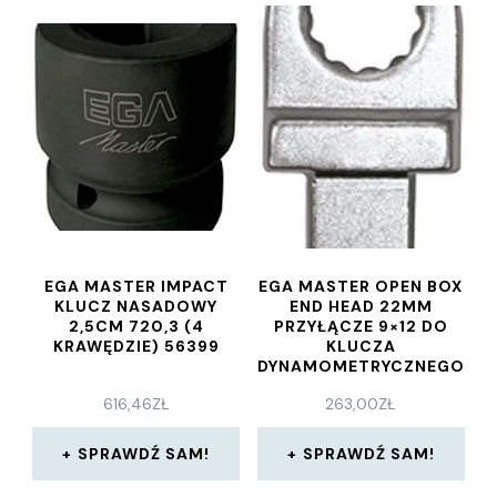
EGA MASTER IMPACT
EGA MASTER OPEN BOX
KLUCZ NASADOWY
END HEAD 22MM
2,5CM 720,3 (4
PRZYŁĄCZE 9×12 DO
KRAWĘDZIE) 56399
KLUCZA
DYNAMOMETRYCZNEGO
56289
616,46
ZŁ
263,00
ZŁ
SPRAWDŹ SAM!
SPRAWDŹ SAM!