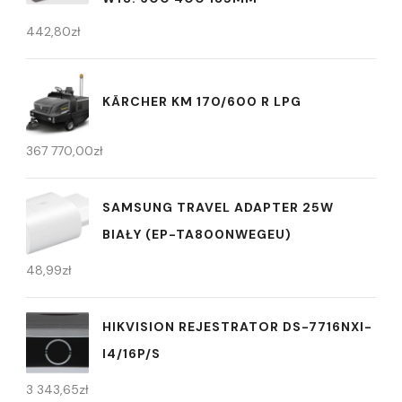
442,80
zł
KÄRCHER KM 170/600 R LPG
367 770,00
zł
SAMSUNG TRAVEL ADAPTER 25W
BIAŁY (EP-TA800NWEGEU)
48,99
zł
HIKVISION REJESTRATOR DS-7716NXI-
I4/16P/S
3 343,65
zł