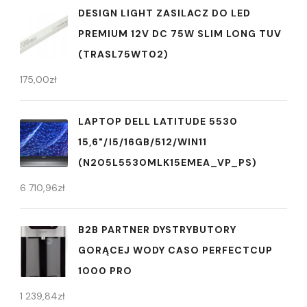
DESIGN LIGHT ZASILACZ DO LED
PREMIUM 12V DC 75W SLIM LONG TUV
(TRASL75WT02)
175,00
zł
LAPTOP DELL LATITUDE 5530
15,6"/I5/16GB/512/WIN11
(N205L5530MLK15EMEA_VP_PS)
6 710,96
zł
B2B PARTNER DYSTRYBUTORY
GORĄCEJ WODY CASO PERFECTCUP
1000 PRO
1 239,84
zł