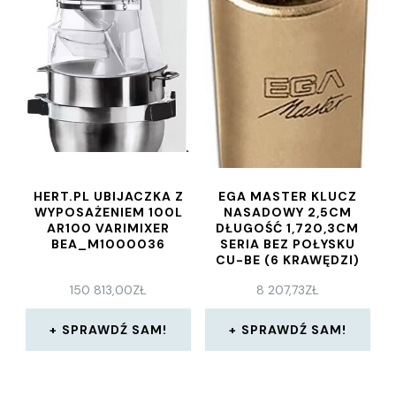
HERT.PL UBIJACZKA Z
EGA MASTER KLUCZ
WYPOSAŻENIEM 100L
NASADOWY 2,5CM
AR100 VARIMIXER
DŁUGOŚĆ 1,720,3CM
BEA_M1000036
SERIA BEZ POŁYSKU
CU-BE (6 KRAWĘDZI)
35446
150 813,00
ZŁ
8 207,73
ZŁ
SPRAWDŹ SAM!
SPRAWDŹ SAM!