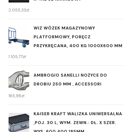
2 055,33
zł
WIZ WÓZEK MAGAZYNOWY
PLATFORMOWY, PORĘCZ
PRZYKRĘCANA, 400 KG 1000X600 MM
1 105,77
zł
AMBROGIO SANELLI NOŻYCE DO
DROBIU 250 MM , ACCESSORI
185,98
zł
KAISER KRAFT WALIZKA UNIWERSALNA
,POJ. 30 L, WYM. ZEWN.: DŁ. X SZER.
WYS. 600 400 185MM