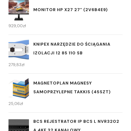
MONITOR HP X27 27” (2V6B4E9)
929,00
zł
KNIPEX NARZĘDZIE DO ŚCIĄGANIA
IZOLACJI 12 85 110 SB
279,83
zł
MAGNETOPLAN MAGNESY
SAMOPRZYLEPNE TAKKIS (45SZT)
25,06
zł
BCS REJESTRATOR IP BCS L NVR3202
A 4KE 32 KANAŁOWY