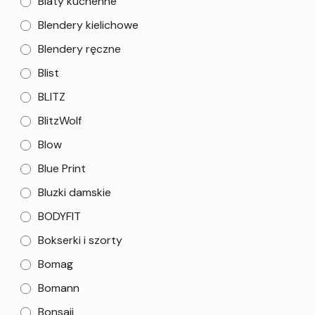
Blaty kuchenne
Blendery kielichowe
Blendery ręczne
Blist
BLITZ
BlitzWolf
Blow
Blue Print
Bluzki damskie
BODYFIT
Bokserki i szorty
Bomag
Bomann
Bonsaii