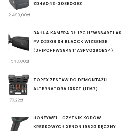
ZD4A043-30EE00EZ
2 499,00
zł
DAHUA KAMERA DH IPC HFW3849T1 AS
PV 0280B S4 BLACCK WIZSENSE
(DHIPCHFW3849T1ASPV0280BS4)
1 540,00
zł
TOPEX ZESTAW DO DEMONTAŻU
ALTERNATORA 13SZT (11167)
179,22
zł
HONEYWELL CZYTNIK KODÓW
KRESKOWYCH XENON 1952G RĘCZNY