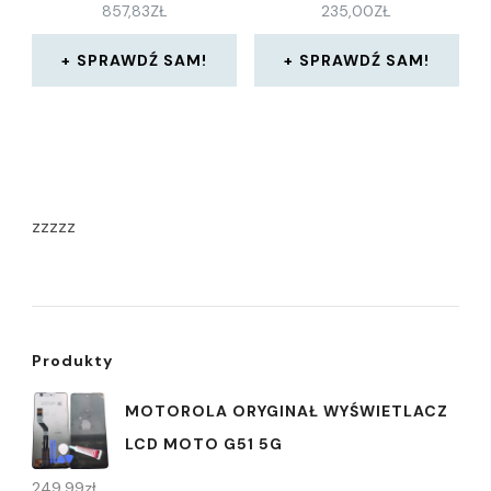
857,83
ZŁ
235,00
ZŁ
SPRAWDŹ SAM!
SPRAWDŹ SAM!
zzzzz
Produkty
MOTOROLA ORYGINAŁ WYŚWIETLACZ
LCD MOTO G51 5G
249,99
zł