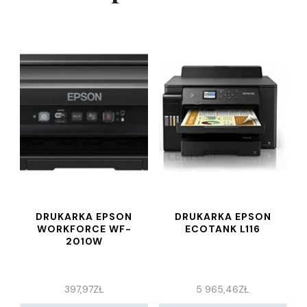
DRUKARKA EPSON
DRUKARKA EPSON
WORKFORCE WF-
ECOTANK L116
2010W
397,97
ZŁ
5 965,46
ZŁ