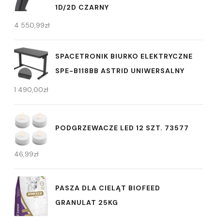
1D/2D CZARNY
4 550,99
zł
SPACETRONIK BIURKO ELEKTRYCZNE
SPE-B118BB ASTRID UNIWERSALNY
1 490,00
zł
PODGRZEWACZE LED 12 SZT. 73577
46,99
zł
PASZA DLA CIELĄT BIOFEED
GRANULAT 25KG