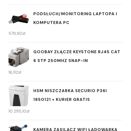
PODSŁUCH/MONITORING LAPTOPA I
KOMPUTERA PC
579,90
zł
GOOBAY ZŁĄCZE KEYSTONE RJ45 CAT
6 STP 250MHZ SNAP-IN
16,92
zł
HSM NISZCZARKA SECURIO P36I
1850121 + KURIER GRATIS
10 295,10
zł
KAMERA ZASILACZ WIFI ŁADOWARKA