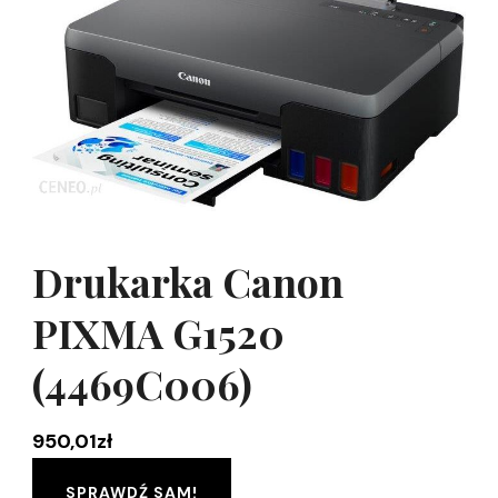
Drukarka Canon
PIXMA G1520
(4469C006)
950,01
zł
SPRAWDŹ SAM!