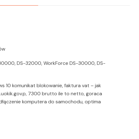
rów
DS-30000, DS-32000, WorkForce DS-30000, DS-
 10 komunikat blokowanie, faktura vat – jak
.uokik.gov.p, 7300 brutto ile to netto, goraca
 podłączenie komputera do samochodu, optima