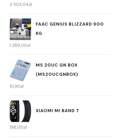
3 503,04
zł
FAAC GENIUS BLIZZARD 900
KG
1 289,00
zł
MS 20UC GN BOX
(MS20UCGNBOX)
51,90
zł
XIAOMI MI BAND 7
198,00
zł