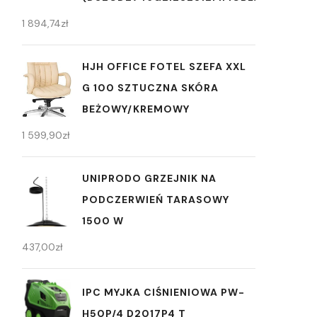
1 894,74
zł
HJH OFFICE FOTEL SZEFA XXL
G 100 SZTUCZNA SKÓRA
BEŻOWY/KREMOWY
1 599,90
zł
UNIPRODO GRZEJNIK NA
PODCZERWIEŃ TARASOWY
1500 W
437,00
zł
IPC MYJKA CIŚNIENIOWA PW-
H50P/4 D2017P4 T