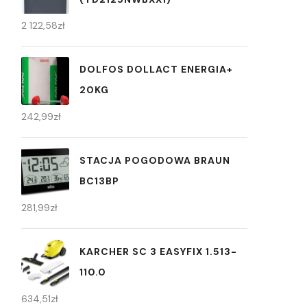
2 122,58
zł
DOLFOS DOLLACT ENERGIA+
20KG
242,99
zł
STACJA POGODOWA BRAUN
BC13BP
281,99
zł
KARCHER SC 3 EASYFIX 1.513-
110.0
634,51
zł