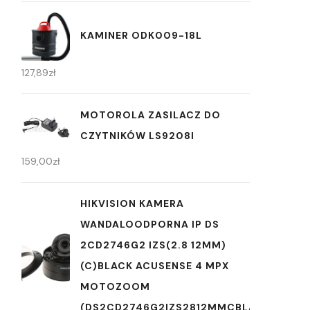
KAMINER ODK009-18L
127,89
zł
MOTOROLA ZASILACZ DO
CZYTNIKÓW LS9208I
159,00
zł
HIKVISION KAMERA
WANDALOODPORNA IP DS
2CD2746G2 IZS(2.8 12MM)
(C)BLACK ACUSENSE 4 MPX
MOTOZOOM
(DS2CD2746G2IZS2812MMCBLACK)