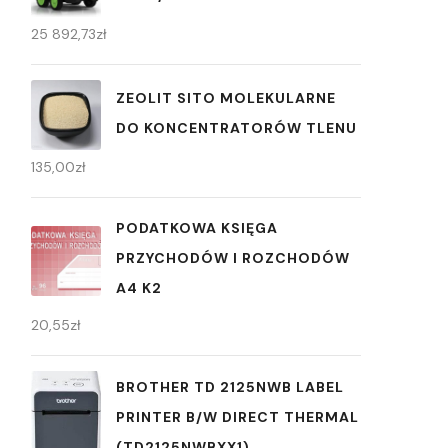
25 892,73
zł
ZEOLIT SITO MOLEKULARNE
DO KONCENTRATORÓW TLENU
135,00
zł
PODATKOWA KSIĘGA
PRZYCHODÓW I ROZCHODÓW
A4 K2
20,55
zł
BROTHER TD 2125NWB LABEL
PRINTER B/W DIRECT THERMAL
(TD2125NWBXX1)