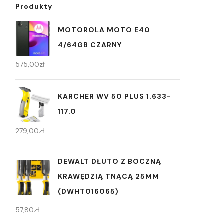
Produkty
MOTOROLA MOTO E40
4/64GB CZARNY
575,00
zł
KARCHER WV 50 PLUS 1.633-
117.0
279,00
zł
DEWALT DŁUTO Z BOCZNĄ
KRAWĘDZIĄ TNĄCĄ 25MM
(DWHT016065)
57,80
zł