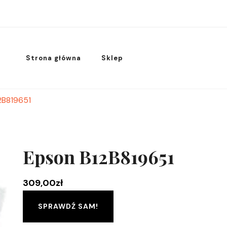
Strona główna
Sklep
2B819651
Epson B12B819651
309,00
zł
SPRAWDŹ SAM!