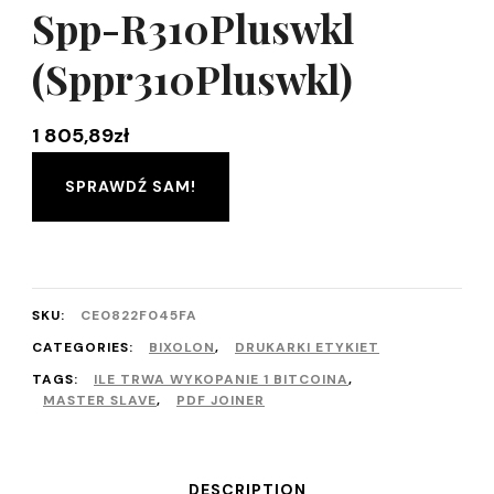
Spp-R310Pluswkl
(Sppr310Pluswkl)
1 805,89
zł
SPRAWDŹ SAM!
SKU:
CE0822F045FA
CATEGORIES:
BIXOLON
,
DRUKARKI ETYKIET
TAGS:
ILE TRWA WYKOPANIE 1 BITCOINA
,
MASTER SLAVE
,
PDF JOINER
DESCRIPTION