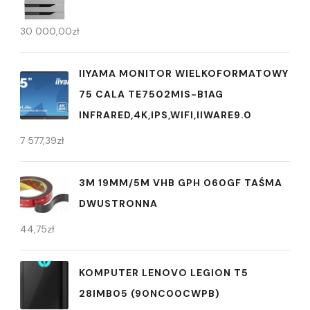
30 000,00
zł
IIYAMA MONITOR WIELKOFORMATOWY
75 CALA TE7502MIS-B1AG
INFRARED,4K,IPS,WIFI,IIWARE9.0
7 577,39
zł
3M 19MM/5M VHB GPH 060GF TAŚMA
DWUSTRONNA
44,75
zł
KOMPUTER LENOVO LEGION T5
28IMB05 (90NC00CWPB)