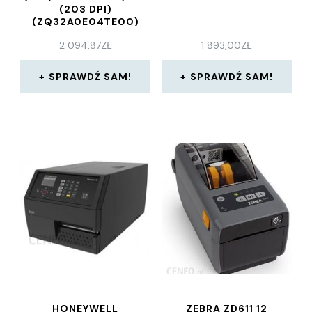
(203 DPI)
(ZQ32A0E04TE00)
2 094,87
ZŁ
1 893,00
ZŁ
SPRAWDŹ SAM!
SPRAWDŹ SAM!
HONEYWELL
ZEBRA ZD611 12