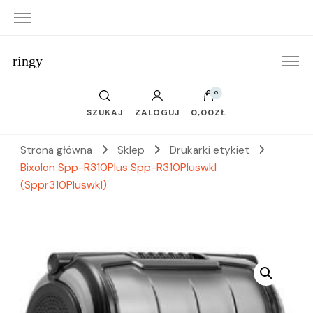
ringy
0
SZUKAJ
ZALOGUJ
0,00ZŁ
Strona główna
Sklep
Drukarki etykiet
Bixolon Spp-R310Plus Spp-R310Pluswkl
(Sppr310Pluswkl)