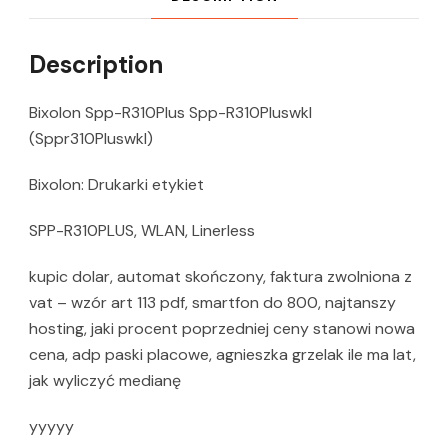
Description
Bixolon Spp-R310Plus Spp-R310Pluswkl
(Sppr310Pluswkl)
Bixolon: Drukarki etykiet
SPP-R310PLUS, WLAN, Linerless
kupic dolar, automat skończony, faktura zwolniona z
vat – wzór art 113 pdf, smartfon do 800, najtanszy
hosting, jaki procent poprzedniej ceny stanowi nowa
cena, adp paski placowe, agnieszka grzelak ile ma lat,
jak wyliczyć medianę
yyyyy