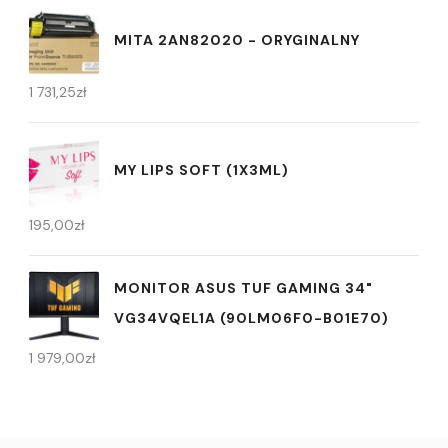
MITA 2AN82020 - ORYGINALNY
1 731,25
zł
MY LIPS SOFT (1X3ML)
195,00
zł
MONITOR ASUS TUF GAMING 34"
VG34VQEL1A (90LM06F0-B01E70)
1 979,00
zł