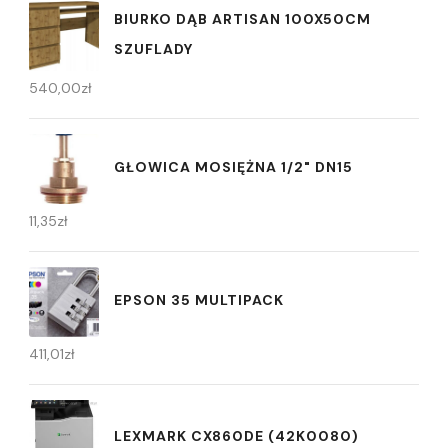
BIURKO DĄB ARTISAN 100X50CM
SZUFLADY
540,00
zł
GŁOWICA MOSIĘŻNA 1/2" DN15
11,35
zł
EPSON 35 MULTIPACK
411,01
zł
LEXMARK CX860DE (42K0080)