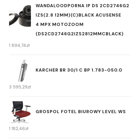
WANDALOODPORNA IP DS 2CD2746G2
IZS(2.8 12MM)(C)BLACK ACUSENSE
4 MPX MOTOZOOM
(DS2CD2746G2IZS2812MMCBLACK)
1 894,74
zł
KARCHER BR 30/1 C BP 1.783-050.0
3 595,29
zł
GROSPOL FOTEL BIUROWY LEVEL WS
1 182,46
zł