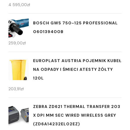
4 595,00
zł
BOSCH GWS 750-125 PROFESSIONAL
060139400B
259,00
zł
EUROPLAST AUSTRIA POJEMNIK KUBEŁ
NA ODPADY I ŚMIECI ATESTY ŻÓŁTY
120L
203,91
zł
ZEBRA ZD621 THERMAL TRANSFER 203
X DPI MM SEC WIRED WIRELESS GREY
(ZD6A14232EL02EZ)