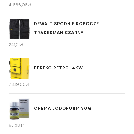
4 666,06
zł
DEWALT SPODNIE ROBOCZE
TRADESMAN CZARNY
241,21
zł
PEREKO RETRO 14KW
7 419,00
zł
CHEMA JODOFORM 30G
63,50
zł