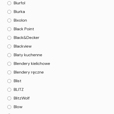
Biurfol
Biurka
Bixolon
Black Point
Black&Decker
Blackview
Blaty kuchenne
Blendery kielichowe
Blendery ręczne
Blist
BLITZ
BlitzWolf
Blow