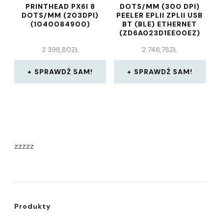
PRINTHEAD PX6I 8
DOTS/MM (300 DPI)
DOTS/MM (203DPI)
PEELER EPLII ZPLII USB
(1040084900)
BT (BLE) ETHERNET
(ZD6A023D1EE00EZ)
2 398,80
ZŁ
2 748,78
ZŁ
SPRAWDŹ SAM!
SPRAWDŹ SAM!
zzzzz
Produkty