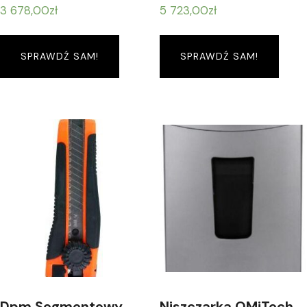
3 678,00
zł
5 723,00
zł
SPRAWDŹ SAM!
SPRAWDŹ SAM!
Dpm Segmentowy
Niszczarka OMiTech