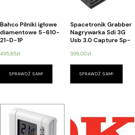
Bahco Pilniki igłowe
Spacetronik Grabber
diamentowe 5-610-
Nagrywarka Sdi 3G
21-D-1P
Usb 3.0 Capture Sp-
Svg22
495,85
zł
399,00
zł
SPRAWDŹ SAM!
SPRAWDŹ SAM!