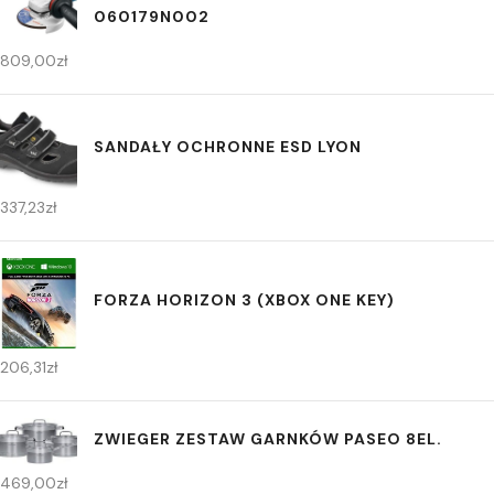
060179N002
809,00
zł
SANDAŁY OCHRONNE ESD LYON
337,23
zł
FORZA HORIZON 3 (XBOX ONE KEY)
206,31
zł
ZWIEGER ZESTAW GARNKÓW PASEO 8EL.
469,00
zł