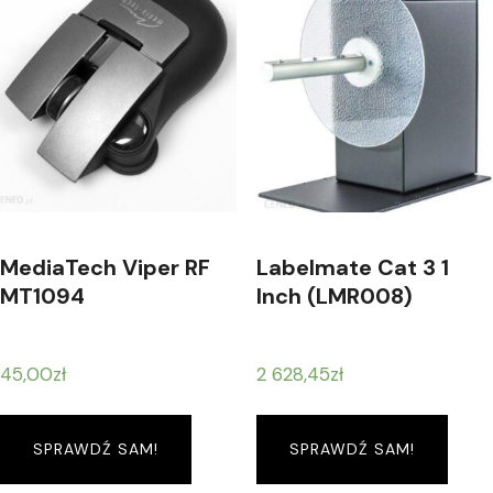
MediaTech Viper RF
Labelmate Cat 3 1
MT1094
Inch (LMR008)
45,00
zł
2 628,45
zł
SPRAWDŹ SAM!
SPRAWDŹ SAM!