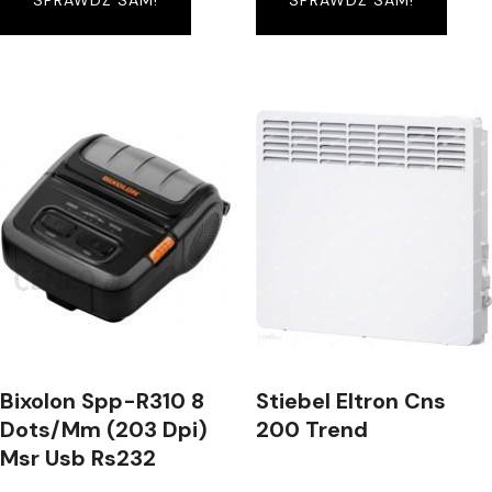
SPRAWDŹ SAM!
SPRAWDŹ SAM!
Bixolon Spp-R310 8
Stiebel Eltron Cns
Dots/Mm (203 Dpi)
200 Trend
Msr Usb Rs232
(SPPR310KM)