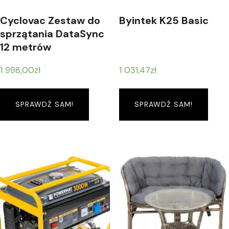
Cyclovac Zestaw do
Byintek K25 Basic
sprzątania DataSync
12 metrów
1 998,00
zł
1 031,47
zł
SPRAWDŹ SAM!
SPRAWDŹ SAM!