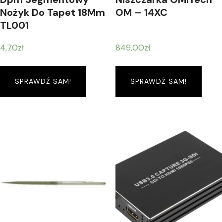
Nożyk Do Tapet 18Mm
OM – 14XC
TL001
4,70
zł
849,00
zł
SPRAWDŹ SAM!
SPRAWDŹ SAM!