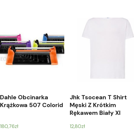
Dahle Obcinarka
Jhk Tsocean T Shirt
Krążkowa 507 Colorid
Męski Z Krótkim
Rękawem Biały Xl
180,76
zł
12,80
zł