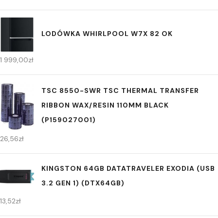
LODÓWKA WHIRLPOOL W7X 82 OK
1 999,00
zł
TSC 8550-SWR TSC THERMAL TRANSFER
RIBBON WAX/RESIN 110MM BLACK
(P159027001)
26,56
zł
KINGSTON 64GB DATATRAVELER EXODIA (USB
3.2 GEN 1) (DTX64GB)
13,52
zł