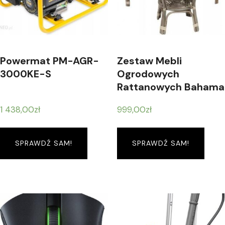
Powermat PM-AGR-
Zestaw Mebli
3000KE-S
Ogrodowych
Rattanowych Bahama
1 438,00
zł
999,00
zł
SPRAWDŹ SAM!
SPRAWDŹ SAM!