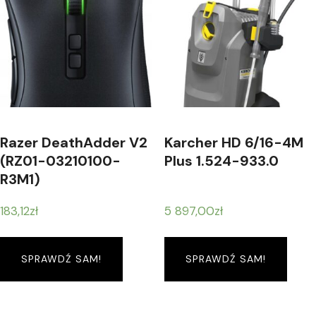
Razer DeathAdder V2
Karcher HD 6/16-4M
(RZ01-03210100-
Plus 1.524-933.0
R3M1)
183,12
zł
5 897,00
zł
SPRAWDŹ SAM!
SPRAWDŹ SAM!