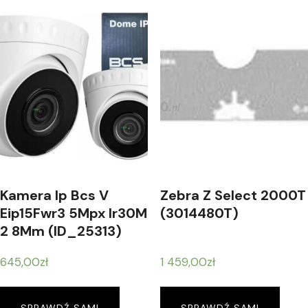
Kamera Ip Bcs V
Zebra Z Select 2000T
Eip15Fwr3 5Mpx Ir30M
(3014480T)
2 8Mm (ID_25313)
645,00
zł
1 459,00
zł