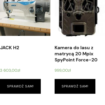
JACK H2
Kamera do lasu z
matrycą 20 Mpix
SpyPoint Force-20
3 603,00
zł
999,00
zł
SPRAWDŹ SAM!
SPRAWDŹ SAM!