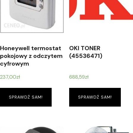
Honeywell termostat
OKI TONER
pokojowy z odczytem
(45536471)
cyfrowym
DT90A1008
237,00
zł
688,59
zł
SPRAWDŹ SAM!
SPRAWDŹ SAM!