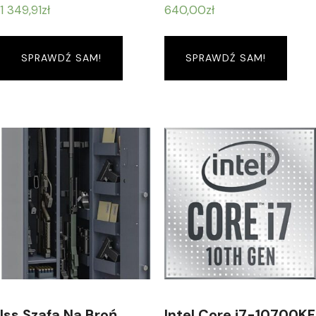
1 349,91
zł
640,00
zł
SPRAWDŹ SAM!
SPRAWDŹ SAM!
Iss Szafa Na Broń
Intel Core i7-10700KF