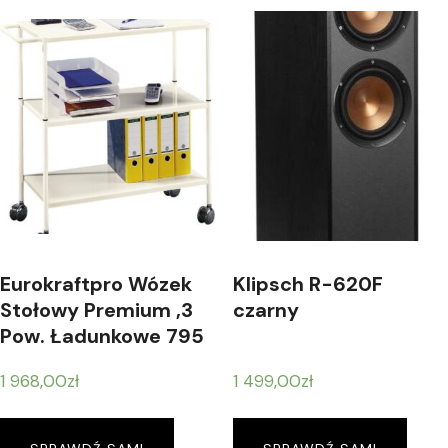
Eurokraftpro Wózek
Klipsch R-620F
Stołowy Premium ,3
czarny
Pow. Ładunkowe 795
X 400 Mm
1 968,00
zł
1 499,00
zł