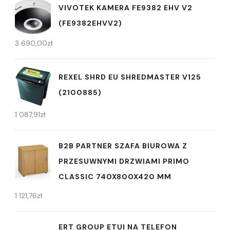
VIVOTEK KAMERA FE9382 EHV V2
(FE9382EHVV2)
3 690,00
zł
REXEL SHRD EU SHREDMASTER V125
(2100885)
1 087,91
zł
B2B PARTNER SZAFA BIUROWA Z
PRZESUWNYMI DRZWIAMI PRIMO
CLASSIC 740X800X420 MM
1 121,76
zł
ERT GROUP ETUI NA TELEFON