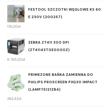
FESTOOL SZCZOTKI WĘGLOWE KS 60
E 230V (200257)
176,00
zł
ZEBRA ZT411 300 DPI
(ZT41143T0E0000Z)
6 765,00
zł
PRIMEZONE BAŃKA ZAMIENNA DO
PHILIPS PROSCREEN PXG30 IMPACT
(LAMP75121ZB4)
282,42
zł