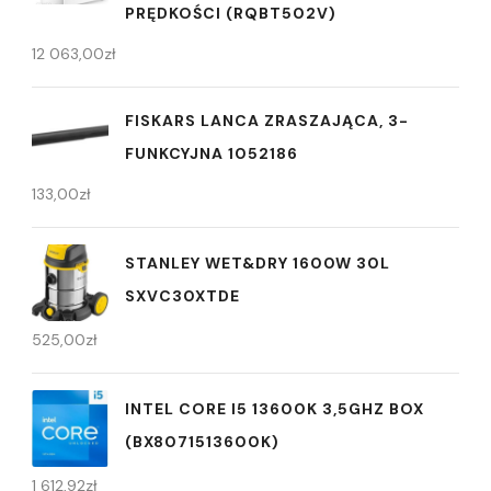
PRĘDKOŚCI (RQBT502V)
12 063,00
zł
FISKARS LANCA ZRASZAJĄCA, 3-
FUNKCYJNA 1052186
133,00
zł
STANLEY WET&DRY 1600W 30L
SXVC30XTDE
525,00
zł
INTEL CORE I5 13600K 3,5GHZ BOX
(BX8071513600K)
1 612,92
zł