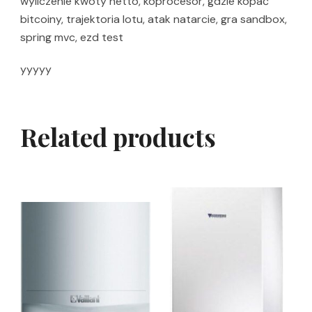
wyliczenie kwoty netto, koprocesor, gdzie kopać
bitcoiny, trajektoria lotu, atak natarcie, gra sandbox,
spring mvc, ezd test
yyyyy
Related products