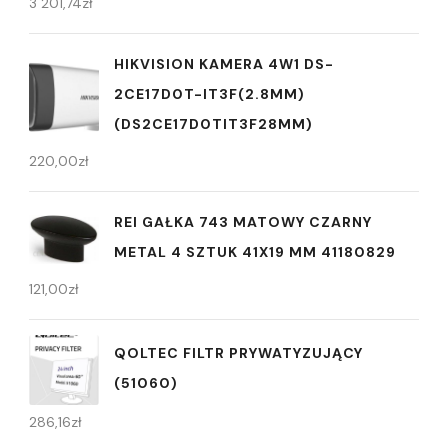
3 201,74
zł
HIKVISION KAMERA 4W1 DS-
2CE17D0T-IT3F(2.8MM)
(DS2CE17D0TIT3F28MM)
220,00
zł
REI GAŁKA 743 MATOWY CZARNY
METAL 4 SZTUK 41X19 MM 41180829
121,00
zł
QOLTEC FILTR PRYWATYZUJĄCY
(51060)
286,16
zł