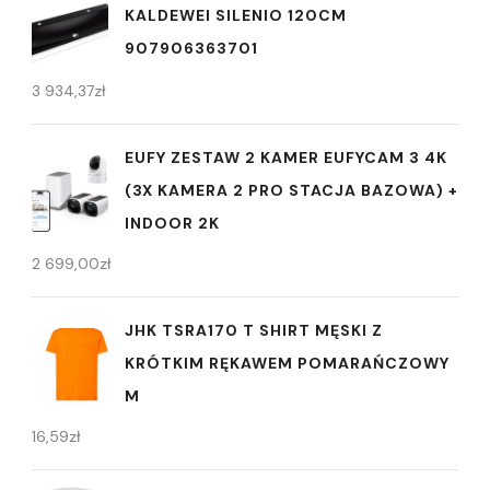
KALDEWEI SILENIO 120CM
907906363701
3 934,37
zł
EUFY ZESTAW 2 KAMER EUFYCAM 3 4K
(3X KAMERA 2 PRO STACJA BAZOWA) +
INDOOR 2K
2 699,00
zł
JHK TSRA170 T SHIRT MĘSKI Z
KRÓTKIM RĘKAWEM POMARAŃCZOWY
M
16,59
zł