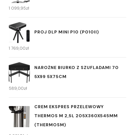
1 099,95
zł
PROJ DLP MINI P10 (P010II)
1 769,00
zł
NAROŻNE BIURKO Z SZUFLADAMI 70
5X99 5X75CM
589,00
zł
CREM EKSPRES PRZELEWOWY
THERMOS M 2,5L 205X360X545MM
(THERMOSM)