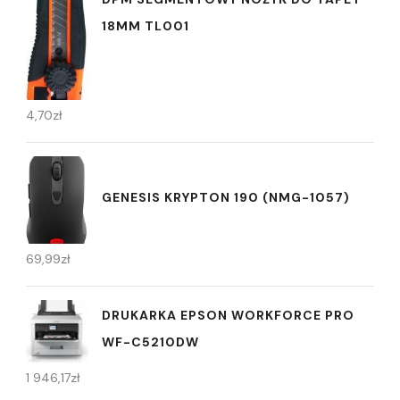
18MM TL001
4,70
zł
GENESIS KRYPTON 190 (NMG-1057)
69,99
zł
DRUKARKA EPSON WORKFORCE PRO
WF-C5210DW
1 946,17
zł