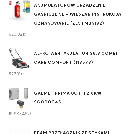
AKUMULATORÓW URZĄDZENIE
GAŚNICZE 9L + WIESZAK INSTRUKCJA
OZNAKOWANIE (ZESTMBK192)
629,92
zł
AL-KO WERTYKULATOR 36.8 COMBI
CARE COMFORT (113573)
527,91
zł
GALMET PRIMA 8GT 1FZ 8KW
SG000045
19 987,49
zł
BEAM PRZEŁĄCZNIK ZE STYKAMI