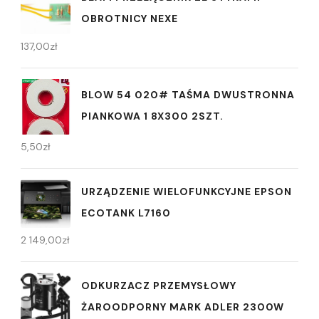
OBROTNICY NEXE
137,00
zł
BLOW 54 020# TAŚMA DWUSTRONNA
PIANKOWA 1 8X300 2SZT.
5,50
zł
URZĄDZENIE WIELOFUNKCYJNE EPSON
ECOTANK L7160
2 149,00
zł
ODKURZACZ PRZEMYSŁOWY
ŻAROODPORNY MARK ADLER 2300W