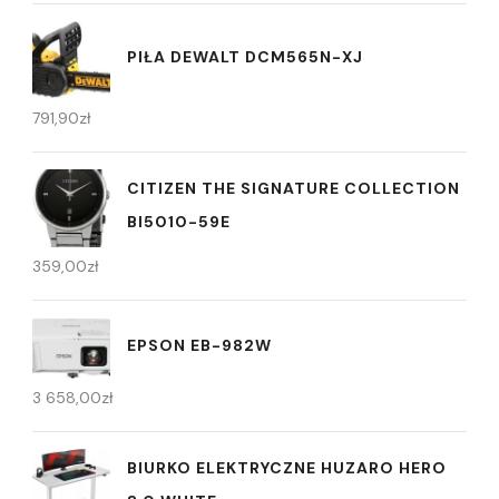
PIŁA DEWALT DCM565N-XJ
791,90
zł
CITIZEN THE SIGNATURE COLLECTION
BI5010-59E
359,00
zł
EPSON EB-982W
3 658,00
zł
BIURKO ELEKTRYCZNE HUZARO HERO