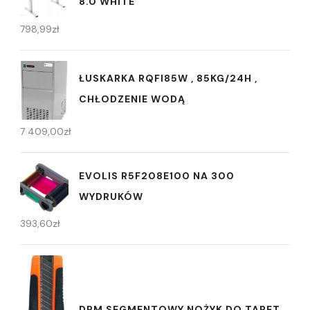
8.0 WHITE
798,99
zł
ŁUSKARKA RQFI85W , 85KG/24H ,
CHŁODZENIE WODĄ
7 409,00
zł
EVOLIS R5F208E100 NA 300
WYDRUKÓW
393,60
zł
DPM SEGMENTOWY NOŻYK DO TAPET