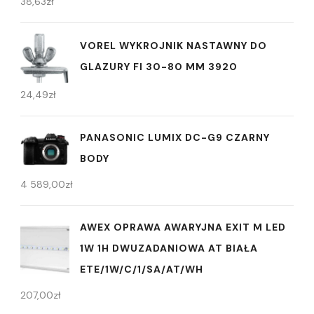
38,63
zł
VOREL WYKROJNIK NASTAWNY DO
GLAZURY FI 30-80 MM 3920
24,49
zł
PANASONIC LUMIX DC-G9 CZARNY
BODY
4 589,00
zł
AWEX OPRAWA AWARYJNA EXIT M LED
1W 1H DWUZADANIOWA AT BIAŁA
ETE/1W/C/1/SA/AT/WH
207,00
zł