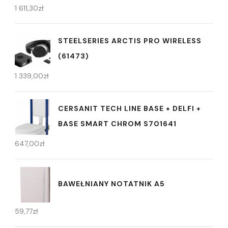
1 611,30
zł
STEELSERIES ARCTIS PRO WIRELESS
(61473)
1 339,00
zł
CERSANIT TECH LINE BASE + DELFI +
BASE SMART CHROM S701641
647,00
zł
BAWEŁNIANY NOTATNIK A5
59,77
zł