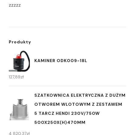
zzzzz
Produkty
KAMINER ODK009-18L
127,89
zł
SZATKOWNICA ELEKTRYCZNA Z DUŻYM
OTWOREM WLOTOWYM Z ZESTAWEM
5 TARCZ HENDI 230V/750W
500X250X(H)470MM
4 820,37
zł