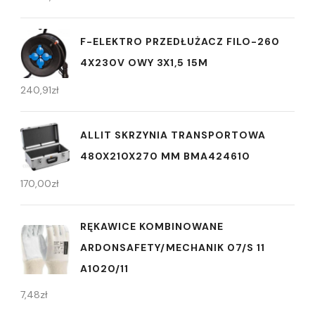
F-ELEKTRO PRZEDŁUŻACZ FILO-260
4X230V OWY 3X1,5 15M
240,91
zł
ALLIT SKRZYNIA TRANSPORTOWA
480X210X270 MM BMA424610
170,00
zł
RĘKAWICE KOMBINOWANE
ARDONSAFETY/MECHANIK 07/S 11
A1020/11
7,48
zł