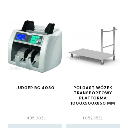
LUDGER BC 4030
POLGAST WÓZEK
TRANSPORTOWY
PLATFORMA
1000X500X850 MM
1 495,00
ZŁ
1 652,35
ZŁ