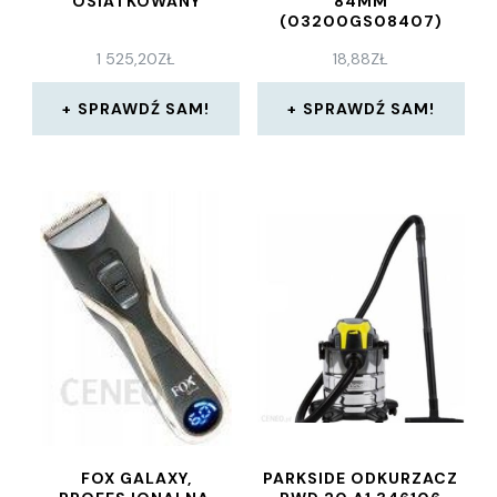
OSIATKOWANY
84MM
(03200GS08407)
1 525,20
ZŁ
18,88
ZŁ
SPRAWDŹ SAM!
SPRAWDŹ SAM!
FOX GALAXY,
PARKSIDE ODKURZACZ