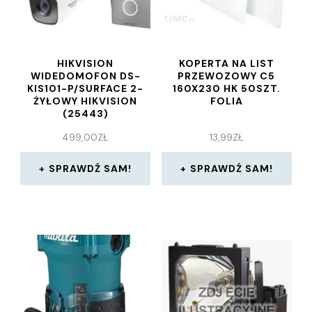
HIKVISION
KOPERTA NA LIST
WIDEDOMOFON DS-
PRZEWOZOWY C5
KIS101-P/SURFACE 2-
160X230 HK 50SZT.
ŻYŁOWY HIKVISION
FOLIA
(25443)
499,00
ZŁ
13,99
ZŁ
SPRAWDŹ SAM!
SPRAWDŹ SAM!