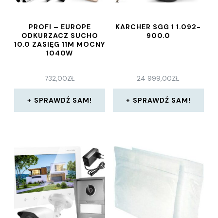
PROFI – EUROPE
KARCHER SGG 1 1.092-
ODKURZACZ SUCHO
900.0
10.0 ZASIĘG 11M MOCNY
1040W
732,00
ZŁ
24 999,00
ZŁ
SPRAWDŹ SAM!
SPRAWDŹ SAM!