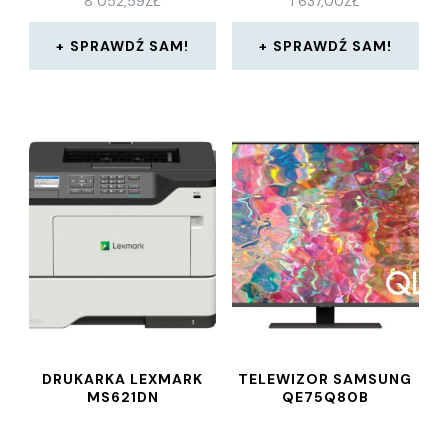
8 052,59
ZŁ
1 637,00
ZŁ
SPRAWDŹ SAM!
SPRAWDŹ SAM!
DRUKARKA LEXMARK
TELEWIZOR SAMSUNG
MS621DN
QE75Q80B