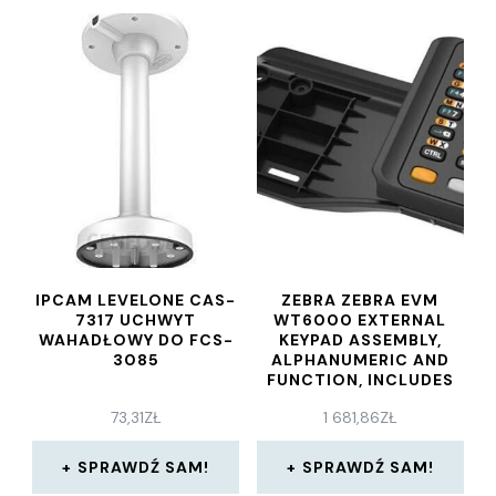
IPCAM LEVELONE CAS-
ZEBRA ZEBRA EVM
7317 UCHWYT
WT6000 EXTERNAL
WAHADŁOWY DO FCS-
KEYPAD ASSEMBLY,
3085
ALPHANUMERIC AND
FUNCTION, INCLUDES
MOUNTING CLEAT
73,31
ZŁ
1 681,86
ZŁ
SPRAWDŹ SAM!
SPRAWDŹ SAM!