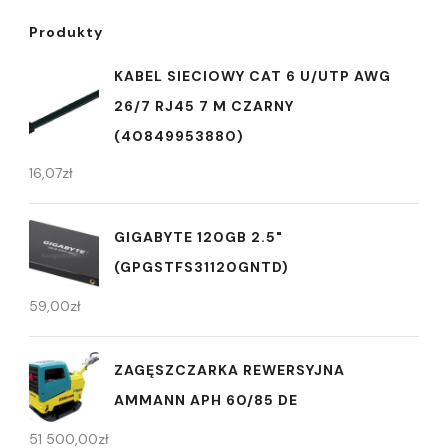
Produkty
KABEL SIECIOWY CAT 6 U/UTP AWG
26/7 RJ45 7 M CZARNY
(40849953880)
16,07
zł
GIGABYTE 120GB 2.5"
(GPGSTFS31120GNTD)
59,00
zł
ZAGĘSZCZARKA REWERSYJNA
AMMANN APH 60/85 DE
51 500,00
zł