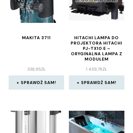
MAKITA 3711
HITACHI LAMPA DO
PROJEKTORA HITACHI
PJ-TX10 E –
ORYGINALNA LAMPA Z
MODUŁEM
338,95
ZŁ
1 459,78
ZŁ
SPRAWDŹ SAM!
SPRAWDŹ SAM!