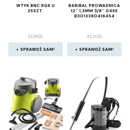
WTYK BNC RG6 U
BARIBAL PROWADNICA
25SZT.
12″ 1,3MM 3/8″ 045E
B3013380416454
23,99
ZŁ
42,20
ZŁ
SPRAWDŹ SAM!
SPRAWDŹ SAM!