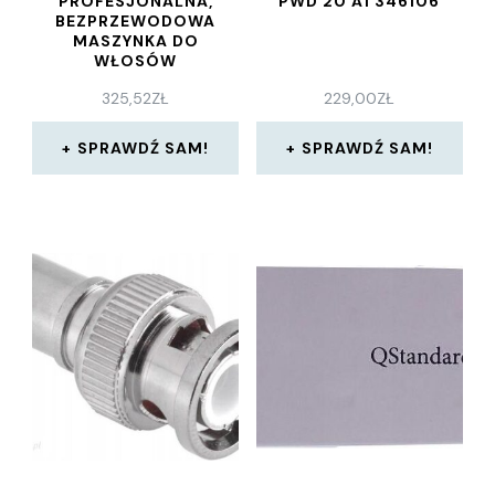
PROFESJONALNA,
PWD 20 A1 346106
BEZPRZEWODOWA
MASZYNKA DO
WŁOSÓW
325,52
ZŁ
229,00
ZŁ
SPRAWDŹ SAM!
SPRAWDŹ SAM!