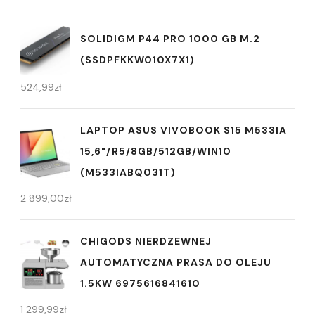
SOLIDIGM P44 PRO 1000 GB M.2
(SSDPFKKW010X7X1)
524,99
zł
LAPTOP ASUS VIVOBOOK S15 M533IA
15,6"/R5/8GB/512GB/WIN10
(M533IABQ031T)
2 899,00
zł
CHIGODS NIERDZEWNEJ
AUTOMATYCZNA PRASA DO OLEJU
1.5KW 6975616841610
1 299,99
zł