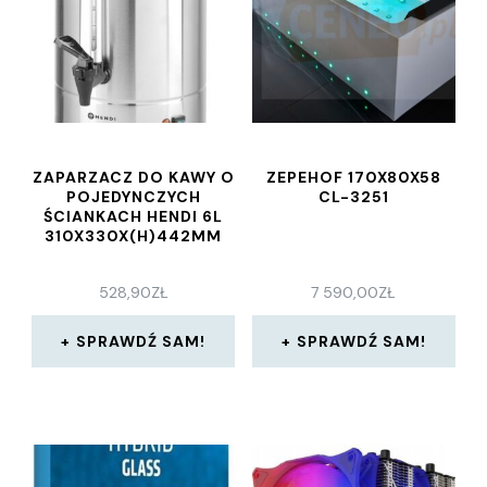
ZAPARZACZ DO KAWY O
ZEPEHOF 170X80X58
POJEDYNCZYCH
CL-3251
ŚCIANKACH HENDI 6L
310X330X(H)442MM
528,90
ZŁ
7 590,00
ZŁ
SPRAWDŹ SAM!
SPRAWDŹ SAM!