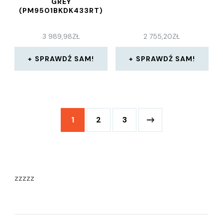
GREY
(PM9501BKDK433RT)
3 989,98
ZŁ
2 755,20
ZŁ
SPRAWDŹ SAM!
SPRAWDŹ SAM!
1
2
3
zzzzz