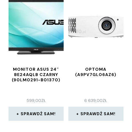
MONITOR ASUS 24″
OPTOMA
BE24AQLB CZARNY
(A9PV7GL06AZ6)
(90LM0291-B01370)
599,00
ZŁ
6 639,00
ZŁ
SPRAWDŹ SAM!
SPRAWDŹ SAM!