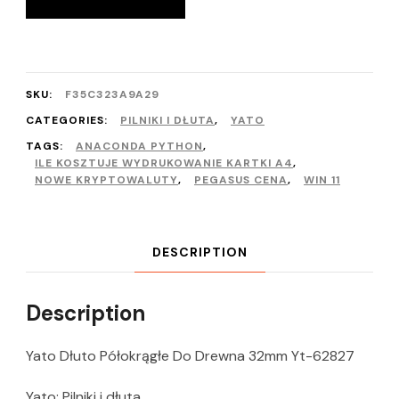
SKU:
F35C323A9A29
CATEGORIES:
PILNIKI I DŁUTA
,
YATO
TAGS:
ANACONDA PYTHON
,
ILE KOSZTUJE WYDRUKOWANIE KARTKI A4
,
NOWE KRYPTOWALUTY
,
PEGASUS CENA
,
WIN 11
DESCRIPTION
Description
Yato Dłuto Półokrągłe Do Drewna 32mm Yt-62827
Yato: Pilniki i dłuta