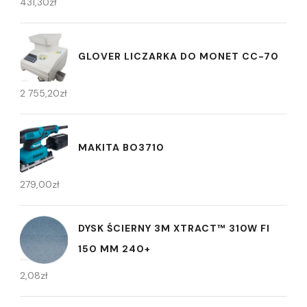
431,30
zł
GLOVER LICZARKA DO MONET CC-70
2 755,20
zł
MAKITA BO3710
279,00
zł
DYSK ŚCIERNY 3M XTRACT™ 310W FI
150 MM 240+
2,08
zł