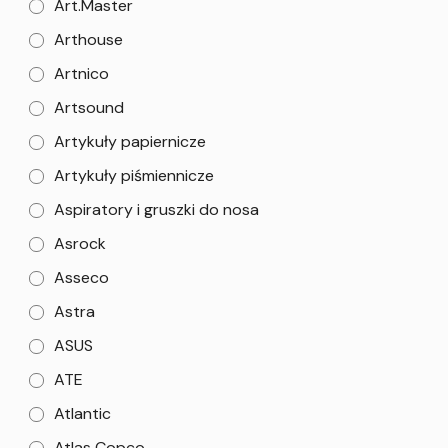
Art.Master
Arthouse
Artnico
Artsound
Artykuły papiernicze
Artykuły piśmiennicze
Aspiratory i gruszki do nosa
Asrock
Asseco
Astra
ASUS
ATE
Atlantic
Atlas Copco