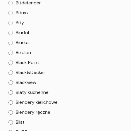
Bitdefender
Bituxx
Bity
Biurfol
Biurka
Bixolon
Black Point
Black&Decker
Blackview
Blaty kuchenne
Blendery kielichowe
Blendery ręczne
Blist