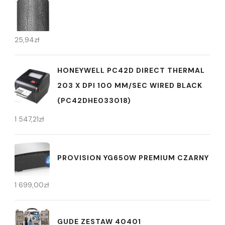
25,94
zł
HONEYWELL PC42D DIRECT THERMAL
203 X DPI 100 MM/SEC WIRED BLACK
(PC42DHE033018)
1 547,21
zł
PROVISION YG650W PREMIUM CZARNY
1 699,00
zł
GUDE ZESTAW 40401