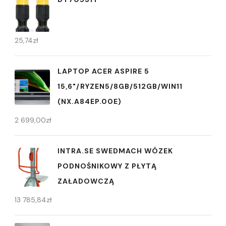
25,74
zł
LAPTOP ACER ASPIRE 5
15,6"/RYZEN5/8GB/512GB/WIN11
(NX.A84EP.00E)
2 699,00
zł
INTRA.SE SWEDMACH WÓZEK
PODNOŚNIKOWY Z PŁYTĄ
ZAŁADOWCZĄ
13 785,84
zł