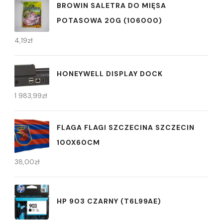
BROWIN SALETRA DO MIĘSA
POTASOWA 20G (106000)
4,19
zł
HONEYWELL DISPLAY DOCK
1 983,99
zł
FLAGA FLAGI SZCZECINA SZCZECIN
100X60CM
38,00
zł
HP 903 CZARNY (T6L99AE)