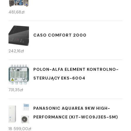
481,68
zł
CASO COMFORT 2000
242,16
zł
POLON-ALFA ELEMENT KONTROLNO-
STERUJĄCY EKS-6004
731,35
zł
PANASONIC AQUAREA 9KW HIGH-
PERFORMANCE (KIT-WC09J3E5-SM)
18 599,00
zł