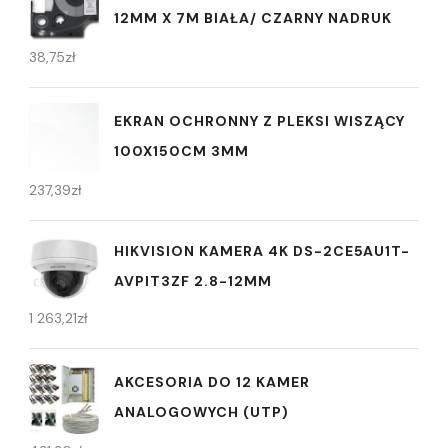
12MM X 7M BIAŁA/ CZARNY NADRUK
38,75
zł
EKRAN OCHRONNY Z PLEKSI WISZĄCY
100X150CM 3MM
237,39
zł
HIKVISION KAMERA 4K DS-2CE5AU1T-
AVPIT3ZF 2.8-12MM
1 263,21
zł
AKCESORIA DO 12 KAMER
ANALOGOWYCH (UTP)