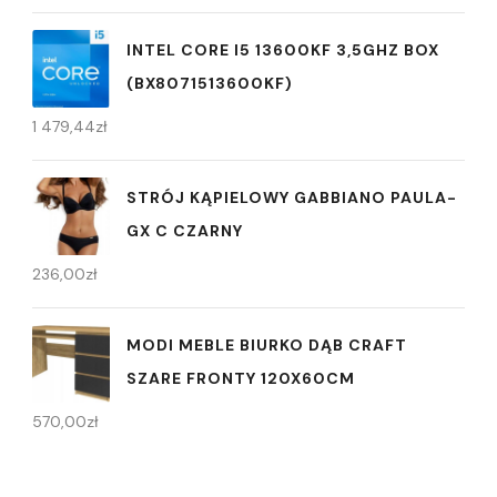
INTEL CORE I5 13600KF 3,5GHZ BOX
(BX8071513600KF)
1 479,44
zł
STRÓJ KĄPIELOWY GABBIANO PAULA-
GX C CZARNY
236,00
zł
MODI MEBLE BIURKO DĄB CRAFT
SZARE FRONTY 120X60CM
570,00
zł