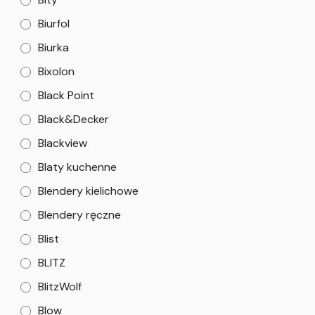
Biurfol
Biurka
Bixolon
Black Point
Black&Decker
Blackview
Blaty kuchenne
Blendery kielichowe
Blendery ręczne
Blist
BLITZ
BlitzWolf
Blow