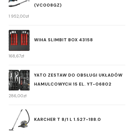
(VC008GZ)
1 952,00
zł
WIHA SLIMBIT BOX 43158
168,67
zł
YATO ZESTAW DO OBSŁUGI UKŁADÓW
HAMULCOWYCH 15 EL. YT-06802
286,00
zł
KARCHER T 8/1 L 1.527-188.0