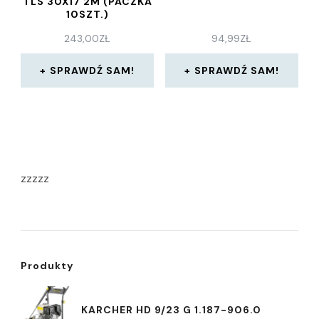
TLS 30X17 2M (PACZKA
10SZT.)
243,00
ZŁ
94,99
ZŁ
SPRAWDŹ SAM!
SPRAWDŹ SAM!
zzzzz
Produkty
KARCHER HD 9/23 G 1.187-906.0