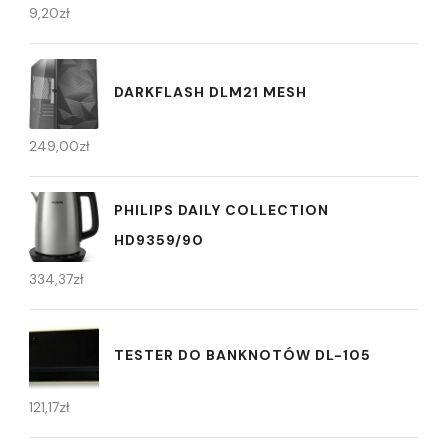
9,20
zł
DARKFLASH DLM21 MESH
249,00
zł
PHILIPS DAILY COLLECTION
HD9359/90
334,37
zł
TESTER DO BANKNOTÓW DL-105
121,17
zł