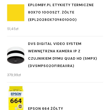
EPLOMBY.PL ETYKIETY TERMICZNE
80X70 1000SZT. ŻÓŁTE
(EPL20280X70Y401000)
51,45
zł
DVS DIGITAL VIDEO SYSTEM
WEWNĘTRZNA KAMERA IP Z
CZUJNIKIEM DYMU QUAD HD (5MPX)
(DVSMP5020FIREAIIRA)
379,99
zł
EPSON 664 ŻÓŁTY