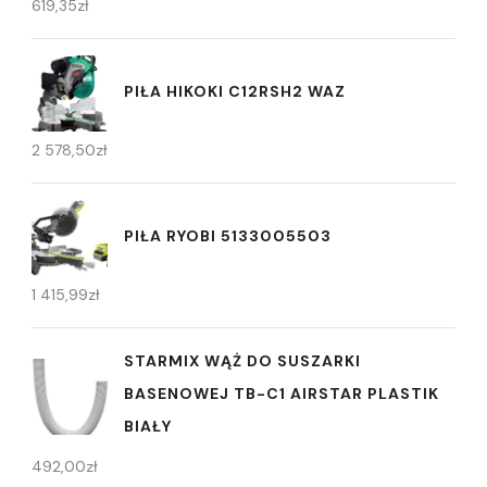
619,35
zł
PIŁA HIKOKI C12RSH2 WAZ
2 578,50
zł
PIŁA RYOBI 5133005503
1 415,99
zł
STARMIX WĄŻ DO SUSZARKI
BASENOWEJ TB-C1 AIRSTAR PLASTIK
BIAŁY
492,00
zł