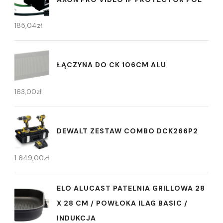
185,04
zł
ŁĄCZYNA DO CK 106CM ALU
163,00
zł
DEWALT ZESTAW COMBO DCK266P2
1 649,00
zł
ELO ALUCAST PATELNIA GRILLOWA 28
X 28 CM / POWŁOKA ILAG BASIC /
INDUKCJA