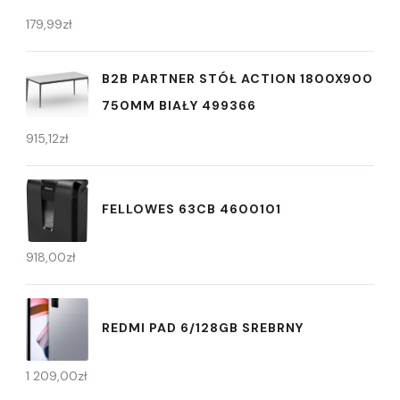
179,99
zł
B2B PARTNER STÓŁ ACTION 1800X900
750MM BIAŁY 499366
915,12
zł
FELLOWES 63CB 4600101
918,00
zł
REDMI PAD 6/128GB SREBRNY
1 209,00
zł