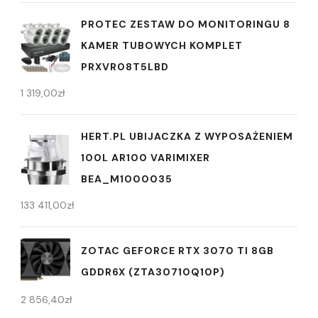
PROTEC ZESTAW DO MONITORINGU 8
KAMER TUBOWYCH KOMPLET
PRXVR08T5LBD
1 319,00
zł
HERT.PL UBIJACZKA Z WYPOSAŻENIEM
100L AR100 VARIMIXER
BEA_M1000035
133 411,00
zł
ZOTAC GEFORCE RTX 3070 TI 8GB
GDDR6X (ZTA30710Q10P)
2 856,40
zł