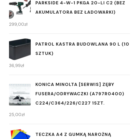
PARKSIDE 4-W-1 PKGA 20-LI C2 (BEZ
AKUMULATORA BEZ ŁADOWARKI)
299,00
zł
PATROL KASTRA BUDOWLANA 90 L (10
SZTUK)
36,99
zł
KONICA MINOLTA [SERWIS] ZĘBY
FUSERA/ODRYWACZKI (A797R0400)
C224/C364/226/C227 1SZT.
25,00
zł
TECZKA A4 Z GUMKĄ NAROŻNĄ