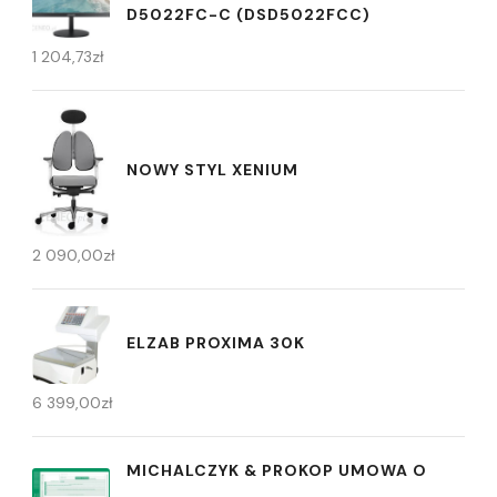
D5022FC-C (DSD5022FCC)
1 204,73
zł
NOWY STYL XENIUM
2 090,00
zł
ELZAB PROXIMA 30K
6 399,00
zł
MICHALCZYK & PROKOP UMOWA O