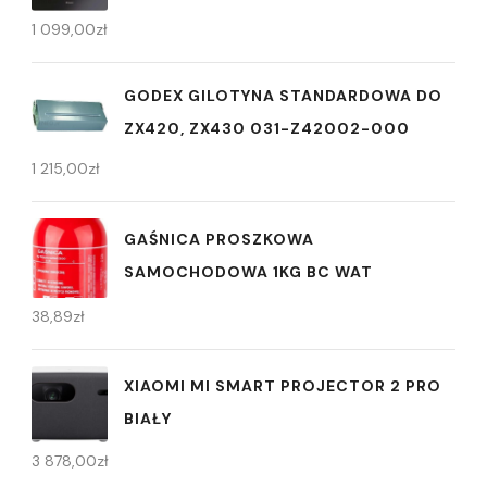
1 099,00
zł
GODEX GILOTYNA STANDARDOWA DO
ZX420, ZX430 031-Z42002-000
1 215,00
zł
GAŚNICA PROSZKOWA
SAMOCHODOWA 1KG BC WAT
38,89
zł
XIAOMI MI SMART PROJECTOR 2 PRO
BIAŁY
3 878,00
zł