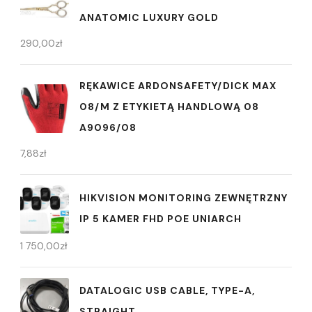
ANATOMIC LUXURY GOLD
290,00
zł
RĘKAWICE ARDONSAFETY/DICK MAX
08/M Z ETYKIETĄ HANDLOWĄ 08
A9096/08
7,88
zł
HIKVISION MONITORING ZEWNĘTRZNY
IP 5 KAMER FHD POE UNIARCH
1 750,00
zł
DATALOGIC USB CABLE, TYPE-A,
STRAIGHT