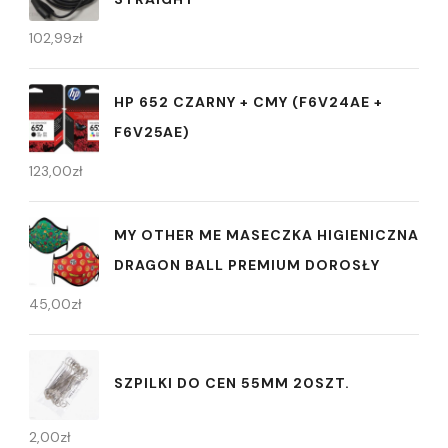
102,99
zł
HP 652 CZARNY + CMY (F6V24AE +
F6V25AE)
123,00
zł
MY OTHER ME MASECZKA HIGIENICZNA
DRAGON BALL PREMIUM DOROSŁY
45,00
zł
SZPILKI DO CEN 55MM 20SZT.
2,00
zł