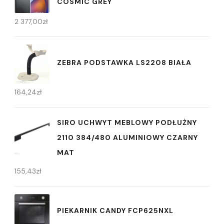
COSMIC GREY
2 377,00
zł
ZEBRA PODSTAWKA LS2208 BIAŁA
164,24
zł
SIRO UCHWYT MEBLOWY PODŁUŻNY
2110 384/480 ALUMINIOWY CZARNY
MAT
155,43
zł
PIEKARNIK CANDY FCP625NXL