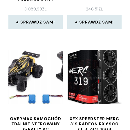
BEZPRZEWODOWY
3 089,99
ZŁ
246,51
ZŁ
(ZD4A04330EW02EZ)
SPRAWDŹ SAM!
SPRAWDŹ SAM!
OVERMAX SAMOCHÓD
XFX SPEEDSTER MERC
ZDALNIE STEROWANY
319 RADEON RX 6900
X-RALLY RC
XT BLACK 16GB