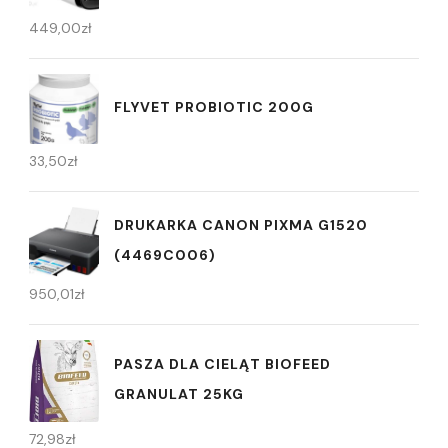
449,00
zł
FLYVET PROBIOTIC 200G
33,50
zł
DRUKARKA CANON PIXMA G1520
(4469C006)
950,01
zł
PASZA DLA CIELĄT BIOFEED
GRANULAT 25KG
72,98
zł