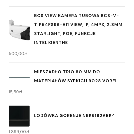
BCS VIEW KAMERA TUBOWA BCS-V-
TIP54FSR6-AI1 VIEW, IP, 4MPX, 2.8MM,
STARLIGHT, POE, FUNKCJE
INTELIGENTNE
500,00
zł
MIESZADŁO TRIO 80 MM DO
MATERIAŁÓW SYPKICH 9028 VOREL
15,59
zł
LODÓWKA GORENJE NRK6192ABK4
1 899,00
zł