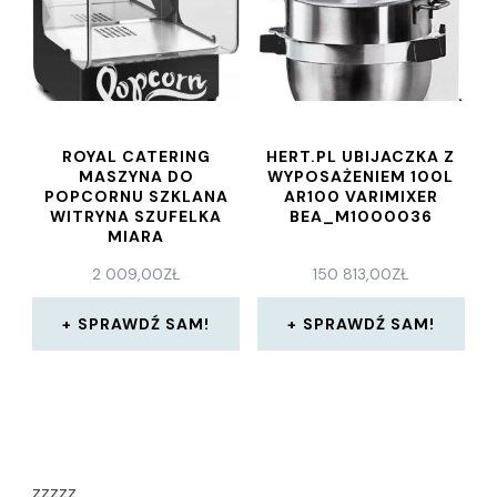
ROYAL CATERING
HERT.PL UBIJACZKA Z
MASZYNA DO
WYPOSAŻENIEM 100L
POPCORNU SZKLANA
AR100 VARIMIXER
WITRYNA SZUFELKA
BEA_M1000036
MIARA
2 009,00
ZŁ
150 813,00
ZŁ
SPRAWDŹ SAM!
SPRAWDŹ SAM!
zzzzz