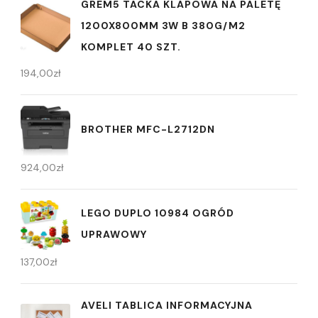
GREM5 TACKA KLAPOWA NA PALETĘ
1200X800MM 3W B 380G/M2
KOMPLET 40 SZT.
194,00
zł
BROTHER MFC-L2712DN
924,00
zł
LEGO DUPLO 10984 OGRÓD
UPRAWOWY
137,00
zł
AVELI TABLICA INFORMACYJNA