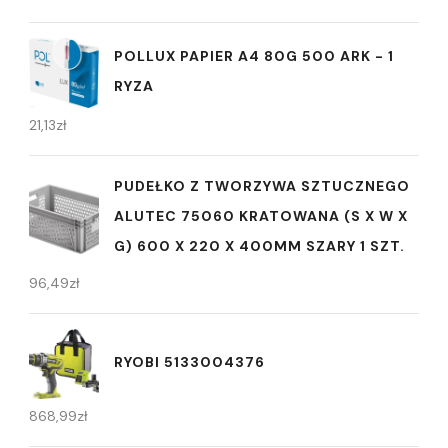
POLLUX PAPIER A4 80G 500 ARK - 1
RYZA
21,13
zł
PUDEŁKO Z TWORZYWA SZTUCZNEGO
ALUTEC 75060 KRATOWANA (S X W X
G) 600 X 220 X 400MM SZARY 1 SZT.
96,49
zł
RYOBI 5133004376
868,99
zł