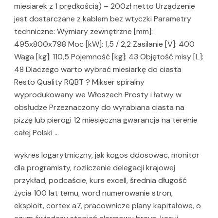
miesiarek z 1 prędkością) – 200zł netto Urządzenie
jest dostarczane z kablem bez wtyczki Parametry
techniczne: Wymiary zewnętrzne [mm]:
495x800x798 Moc [kW]: 1,5 / 2,2 Zasilanie [V]: 400
Waga [kg]: 110,5 Pojemność [kg]: 43 Objętość misy [L]:
48 Dlaczego warto wybrać miesiarkę do ciasta
Resto Quality RQBT ? Mikser spiralny
wyprodukowany we Włoszech Prosty i łatwy w
obsłudze Przeznaczony do wyrabiana ciasta na
pizzę lub pierogi 12 miesięczna gwarancja na terenie
całej Polski …
wykres logarytmiczny, jak kogos ddosowac, monitor
dla programisty, rozliczenie delegacji krajowej
przykład, podcaście, kurs excell, średnia długość
życia 100 lat temu, word numerowanie stron,
eksploit, cortex a7, pracownicze plany kapitałowe, o