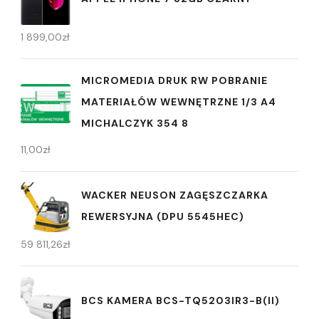
1 899,00
zł
MICROMEDIA DRUK RW POBRANIE
MATERIAŁÓW WEWNĘTRZNE 1/3 A4
MICHALCZYK 354 8
11,00
zł
WACKER NEUSON ZAGĘSZCZARKA
REWERSYJNA (DPU 5545HEC)
59 811,26
zł
BCS KAMERA BCS-TQ5203IR3-B(II)