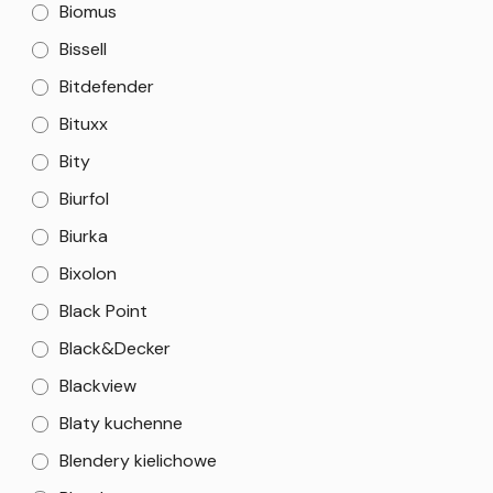
Biomus
Bissell
Bitdefender
Bituxx
Bity
Biurfol
Biurka
Bixolon
Black Point
Black&Decker
Blackview
Blaty kuchenne
Blendery kielichowe