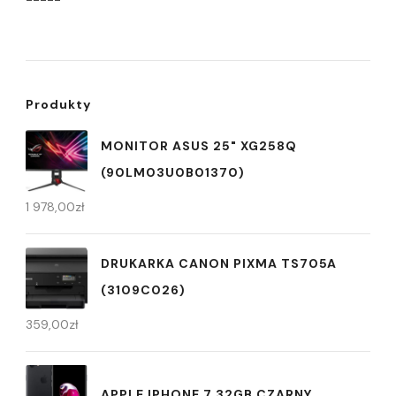
Produkty
MONITOR ASUS 25" XG258Q
(90LM03U0B01370)
1 978,00
zł
DRUKARKA CANON PIXMA TS705A
(3109C026)
359,00
zł
APPLE IPHONE 7 32GB CZARNY