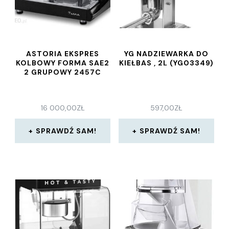
ASTORIA EKSPRES
YG NADZIEWARKA DO
KOLBOWY FORMA SAE2
KIEŁBAS , 2L (YG03349)
2 GRUPOWY 2457C
16 000,00
ZŁ
597,00
ZŁ
SPRAWDŹ SAM!
SPRAWDŹ SAM!