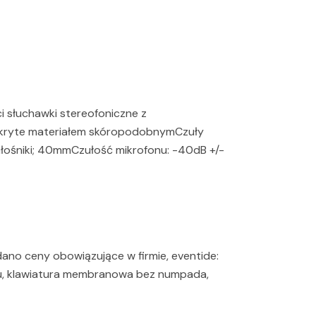
i słuchawki stereofoniczne z
okryte materiałem skóropodobnymCzuły
Głośniki; 40mmCzułość mikrofonu: -40dB +/-
ano ceny obowiązujące w firmie, eventide:
asu, klawiatura membranowa bez numpada,