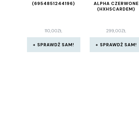
(6954851244196)
ALPHA CZERWONE
(HXHSCARDEM)
110,00
ZŁ
299,00
ZŁ
SPRAWDŹ SAM!
SPRAWDŹ SAM!