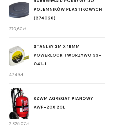
RUBBERMAID POKRYWY DO
POJEMNIKÓW PLASTIKOWYCH
(274026)
270,60
zł
STANLEY 3M X 19MM
POWERLOCK TWORZYWO 33-
041-1
47,49
zł
KZWM AGREGAT PIANOWY
AWP-20X 20L
2 325,07
zł