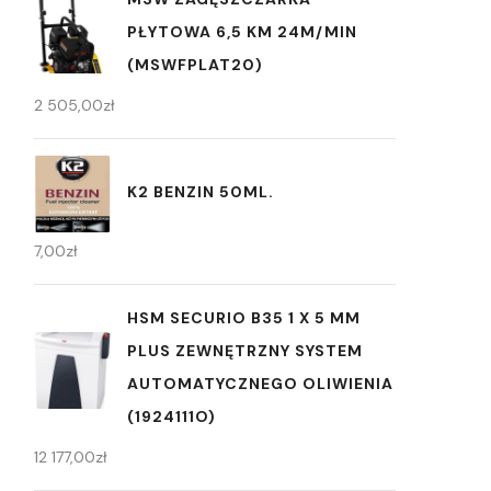
PŁYTOWA 6,5 KM 24M/MIN
(MSWFPLAT20)
2 505,00
zł
K2 BENZIN 50ML.
7,00
zł
HSM SECURIO B35 1 X 5 MM
PLUS ZEWNĘTRZNY SYSTEM
AUTOMATYCZNEGO OLIWIENIA
(1924111O)
12 177,00
zł