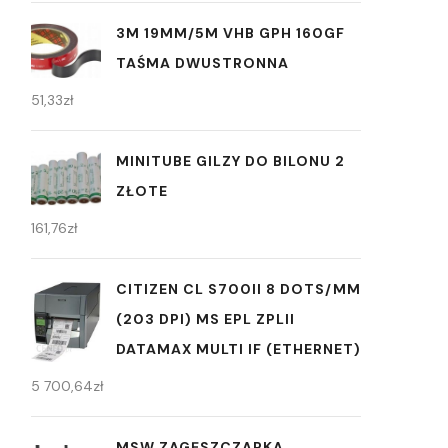
3M 19MM/5M VHB GPH 160GF
TAŚMA DWUSTRONNA
51,33
zł
MINITUBE GILZY DO BILONU 2
ZŁOTE
161,76
zł
CITIZEN CL S700II 8 DOTS/MM
(203 DPI) MS EPL ZPLII
DATAMAX MULTI IF (ETHERNET)
5 700,64
zł
MSW ZAGĘSZCZARKA