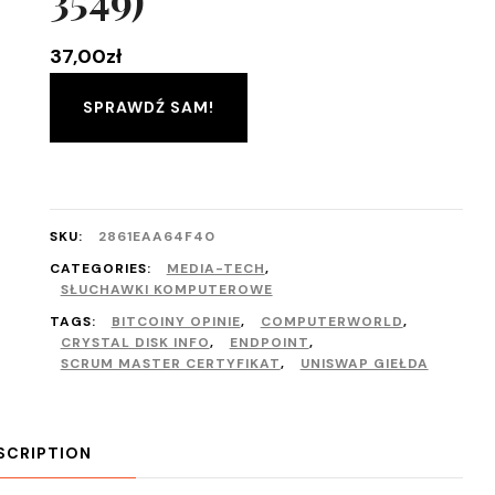
37,00
zł
SPRAWDŹ SAM!
SKU:
2861EAA64F40
CATEGORIES:
MEDIA-TECH
,
SŁUCHAWKI KOMPUTEROWE
TAGS:
BITCOINY OPINIE
,
COMPUTERWORLD
,
CRYSTAL DISK INFO
,
ENDPOINT
,
SCRUM MASTER CERTYFIKAT
,
UNISWAP GIEŁDA
SCRIPTION