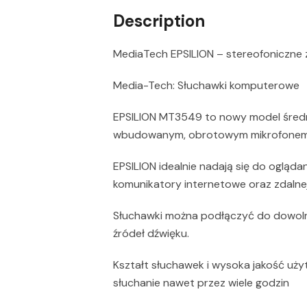
Description
MediaTech EPSILION – stereofoniczne
Media-Tech: Słuchawki komputerowe
EPSILION MT3549 to nowy model średni
wbudowanym, obrotowym mikrofonem
EPSILION idealnie nadają się do oglądan
komunikatory internetowe oraz zdalnej
Słuchawki można podłączyć do dowoln
źródeł dźwięku.
Kształt słuchawek i wysoka jakość uż
słuchanie nawet przez wiele godzin