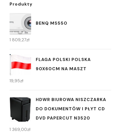
Produkty
BENQ MS550
1 809,27
zł
FLAGA POLSKI POLSKA
90X60CM NA MASZT
19,95
zł
HDWR BIUROWA NISZCZARKA
DO DOKUMENTÓW I PŁYT CD
DVD PAPERCUT N3520
1 369,00
zł