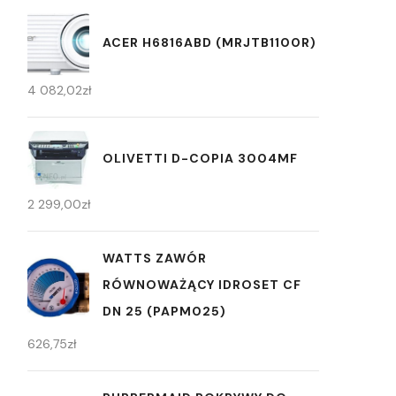
ACER H6816ABD (MRJTB1100R)
4 082,02
zł
OLIVETTI D-COPIA 3004MF
2 299,00
zł
WATTS ZAWÓR
RÓWNOWAŻĄCY IDROSET CF
DN 25 (PAPM025)
626,75
zł