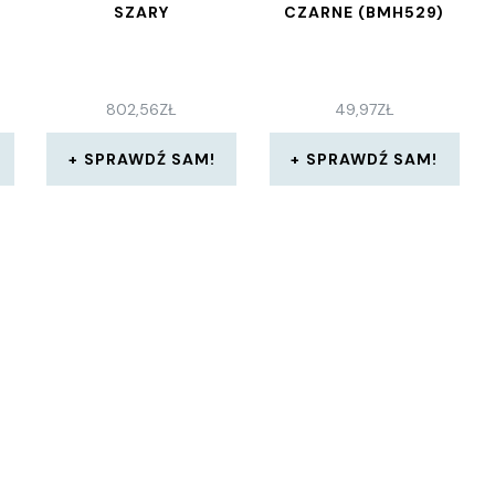
SZARY
CZARNE (BMH529)
802,56
ZŁ
49,97
ZŁ
SPRAWDŹ SAM!
SPRAWDŹ SAM!