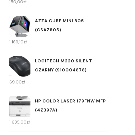
150,00
zł
AZZA CUBE MINI 805
(CSAZ805)
1 169,10
zł
LOGITECH M220 SILENT
CZARNY (910004878)
69,00
zł
HP COLOR LASER 179FNW MFP
(4ZB97A)
1 639,00
zł