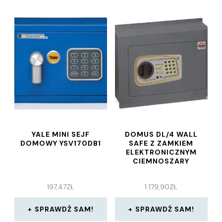
YALE MINI SEJF
DOMUS DL/4 WALL
DOMOWY YSV170DB1
SAFE Z ZAMKIEM
ELEKTRONICZNYM
CIEMNOSZARY
197,47
ZŁ
1 179,90
ZŁ
SPRAWDŹ SAM!
SPRAWDŹ SAM!