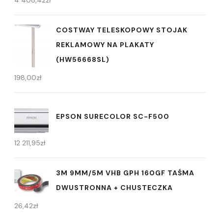
4 408,42
zł
COSTWAY TELESKOPOWY STOJAK
REKLAMOWY NA PLAKATY
(HW56668SL)
198,00
zł
EPSON SURECOLOR SC-F500
12 211,95
zł
3M 9MM/5M VHB GPH 160GF TAŚMA
DWUSTRONNA + CHUSTECZKA
26,42
zł