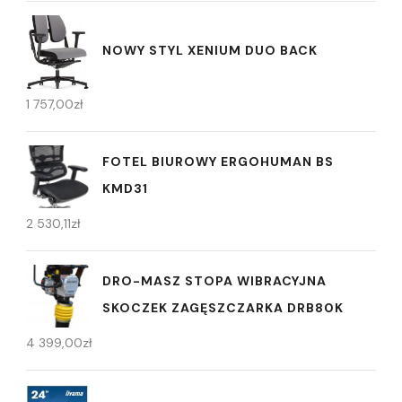
NOWY STYL XENIUM DUO BACK
1 757,00
zł
FOTEL BIUROWY ERGOHUMAN BS
KMD31
2 530,11
zł
DRO-MASZ STOPA WIBRACYJNA
SKOCZEK ZAGĘSZCZARKA DRB80K
4 399,00
zł