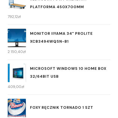
PLATFORMA 450X700MM
792,12
zł
MONITOR IIYAMA 34" PROLITE
XCB3494WQSN-B1
2 150,40
zł
MICROSOFT WINDOWS 10 HOME BOX
32/64BIT USB
409,00
zł
FOXY RĘCZNIK TORNADO 1 SZT