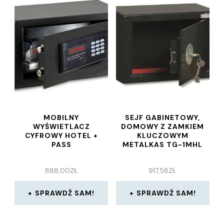
MOBILNY
SEJF GABINETOWY,
WYŚWIETLACZ
DOMOWY Z ZAMKIEM
CYFROWY HOTEL +
KLUCZOWYM
PASS
METALKAS TG-1MHL
888,00
ZŁ
917,58
ZŁ
SPRAWDŹ SAM!
SPRAWDŹ SAM!