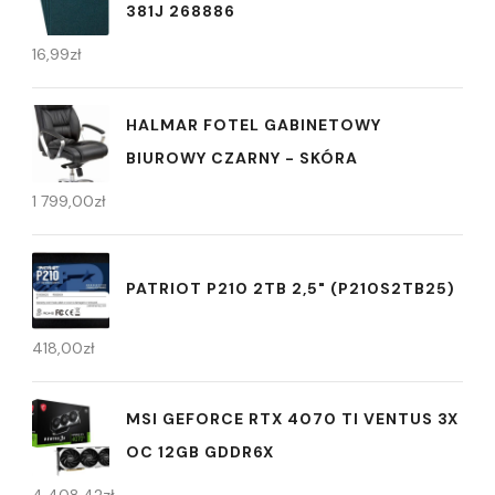
381J 268886
16,99
zł
HALMAR FOTEL GABINETOWY
BIUROWY CZARNY - SKÓRA
1 799,00
zł
PATRIOT P210 2TB 2,5" (P210S2TB25)
418,00
zł
MSI GEFORCE RTX 4070 TI VENTUS 3X
OC 12GB GDDR6X