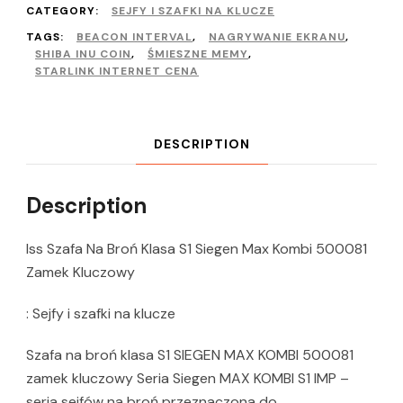
CATEGORY:
SEJFY I SZAFKI NA KLUCZE
TAGS:
BEACON INTERVAL
,
NAGRYWANIE EKRANU
,
SHIBA INU COIN
,
ŚMIESZNE MEMY
,
STARLINK INTERNET CENA
DESCRIPTION
Description
Iss Szafa Na Broń Klasa S1 Siegen Max Kombi 500081
Zamek Kluczowy
: Sejfy i szafki na klucze
Szafa na broń klasa S1 SIEGEN MAX KOMBI 500081
zamek kluczowy Seria Siegen MAX KOMBI S1 IMP –
seria sejfów na broń przeznaczona do