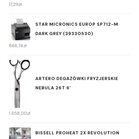
17,29
zł
STAR MICRONICS EUROP SP712-M
DARK GREY (39330530)
866,74
zł
ARTERO DEGAŻÓWKI FRYZJERSKIE
NEBULA 26T 6'
1 658,00
zł
BISSELL PROHEAT 2X REVOLUTION