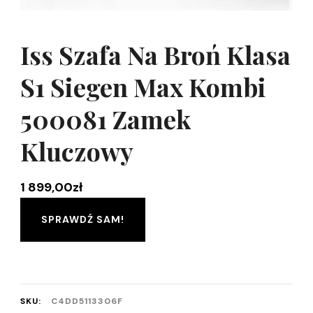
Iss Szafa Na Broń Klasa
S1 Siegen Max Kombi
500081 Zamek
Kluczowy
1 899,00
zł
SPRAWDŹ SAM!
SKU:
C4DD5113306F