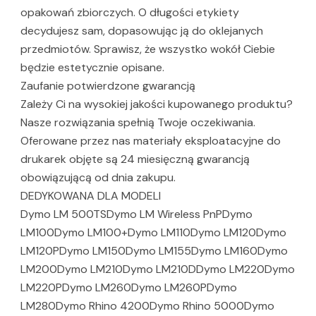
opakowań zbiorczych. O długości etykiety
decydujesz sam, dopasowując ją do oklejanych
przedmiotów. Sprawisz, że wszystko wokół Ciebie
będzie estetycznie opisane.
Zaufanie potwierdzone gwarancją
Zależy Ci na wysokiej jakości kupowanego produktu?
Nasze rozwiązania spełnią Twoje oczekiwania.
Oferowane przez nas materiały eksploatacyjne do
drukarek objęte są 24 miesięczną gwarancją
obowiązującą od dnia zakupu.
DEDYKOWANA DLA MODELI
Dymo LM 500TSDymo LM Wireless PnPDymo
LM100Dymo LM100+Dymo LM110Dymo LM120Dymo
LM120PDymo LM150Dymo LM155Dymo LM160Dymo
LM200Dymo LM210Dymo LM210DDymo LM220Dymo
LM220PDymo LM260Dymo LM260PDymo
LM280Dymo Rhino 4200Dymo Rhino 5000Dymo