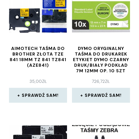
AIMOTECH TAŚMA DO
DYMO ORYGINALNY
BROTHER ZŁOTA TZE
TAŚMA DO DRUKAREK
841 18MM TZ 841 TZ841
ETYKIET DYMO CZARNY
(AZE841)
DRUK/BIAŁY PODKŁAD
7M 12MM OP. 10 SZT
(2093097)
35,00
ZŁ
726,72
ZŁ
SPRAWDŹ SAM!
SPRAWDŹ SAM!