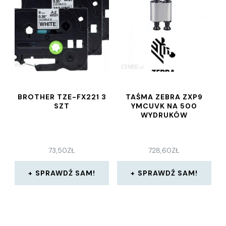
BROTHER TZE-FX221 3
TAŚMA ZEBRA ZXP9
SZT
YMCUVK NA 500
WYDRUKÓW
73,50
ZŁ
728,60
ZŁ
SPRAWDŹ SAM!
SPRAWDŹ SAM!