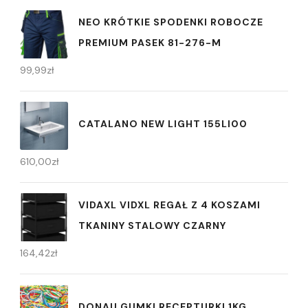
NEO KRÓTKIE SPODENKI ROBOCZE
PREMIUM PASEK 81-276-M
99,99
zł
CATALANO NEW LIGHT 155LI00
610,00
zł
VIDAXL VIDXL REGAŁ Z 4 KOSZAMI
TKANINY STALOWY CZARNY
164,42
zł
DONAU GUMKI RECEPTURKI 1KG