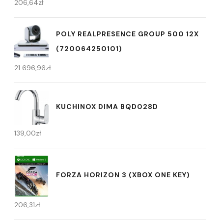
206,64
zł
POLY REALPRESENCE GROUP 500 12X
(720064250101)
21 696,96
zł
KUCHINOX DIMA BQD028D
139,00
zł
FORZA HORIZON 3 (XBOX ONE KEY)
206,31
zł