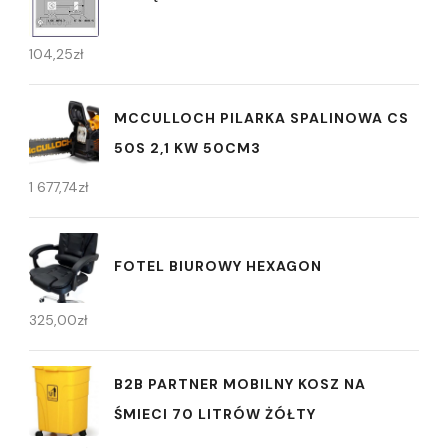
104,25
zł
MCCULLOCH PILARKA SPALINOWA CS
50S 2,1 KW 50CM3
1 677,74
zł
FOTEL BIUROWY HEXAGON
325,00
zł
B2B PARTNER MOBILNY KOSZ NA
ŚMIECI 70 LITRÓW ŻÓŁTY