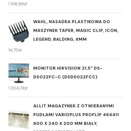
1 108,99
zł
WAHL, NASADKA PLASTIKOWA DO
MASZYNEK TAPER, MAGIC CLIP, ICON,
LEGEND, BALDING, 6MM
14,70
zł
MONITOR HIKVISION 21,5" DS-
D5022FC-C (DSD5022FCC)
1 204,73
zł
ALLIT MAGAZYNEK Z OTWIERANYMI
PUDŁAMI VARIOPLUS PROFLIP 464411
600 X 240 X 200 MM BIAŁY,