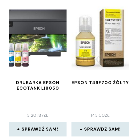
DRUKARKA EPSON
EPSON T49F700 ŻÓŁTY
ECOTANK L18050
3 201,87
ZŁ
143,00
ZŁ
SPRAWDŹ SAM!
SPRAWDŹ SAM!