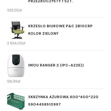
PRZEZROCZYSTY 1 SZT.
532,00
zł
KRZESŁO BIUROWE P&C 2B10CRP
KOLOR ZIELONY
2 834,00
zł
IMOU RANGER 2 (IPC-A22E))
126,99
zł
SKRZYNKA AŻUROWA 600*400*220
5904458510997