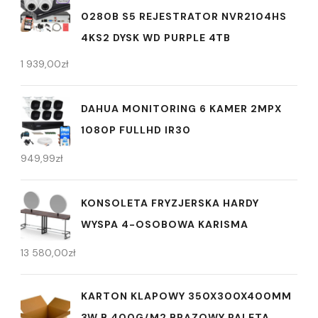
0280B S5 REJESTRATOR NVR2104HS
4KS2 DYSK WD PURPLE 4TB
1 939,00
zł
DAHUA MONITORING 6 KAMER 2MPX
1080P FULLHD IR30
949,99
zł
KONSOLETA FRYZJERSKA HARDY
WYSPA 4-OSOBOWA KARISMA
13 580,00
zł
KARTON KLAPOWY 350X300X400MM
3W B 400G/M2 BRĄZOWY PALETA