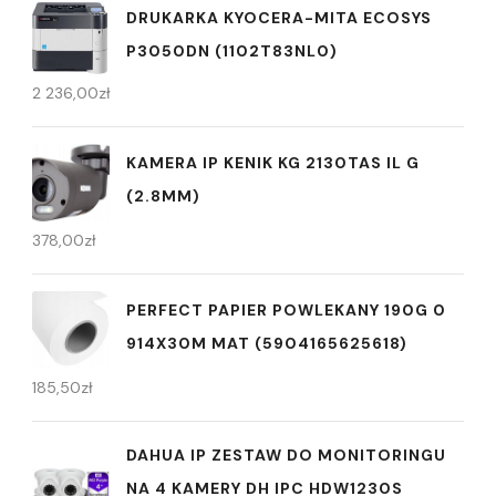
DRUKARKA KYOCERA-MITA ECOSYS
P3050DN (1102T83NL0)
2 236,00
zł
KAMERA IP KENIK KG 2130TAS IL G
(2.8MM)
378,00
zł
PERFECT PAPIER POWLEKANY 190G 0
914X30M MAT (5904165625618)
185,50
zł
DAHUA IP ZESTAW DO MONITORINGU
NA 4 KAMERY DH IPC HDW1230S