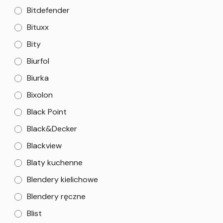
Bitdefender
Bituxx
Bity
Biurfol
Biurka
Bixolon
Black Point
Black&Decker
Blackview
Blaty kuchenne
Blendery kielichowe
Blendery ręczne
Blist