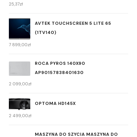
25,37
zł
AVTEK TOUCHSCREEN 5 LITE 65
(1TV140)
7 899,00
zł
ROCA PYROS 140X90
AP90157838401630
2 099,00
zł
OPTOMA HD145X
2 499,00
zł
MASZYNA DO SZYCIA MASZYNA DO