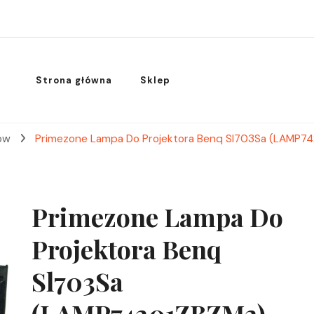
Strona główna
Sklep
rów
Primezone Lampa Do Projektora Benq Sl703Sa (LAMP7
Primezone Lampa Do
Projektora Benq
Sl703Sa
(LAMP74201ZBZM2)