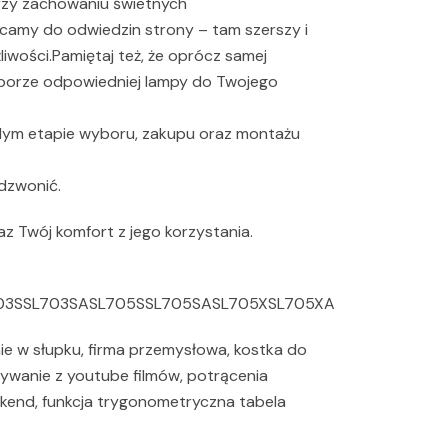
rzy zachowaniu świetnych
amy do odwiedzin strony – tam szerszy i
liwości.Pamiętaj też, że oprócz samej
borze odpowiedniej lampy do Twojego
dym etapie wyboru, zakupu oraz montażu
dzwonić.
 Twój komfort z jego korzystania.
03SSL703SASL705SSL705SASL705XSL705XA
nie w słupku, firma przemysłowa, kostka do
grywanie z youtube filmów, potrącenia
eekend, funkcja trygonometryczna tabela