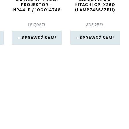
PROJEKTOR –
HITACHI CP-X260
NP44LP / 100014748
(LAMP74653ZB11)
1 517,96
ZŁ
303,25
ZŁ
SPRAWDŹ SAM!
SPRAWDŹ SAM!