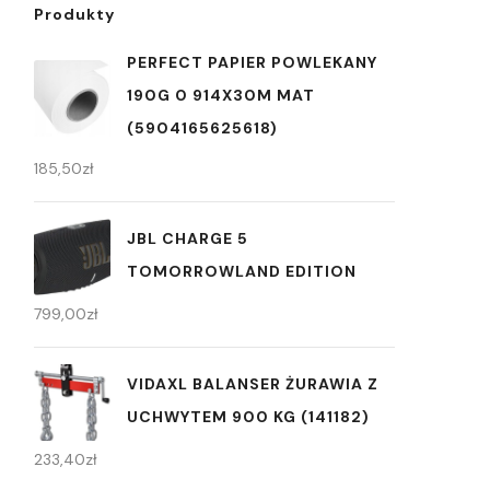
Produkty
PERFECT PAPIER POWLEKANY
190G 0 914X30M MAT
(5904165625618)
185,50
zł
JBL CHARGE 5
TOMORROWLAND EDITION
799,00
zł
VIDAXL BALANSER ŻURAWIA Z
UCHWYTEM 900 KG (141182)
233,40
zł