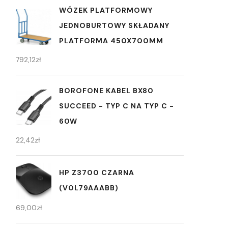
WÓZEK PLATFORMOWY
JEDNOBURTOWY SKŁADANY
PLATFORMA 450X700MM
792,12
zł
BOROFONE KABEL BX80
SUCCEED - TYP C NA TYP C -
60W
22,42
zł
HP Z3700 CZARNA
(V0L79AAABB)
69,00
zł