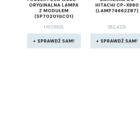
ORYGINALNA LAMPA
HITACHI CP-X980
Z MODUŁEM
(LAMP74662ZB7)
(SP70201GC01)
1 107,58
ZŁ
282,42
ZŁ
SPRAWDŹ SAM!
SPRAWDŹ SAM!