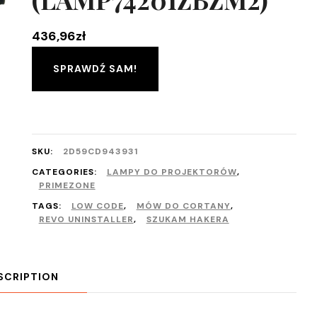
436,96
zł
SPRAWDŹ SAM!
SKU:
2D59CD943931
CATEGORIES:
LAMPY DO PROJEKTORÓW
,
PRIMEZONE
TAGS:
LOW CODE
,
MÓW DO CORTANY
,
REVO UNINSTALLER
,
SZUKAM HAKERA
SCRIPTION