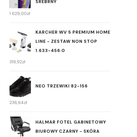
SREBRNY
1 629,00
zł
KARCHER WV 5 PREMIUM HOME
LINE - ZESTAW NON STOP
1.633-456.0
319,92
zł
NEO TRZEWIKI 82-156
236,64
zł
HALMAR FOTEL GABINETOWY
BIUROWY CZARNY - SKÓRA