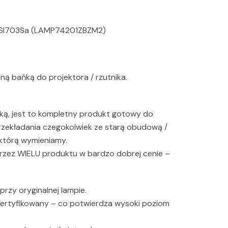
 Sl703Sa (LAMP74201ZBZM2)
ą bańką do projektora / rzutnika.
ką, jest to kompletny produkt gotowy do
 przekładania czegokolwiek ze starą obudową /
 którą wymieniamy.
rzez WIELU produktu w bardzo dobrej cenie –
 przy oryginalnej lampie.
certyfikowany – co potwierdza wysoki poziom