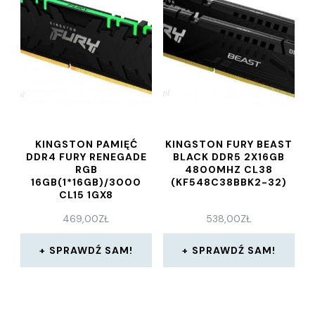
KINGSTON PAMIĘĆ
KINGSTON FURY BEAST
DDR4 FURY RENEGADE
BLACK DDR5 2X16GB
RGB
4800MHZ CL38
16GB(1*16GB)/3000
(KF548C38BBK2-32)
CL15 1GX8
(KF430C15RB1A16)
469,00
ZŁ
538,00
ZŁ
SPRAWDŹ SAM!
SPRAWDŹ SAM!