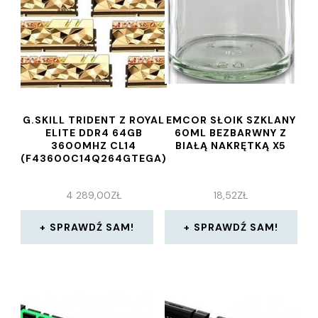
G.SKILL TRIDENT Z ROYAL
EMCOR SŁOIK SZKLANY
ELITE DDR4 64GB
60ML BEZBARWNY Z
3600MHZ CL14
BIAŁĄ NAKRĘTKĄ X5
(F43600C14Q264GTEGA)
4 289,00
ZŁ
18,52
ZŁ
SPRAWDŹ SAM!
SPRAWDŹ SAM!