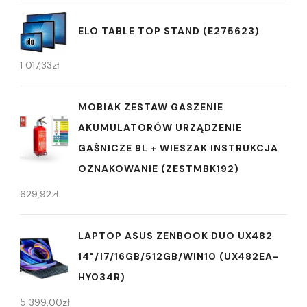
ELO TABLE TOP STAND (E275623)
1 017,33
zł
MOBIAK ZESTAW GASZENIE
AKUMULATORÓW URZĄDZENIE
GAŚNICZE 9L + WIESZAK INSTRUKCJA
OZNAKOWANIE (ZESTMBK192)
629,92
zł
LAPTOP ASUS ZENBOOK DUO UX482
14"/I7/16GB/512GB/WIN10 (UX482EA-
HY034R)
5 399,00
zł