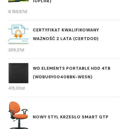
10PLHR)
6 189,87
zł
CERTYFIKAT KWALIFIKOWANY
WAŻNOŚĆ 2 LATA (CERTDOD)
269,37
zł
WD ELEMENTS PORTABLE HDD 4TB
(WDBU6Y0040BBK-WESN)
415,00
zł
NOWY STYL KRZESŁO SMART GTP