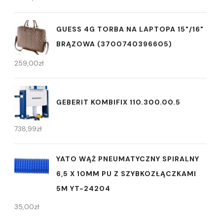
GUESS 4G TORBA NA LAPTOPA 15"/16"
BRĄZOWA (3700740396605)
259,00
zł
GEBERIT KOMBIFIX 110.300.00.5
738,99
zł
YATO WĄŻ PNEUMATYCZNY SPIRALNY
6,5 X 10MM PU Z SZYBKOZŁĄCZKAMI
5M YT-24204
35,00
zł