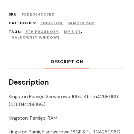
SKU:
FBDE0E4C38BD
CATEGORIES:
KINGSTON
,
PAMIĘCI RAM
TAGS:
ETH PROGNOZY
,
MP 3 YT
,
NAJNOWSZY WINDOWS
DESCRIPTION
Description
Kingston Pamięć Serwerowa 16Gb Ktl-Tn426E/16G
(KTLTN426E16G)
Kingston: Pamięci RAM
kingston Pamięć serwerowa 16GB KTL-TN426E/16G