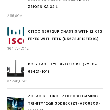
ZBIORNIKA 32 L
2 115,60
zł
CISCO N5672UP CHASSIS WITH 12 X 1G
FEXES WITH FETS (N5672UP12FEX1G)
364 754,04
zł
POLY EAGLEEYE DIRECTOR II (7230-
69421-101)
37 248,05
zł
ZOTAC GEFORCE RTX 3080 GAMING
TRINITY 12GB GDDR6X (ZT-A30820D-