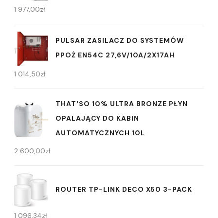
1 977,00
zł
PULSAR ZASILACZ DO SYSTEMÓW
PPOŻ EN54C 27,6V/10A/2X17AH
1 014,50
zł
THAT'SO 10% ULTRA BRONZE PŁYN
OPALAJĄCY DO KABIN
AUTOMATYCZNYCH 10L
2 600,00
zł
ROUTER TP-LINK DECO X50 3-PACK
1 096,34
zł