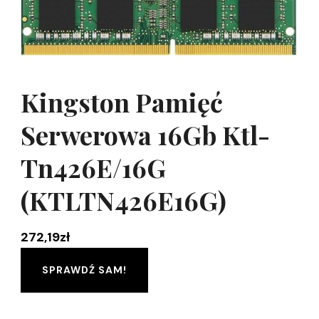
Kingston Pamięć
Serwerowa 16Gb Ktl-
Tn426E/16G
(KTLTN426E16G)
272,19
zł
SPRAWDŹ SAM!