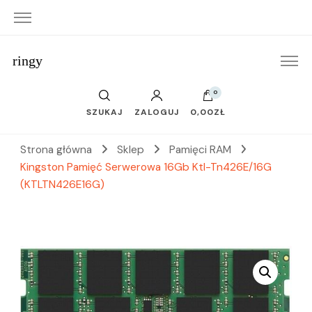
ringy
0
SZUKAJ
ZALOGUJ
0,00ZŁ
Strona główna
Sklep
Pamięci RAM
Kingston Pamięć Serwerowa 16Gb Ktl-Tn426E/16G
(KTLTN426E16G)