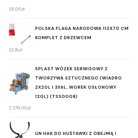
25,00
zł
POLSKA FLAGA NARODOWA 112X70 CM
KOMPLET Z DRZEWCEM
32,18
zł
SPLAST WÓZEK SERWISOWY Z
TWORZYWA SZTUCZNEGO (WIADRO
2X20L I 3X6L, WOREK OSŁONOWY
120L) (TSS0008)
2 279,00
zł
UN HAK DO HUŚTAWKI Z OBEJMĄ I