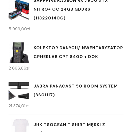
SAPPHIRE RADEON RX 7900 XTX
NITRO+ OC 24GB GDDR6
(113220140G)
5 999,00
zł
KOLEKTOR DANYCH/INWENTARYZATOR
CPHERLAB CPT 8400 + DOK
2 666,66
zł
JABRA PANACAST 50 ROOM SYSTEM
(8601117)
21 374,01
zł
JHK TSOCEAN T SHIRT MĘSKI Z