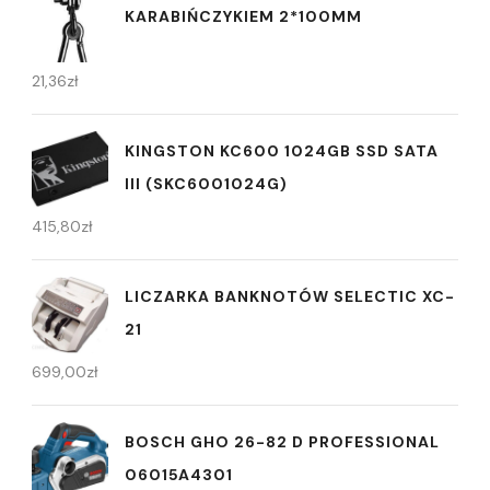
KARABIŃCZYKIEM 2*100MM
21,36
zł
KINGSTON KC600 1024GB SSD SATA
III (SKC6001024G)
415,80
zł
LICZARKA BANKNOTÓW SELECTIC XC-
21
699,00
zł
BOSCH GHO 26-82 D PROFESSIONAL
06015A4301