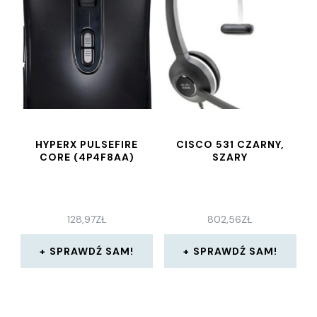
HYPERX PULSEFIRE
CISCO 531 CZARNY,
CORE (4P4F8AA)
SZARY
128,97
ZŁ
802,56
ZŁ
SPRAWDŹ SAM!
SPRAWDŹ SAM!