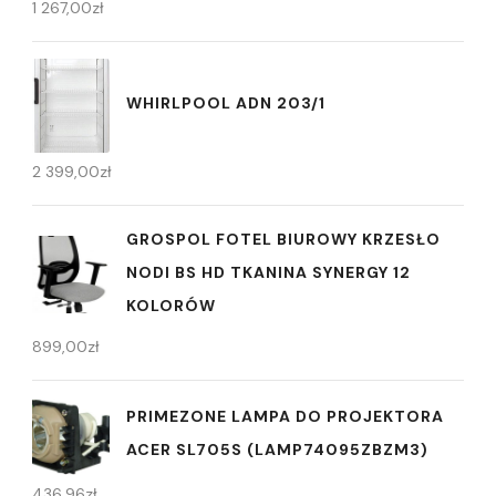
1 267,00
zł
WHIRLPOOL ADN 203/1
2 399,00
zł
GROSPOL FOTEL BIUROWY KRZESŁO
NODI BS HD TKANINA SYNERGY 12
KOLORÓW
899,00
zł
PRIMEZONE LAMPA DO PROJEKTORA
ACER SL705S (LAMP74095ZBZM3)
436,96
zł