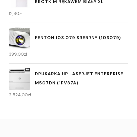
KRÓTKIM RĘKAWEM BIAŁY XL
12,80
zł
FENTON 103.079 SREBRNY (103079)
399,00
zł
DRUKARKA HP LASERJET ENTERPRISE
M507DN (1PV87A)
2 524,00
zł