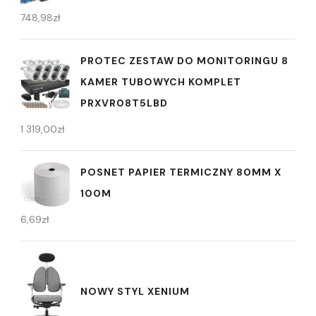
748,98
zł
PROTEC ZESTAW DO MONITORINGU 8
KAMER TUBOWYCH KOMPLET
PRXVR08T5LBD
1 319,00
zł
POSNET PAPIER TERMICZNY 80MM X
100M
6,69
zł
NOWY STYL XENIUM