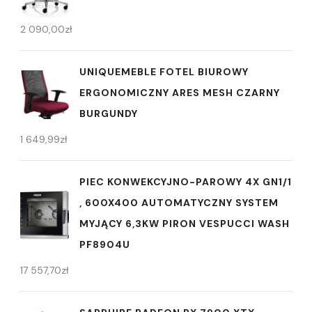
2 090,00
zł
UNIQUEMEBLE FOTEL BIUROWY
ERGONOMICZNY ARES MESH CZARNY
BURGUNDY
1 649,99
zł
PIEC KONWEKCYJNO-PAROWY 4X GN1/1
, 600X400 AUTOMATYCZNY SYSTEM
MYJĄCY 6,3KW PIRON VESPUCCI WASH
PF8904U
17 557,70
zł