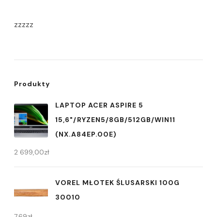
zzzzz
Produkty
LAPTOP ACER ASPIRE 5
15,6"/RYZEN5/8GB/512GB/WIN11
(NX.A84EP.00E)
2 699,00
zł
VOREL MŁOTEK ŚLUSARSKI 100G
30010
7,69
zł