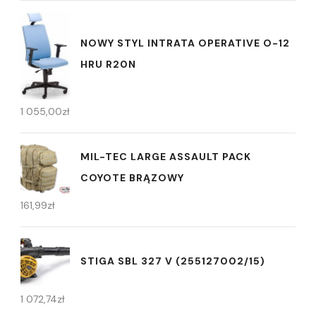
NOWY STYL INTRATA OPERATIVE O-12
HRU R20N
1 055,00
zł
MIL-TEC LARGE ASSAULT PACK
COYOTE BRĄZOWY
161,99
zł
STIGA SBL 327 V (255127002/15)
1 072,74
zł