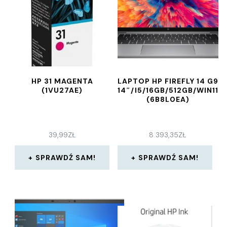
HP 31 MAGENTA
LAPTOP HP FIREFLY 14 G9
(1VU27AE)
14″/I5/16GB/512GB/WIN11
(6B8L0EA)
39,99
ZŁ
8 393,35
ZŁ
SPRAWDŹ SAM!
SPRAWDŹ SAM!