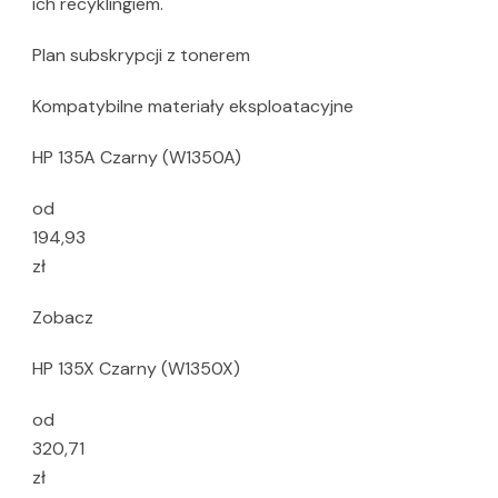
ich recyklingiem.
Plan subskrypcji z tonerem
Kompatybilne materiały eksploatacyjne
HP 135A Czarny (W1350A)
od
194,93
zł
Zobacz
HP 135X Czarny (W1350X)
od
320,71
zł