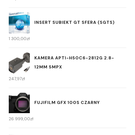
INSERT SUBIEKT GT SFERA (SGTS)
1 300,00
zł
KAMERA APTI-H50C6-2812G 2.8-
12MM 5MPX
247,97
zł
FUJIFILM GFX 100S CZARNY
26 999,00
zł