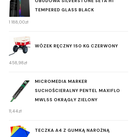
OBUDOWA SILVERSTONE SETA H1
TEMPERED GLASS BLACK
1 188,00
zł
WÓZEK RĘCZNY 150 KG CZERWONY
458,98
zł
MICROMEDIA MARKER
SUCHOŚCIERALNY PENTEL MAXIFLO
MWL5S OKRĄGŁY ZIELONY
11,44
zł
TECZKA A4 Z GUMKĄ NAROŻNĄ