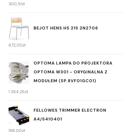
300,51
zł
BEJOT HENS HS 215 2N2706
672,00
zł
OPTOMA LAMPA DO PROJEKTORA
OPTOMA W301 - ORYGINALNA Z
MODUŁEM (SP.8VF01GC01)
1 264,26
zł
FELLOWES TRIMMER ELECTRON
A4/5410401
198,00
zł