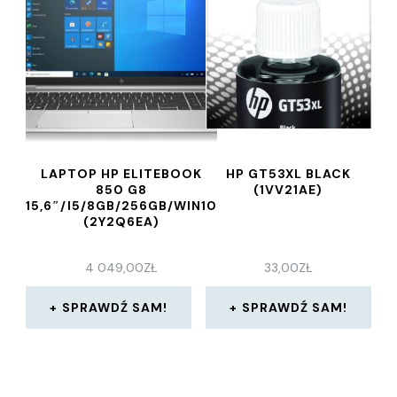
LAPTOP HP ELITEBOOK
HP GT53XL BLACK
850 G8
(1VV21AE)
15,6″/I5/8GB/256GB/WIN10
(2Y2Q6EA)
4 049,00
ZŁ
33,00
ZŁ
SPRAWDŹ SAM!
SPRAWDŹ SAM!