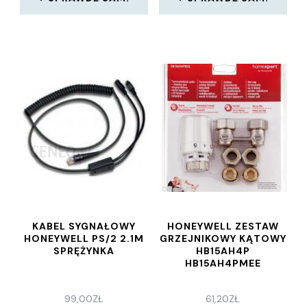
KABEL SYGNAŁOWY
HONEYWELL ZESTAW
HONEYWELL PS/2 2.1M
GRZEJNIKOWY KĄTOWY
SPRĘŻYNKA
HB15AH4P
HB15AH4PMEE
99,00
ZŁ
61,20
ZŁ