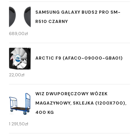
SAMSUNG GALAXY BUDS2 PRO SM-
R510 CZARNY
689,00
zł
ARCTIC F9 (AFACO-09000-GBA01)
22,00
zł
WIZ DWUPORĘCZOWY WÓZEK
MAGAZYNOWY, SKLEJKA (1200X700),
400 KG
1 291,50
zł