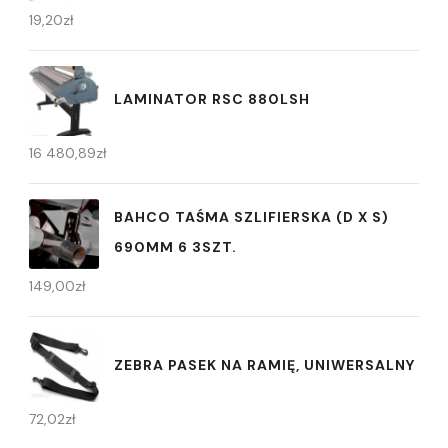
19,20
zł
LAMINATOR RSC 880LSH
16 480,89
zł
BAHCO TAŚMA SZLIFIERSKA (D X S)
690MM 6 3SZT.
149,00
zł
ZEBRA PASEK NA RAMIĘ, UNIWERSALNY
72,02
zł