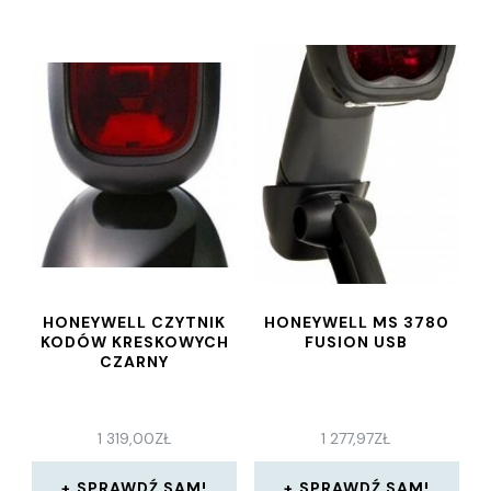
HONEYWELL CZYTNIK
HONEYWELL MS 3780
KODÓW KRESKOWYCH
FUSION USB
CZARNY
1 319,00
ZŁ
1 277,97
ZŁ
SPRAWDŹ SAM!
SPRAWDŹ SAM!