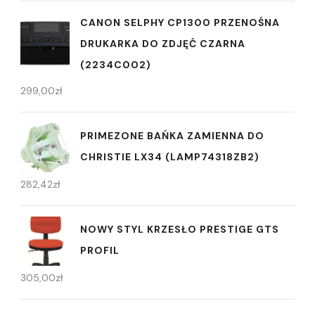
CANON SELPHY CP1300 PRZENOŚNA
DRUKARKA DO ZDJĘĆ CZARNA
(2234C002)
299,00
zł
PRIMEZONE BAŃKA ZAMIENNA DO
CHRISTIE LX34 (LAMP74318ZB2)
282,42
zł
NOWY STYL KRZESŁO PRESTIGE GTS
PROFIL
305,00
zł