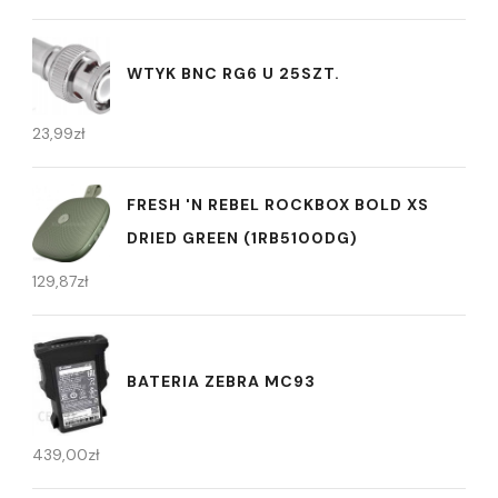
WTYK BNC RG6 U 25SZT.
23,99
zł
FRESH 'N REBEL ROCKBOX BOLD XS
DRIED GREEN (1RB5100DG)
129,87
zł
BATERIA ZEBRA MC93
439,00
zł