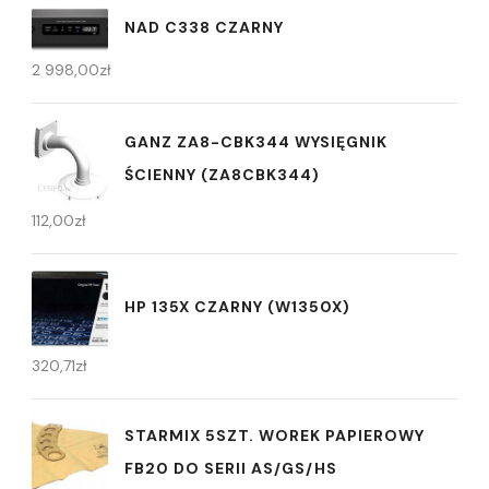
NAD C338 CZARNY
2 998,00
zł
GANZ ZA8-CBK344 WYSIĘGNIK
ŚCIENNY (ZA8CBK344)
112,00
zł
HP 135X CZARNY (W1350X)
320,71
zł
STARMIX 5SZT. WOREK PAPIEROWY
FB20 DO SERII AS/GS/HS