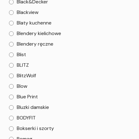
Black&Decker
Blackview
Blaty kuchenne
Blendery kielichowe
Blendery ręczne
Blist
BLITZ
BlitzWolf
Blow
Blue Print
Bluzki damskie
BODYFIT
Bokserki i szorty
Bomag