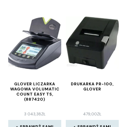
GLOVER LICZARKA
DRUKARKA PR-100,
WAGOWA VOLUMATIC
GLOVER
COUNT EASY TS,
(887420)
3 043,38
ZŁ
479,00
ZŁ
SPRAWDŹ SAM!
SPRAWDŹ SAM!