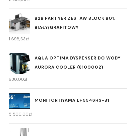
B2B PARTNER ZESTAW BLOCK B01,
BIAŁY/GRAFITOWY
1 698,63
zł
AQUA OPTIMA DYSPENSER DO WODY
AURORA COOLER (8100002)
930,00
zł
MONITOR IIYAMA LH5546HS-B1
5 500,00
zł