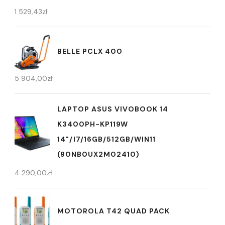
1 529,43
zł
BELLE PCLX 400
5 904,00
zł
LAPTOP ASUS VIVOBOOK 14
K3400PH-KP119W
14"/I7/16GB/512GB/WIN11
(90NB0UX2M02410)
4 290,00
zł
MOTOROLA T42 QUAD PACK