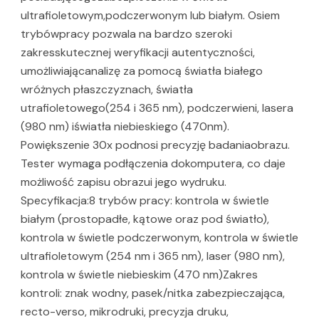
ultrafioletowym,podczerwonym lub białym. Osiem
trybówpracy pozwala na bardzo szeroki
zakresskutecznej weryfikacji autentyczności,
umożliwiającanalizę za pomocą światła białego
wróżnych płaszczyznach, światła
utrafioletowego(254 i 365 nm), podczerwieni, lasera
(980 nm) iświatła niebieskiego (470nm).
Powiększenie 30x podnosi precyzję badaniaobrazu.
Tester wymaga podłączenia dokomputera, co daje
możliwość zapisu obrazui jego wydruku.
Specyfikacja:8 trybów pracy: kontrola w świetle
białym (prostopadłe, kątowe oraz pod światło),
kontrola w świetle podczerwonym, kontrola w świetle
ultrafioletowym (254 nm i 365 nm), laser (980 nm),
kontrola w świetle niebieskim (470 nm)Zakres
kontroli: znak wodny, pasek/nitka zabezpieczająca,
recto-verso, mikrodruki, precyzja druku,