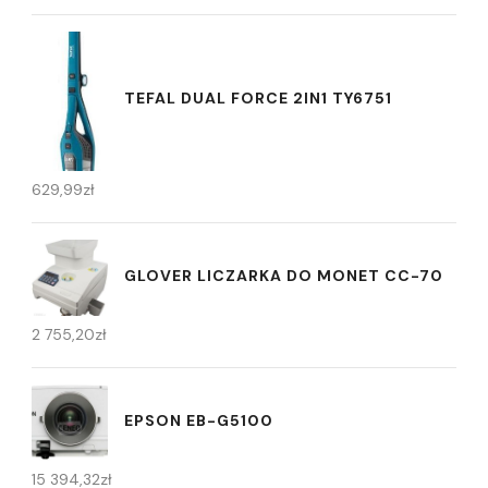
TEFAL DUAL FORCE 2IN1 TY6751
629,99
zł
GLOVER LICZARKA DO MONET CC-70
2 755,20
zł
EPSON EB-G5100
15 394,32
zł