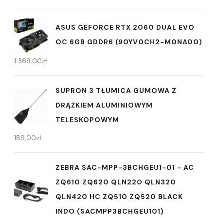
ASUS GEFORCE RTX 2060 DUAL EVO
OC 6GB GDDR6 (90YV0CH2-M0NA00)
1 369,00
zł
SUPRON 3 TŁUMICA GUMOWA Z
DRĄŻKIEM ALUMINIOWYM
TELESKOPOWYM
189,00
zł
ZEBRA SAC-MPP-3BCHGEU1-01 - AC
ZQ610 ZQ620 QLN220 QLN320
QLN420 HC ZQ510 ZQ520 BLACK
INDO (SACMPP3BCHGEU101)