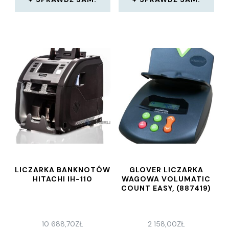
LICZARKA BANKNOTÓW
GLOVER LICZARKA
HITACHI IH-110
WAGOWA VOLUMATIC
COUNT EASY, (887419)
10 688,70
ZŁ
2 158,00
ZŁ