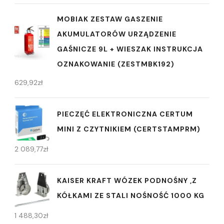
MOBIAK ZESTAW GASZENIE
AKUMULATORÓW URZĄDZENIE
GAŚNICZE 9L + WIESZAK INSTRUKCJA
OZNAKOWANIE (ZESTMBK192)
629,92
zł
PIECZĘĆ ELEKTRONICZNA CERTUM
MINI Z CZYTNIKIEM (CERTSTAMPRM)
2 089,77
zł
KAISER KRAFT WÓZEK PODNOŚNY ,Z
KÓŁKAMI ZE STALI NOŚNOŚĆ 1000 KG
1 488,30
zł