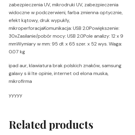
zabezpieczenia UV, mikrodruki UV, zabezpieczenia
widoczne w podczerwieni, farba zmienna optycznie,
efekt kątowy, druk wypukły,
mikroperforacjaKomunikacja: USB 2.0Powiększenie:
30xZasilanie/pobór mocy: USB 2.0Pole analizy: 12 x 9
mmWymiary w mm: 95 dł. x 65 szer. x 52 wys. Waga:
0.07 kg
ipad aur, klawiatura brak polskich znaków, samsung
galaxy s iii lte opinie, internet od elona muska,
mikrofirma
yyyyy
Related products