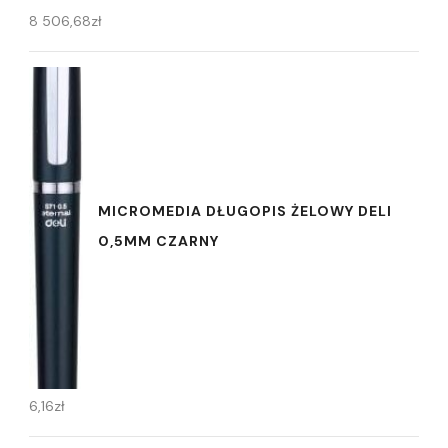
8 506,68
zł
MICROMEDIA DŁUGOPIS ŻELOWY DELI
0,5MM CZARNY
6,16
zł