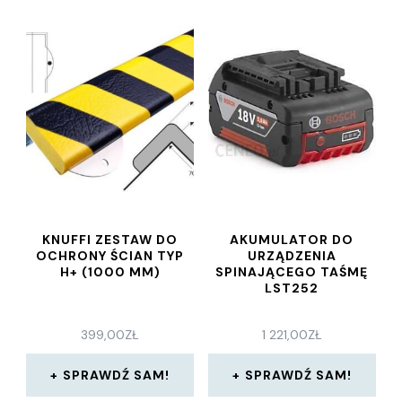
KNUFFI ZESTAW DO
AKUMULATOR DO
OCHRONY ŚCIAN TYP
URZĄDZENIA
H+ (1000 MM)
SPINAJĄCEGO TAŚMĘ
LST252
399,00
ZŁ
1 221,00
ZŁ
SPRAWDŹ SAM!
SPRAWDŹ SAM!