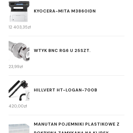
KYOCERA-MITA M3860IDN
12 403,35
zł
WTYK BNC RG6 U 25SZT.
23,99
zł
HILLVERT HT-LOGAN-700B
420,00
zł
MANUTAN POJEMNIKI PLASTIKOWE Z