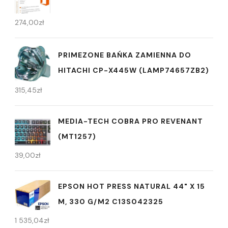
274,00
zł
PRIMEZONE BAŃKA ZAMIENNA DO
HITACHI CP-X445W (LAMP74657ZB2)
315,45
zł
MEDIA-TECH COBRA PRO REVENANT
(MT1257)
39,00
zł
EPSON HOT PRESS NATURAL 44" X 15
M, 330 G/M2 C13S042325
1 535,04
zł