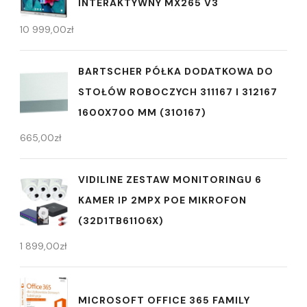
INTERAKTYWNY MX265 V3
10 999,00
zł
BARTSCHER PÓŁKA DODATKOWA DO
STOŁÓW ROBOCZYCH 311167 I 312167
1600X700 MM (310167)
665,00
zł
VIDILINE ZESTAW MONITORINGU 6
KAMER IP 2MPX POE MIKROFON
(32D1TB61106X)
1 899,00
zł
MICROSOFT OFFICE 365 FAMILY