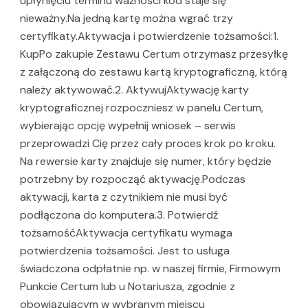
upłynięciu terminu ważności kod staje się
nieważny.Na jedną kartę można wgrać trzy
certyfikaty.Aktywacja i potwierdzenie tożsamości:1.
KupPo zakupie Zestawu Certum otrzymasz przesyłkę
z załączoną do zestawu kartą kryptograficzną, którą
należy aktywować.2. AktywujAktywację karty
kryptograficznej rozpoczniesz w panelu Certum,
wybierając opcję wypełnij wniosek – serwis
przeprowadzi Cię przez cały proces krok po kroku.
Na rewersie karty znajduje się numer, który będzie
potrzebny by rozpocząć aktywację.Podczas
aktywacji, karta z czytnikiem nie musi być
podłączona do komputera.3. Potwierdź
tożsamośćAktywacja certyfikatu wymaga
potwierdzenia tożsamości. Jest to usługa
świadczona odpłatnie np. w naszej firmie, Firmowym
Punkcie Certum lub u Notariusza, zgodnie z
obowiązującym w wybranym miejscu