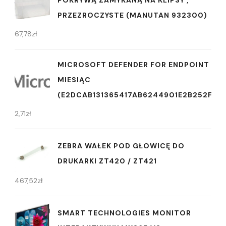
POKRYWĄ ZAMYKANĄ NA KLIPSY ,
PRZEZROCZYSTE (MANUTAN 932300)
67,78
zł
MICROSOFT DEFENDER FOR ENDPOINT 1
MIESIĄC
(E2DCAB131365417AB6244901E2B252F5)
2,71
zł
ZEBRA WAŁEK POD GŁOWICĘ DO
DRUKARKI ZT420 / ZT421
467,52
zł
SMART TECHNOLOGIES MONITOR