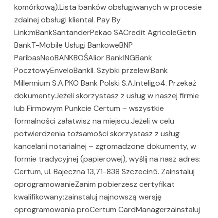
komórkową).Lista banków obsługiwanych w procesie
zdalnej obsługi klientaI. Pay By
Link:mBankSantanderPekao SACredit AgricoleGetin
BankT-Mobile Usługi BankoweBNP
ParibasNeoBANKBOŚAlior BankINGBank
PocztowyEnveloBankII. Szybki przelew:Bank
Millennium S.A.PKO Bank Polski S.A.Inteligo4. Przekaż
dokumentyJeżeli skorzystasz z usług w naszej firmie
lub Firmowym Punkcie Certum – wszystkie
formalności załatwisz na miejscu.Jeżeli w celu
potwierdzenia tożsamości skorzystasz z usług
kancelarii notarialnej – zgromadzone dokumenty, w
formie tradycyjnej (papierowej), wyślij na nasz adres:
Certum, ul. Bajeczna 13,71-838 Szczecin5. Zainstaluj
oprogramowanieZanim pobierzesz certyfikat
kwalifikowany:zainstaluj najnowszą wersję
oprogramowania proCertum CardManagerzainstaluj