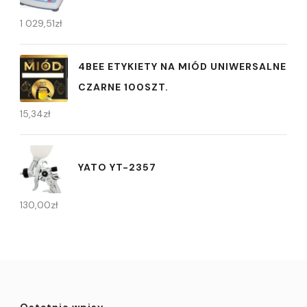
1 029,51
zł
4BEE ETYKIETY NA MIÓD UNIWERSALNE
CZARNE 100SZT.
15,34
zł
YATO YT-2357
130,00
zł
Ostatnie wpisy