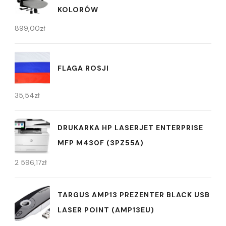
KOLORÓW
899,00
zł
FLAGA ROSJI
35,54
zł
DRUKARKA HP LASERJET ENTERPRISE
MFP M430F (3PZ55A)
2 596,17
zł
TARGUS AMP13 PREZENTER BLACK USB
LASER POINT (AMP13EU)