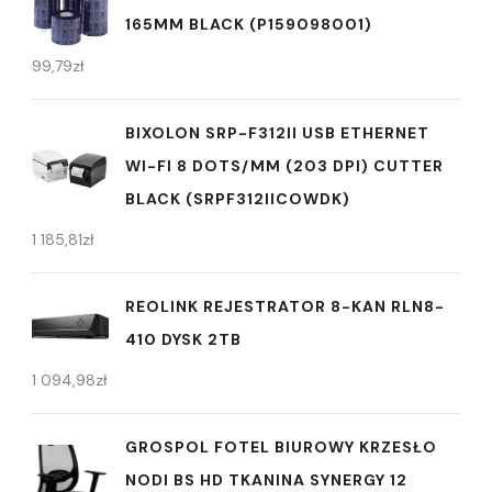
165MM BLACK (P159098001)
99,79
zł
BIXOLON SRP-F312II USB ETHERNET
WI-FI 8 DOTS/MM (203 DPI) CUTTER
BLACK (SRPF312IICOWDK)
1 185,81
zł
REOLINK REJESTRATOR 8-KAN RLN8-
410 DYSK 2TB
1 094,98
zł
GROSPOL FOTEL BIUROWY KRZESŁO
NODI BS HD TKANINA SYNERGY 12