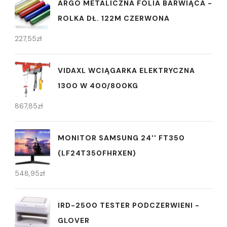
ARGO METALICZNA FOLIA BARWIĄCA -
ROLKA DŁ. 122M CZERWONA
227,55
zł
VIDAXL WCIĄGARKA ELEKTRYCZNA
1300 W 400/800KG
867,85
zł
MONITOR SAMSUNG 24'' FT350
(LF24T350FHRXEN)
548,95
zł
IRD-2500 TESTER PODCZERWIENI -
GLOVER