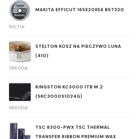
MAKITA EFFICUT 165X20X56 B57320
155,77
zł
STELTON KOSZ NA PIECZYWO LUNA
(410)
288,00
zł
KINGSTON KC3000 1TB M.2
(SKC3000S1024G)
369,00
zł
TSC 8300-PWX TSC THERMAL
TRANSFER RIBBON PREMIUM WAX