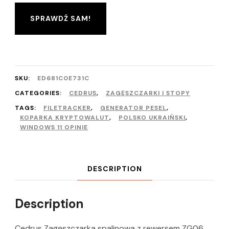
SPRAWDŹ SAM!
SKU:
ED681C0E731C
CATEGORIES:
CEDRUS
,
ZAGĘSZCZARKI I STOPY
TAGS:
FILETRACKER
,
GENERATOR PESEL
,
KOPARKA KRYPTOWALUT
,
POLSKO UKRAIŃSKI
,
WINDOWS 11 OPINIE
DESCRIPTION
Description
Cedrus Zagęszczarka spalinowa z rewersem ZG06