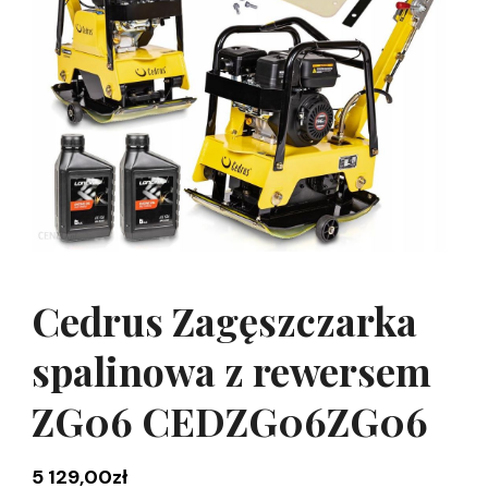
Cedrus Zagęszczarka
spalinowa z rewersem
ZG06 CEDZG06ZG06
5 129,00
zł