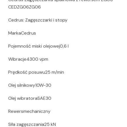
CEDZG06ZG06
Cedrus: Zagęszczarki i stopy
MarkaCedrus
Pojemność miski olejowej0,6 l
Wibracje4300 vpm
Prędkość posuwu25 m/min
Olej silnikowy10W-30
Olej wibratoraSAE30
Rewersmechaniczny
Siła zagęszczania25 kN