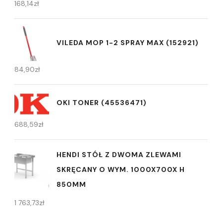
168,14
zł
VILEDA MOP 1-2 SPRAY MAX (152921)
84,90
zł
OKI TONER (45536471)
688,59
zł
HENDI STÓŁ Z DWOMA ZLEWAMI
SKRĘCANY O WYM. 1000X700X H
850MM
1 763,73
zł