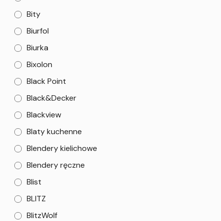
Bity
Biurfol
Biurka
Bixolon
Black Point
Black&Decker
Blackview
Blaty kuchenne
Blendery kielichowe
Blendery ręczne
Blist
BLITZ
BlitzWolf