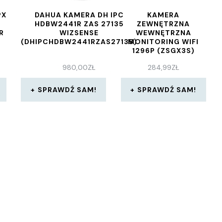
PX
DAHUA KAMERA DH IPC
KAMERA
HDBW2441R ZAS 27135
ZEWNĘTRZNA
R
WIZSENSE
WEWNĘTRZNA
(DHIPCHDBW2441RZAS27135)
MONITORING WIFI
1296P (ZSGX3S)
980,00
ZŁ
284,99
ZŁ
SPRAWDŹ SAM!
SPRAWDŹ SAM!