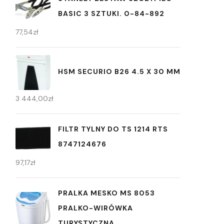
BASIC 3 SZTUKI. 0-84-892
77,54
zł
HSM SECURIO B26 4.5 X 30 MM
3 444,00
zł
FILTR TYLNY DO TS 1214 RTS
8747124676
97,17
zł
PRALKA MESKO MS 8053
PRALKO-WIRÓWKA
TURYSTYCZNA