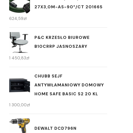
27X3,0M-AS-90°/CT 201665
624,59
zł
P&C KRZESŁO BIUROWE
B10CRRP JASNOSZARY
1 450,83
zł
CHUBB SEJF
ANTYWŁAMANIOWY DOMOWY
HOME SAFE BASIC S2 20 KL
1 300,00
zł
DEWALT DCD796N