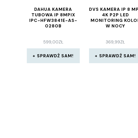
DAHUA KAMERA
DVS KAMERA IP 8 M
TUBOWA IP 8MPIX
4K P2P LED
IPC-HFW3841E-AS-
MONITORING KOLO
0280B
W NOCY
599,00
ZŁ
369,99
ZŁ
SPRAWDŹ SAM!
SPRAWDŹ SAM!