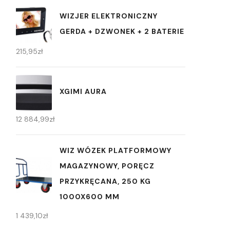
WIZJER ELEKTRONICZNY
GERDA + DZWONEK + 2 BATERIE
215,95
zł
XGIMI AURA
12 884,99
zł
WIZ WÓZEK PLATFORMOWY
MAGAZYNOWY, PORĘCZ
PRZYKRĘCANA, 250 KG
1000X600 MM
1 439,10
zł