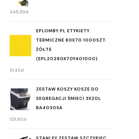
448,99
zł
EPLOMBY.PL ETYKIETY
TERMICZNE 80X70 1000SZT.
ŻÓŁTE
(EPL20280X70Y401000)
51,45
zł
ZESTAW KOSZY KOSZE DO
SEGREGACJI ŚMIECI 3X20L
BA40305A
129,90
zł
STANLEY ZESTAW SZCZYPIEC