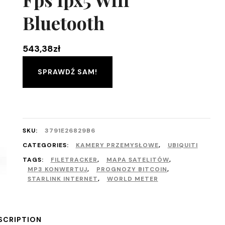
Bluetooth
543,38
zł
SPRAWDŹ SAM!
SKU:
3791E26829B6
CATEGORIES:
KAMERY PRZEMYSŁOWE
,
UBIQUITI
TAGS:
FILETRACKER
,
MAPA SATELITÓW
,
MP3 KONWERTUJ
,
PROGNOZY BITCOIN
,
STARLINK INTERNET
,
WORLD METER
SCRIPTION