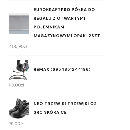
EUROKRAFTPRO PÓŁKA DO
REGAŁU Z OTWARTYMI
POJEMNIKAMI
MAGAZYNOWYMI OPAK. 2SZT.
405,90
zł
REMAX (6954851244196)
110,00
zł
NEO TRZEWIKI TRZEWIKI O2
SRC SKÓRA CE
79,00
zł