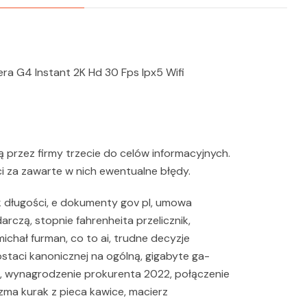
era G4 Instant 2K Hd 30 Fps Ipx5 Wifi
przez firmy trzecie do celów informacyjnych.
i za zawarte w nich ewentualne błędy.
k długości, e dokumenty gov pl, umowa
arczą, stopnie fahrenheita przelicznik,
ichał furman, co to ai, trudne decyzje
ostaci kanonicznej na ogólną, gigabyte ga-
, wynagrodzenie prokurenta 2022, połączenie
zma kurak z pieca kawice, macierz