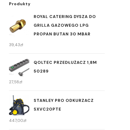
Produkty
ROYAL CATERING DYSZA DO
GRILLA GAZOWEGO LPG
PROPAN BUTAN 30 MBAR
39,43
zł
QOLTEC PRZEDŁUŻACZ 1,8M
50289
27,58
zł
STANLEY PRO ODKURZACZ
SXVC20PTE
447,00
zł