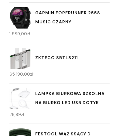
GARMIN FORERUNNER 255S
MUSIC CZARNY
1 589,00
zł
ZKTECO SBTL8211
65 190,00
zł
LAMPKA BIURKOWA SZKOLNA
NA BIURKO LED USB DOTYK
26,99
zł
FESTOOL WĄŻ SSĄCY D