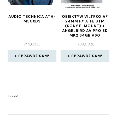
AUDIO TECHNICA ATH-
OBIEKTYW VILTROX AF
M50XDS
24MM F/1.8 FE STM
(SONY E-MOUNT) +
ANGELBIRD AV PRO SD
MK2 64GB V60
749,00
ZŁ
1 769,00
ZŁ
SPRAWDŹ SAM!
SPRAWDŹ SAM!
zzzzz