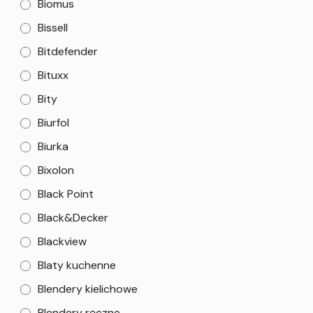
Biomus
Bissell
Bitdefender
Bituxx
Bity
Biurfol
Biurka
Bixolon
Black Point
Black&Decker
Blackview
Blaty kuchenne
Blendery kielichowe
Blendery ręczne