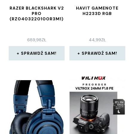
RAZER BLACKSHARK V2
HAVIT GAMENOTE
PRO
H2233D RGB
(RZ0403220100R3M1)
689,98
ZŁ
44,99
ZŁ
SPRAWDŹ SAM!
SPRAWDŹ SAM!