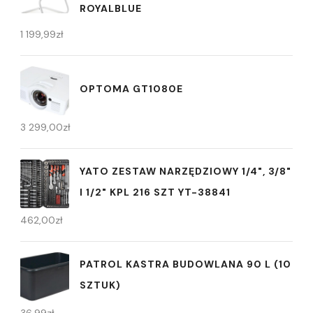
ROYALBLUE
1 199,99
zł
OPTOMA GT1080E
3 299,00
zł
YATO ZESTAW NARZĘDZIOWY 1/4", 3/8"
I 1/2" KPL 216 SZT YT-38841
462,00
zł
PATROL KASTRA BUDOWLANA 90 L (10
SZTUK)
36,99
zł