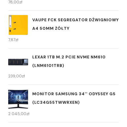
78,00
zł
VAUPE FCK SEGREGATOR DŹWIGNIOWY
A4 50MM ŻÓŁTY
7,87
zł
LEXAR 1TB M.2 PCIE NVME NM610
(LNM6101TRB)
239,00
zł
MONITOR SAMSUNG 34'' ODYSSEY G5
(LC34G55TWWRXEN)
2 045,00
zł