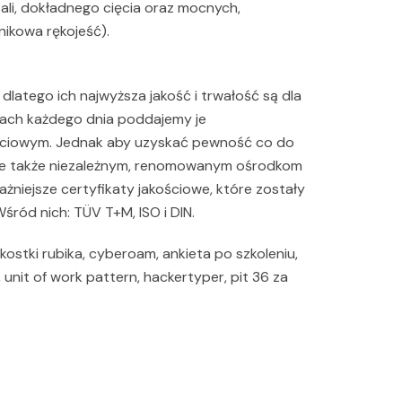
ali, dokładnego cięcia oraz mocnych,
ikowa rękojeść).
 dlatego ich najwyższa jakość i trwałość są dla
iach każdego dnia poddajemy je
ściowym. Jednak aby uzyskać pewność co do
je także niezależnym, renomowanym ośrodkom
żniejsze certyfikaty jakościowe, które zostały
ród nich: TÜV T+M, ISO i DIN.
ostki rubika, cyberoam, ankieta po szkoleniu,
unit of work pattern, hackertyper, pit 36 za