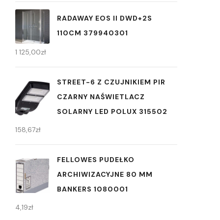
RADAWAY EOS II DWD+2S
110CM 379940301
1 125,00
zł
STREET-6 Z CZUJNIKIEM PIR
CZARNY NAŚWIETLACZ
SOLARNY LED POLUX 315502
158,67
zł
FELLOWES PUDEŁKO
ARCHIWIZACYJNE 80 MM
BANKERS 1080001
4,19
zł