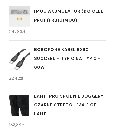
IMOU AKUMULATOR (DO CELL
PRO) (FRB10IMOU)
247,83
zł
BOROFONE KABEL BX80
SUCCEED - TYP C NA TYP C -
60W
22,42
zł
LAHTI PRO SPODNIE JOGGERY
CZARNE STRETCH "3XL" CE
LAHTI
183,38
zł