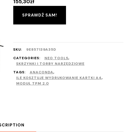
155,30
zł
SPRAWDŹ SAM!
SKU:
9E857139A35D
CATEGORIES:
NEO TOOLS
,
SKRZYNKI I TORBY NARZĘDZIOWE
TAGS:
ANACONDA
,
ILE KOSZTUJE WYDRUKOWANIE KARTKI A4
,
MODUŁ TPM 2.0
SCRIPTION