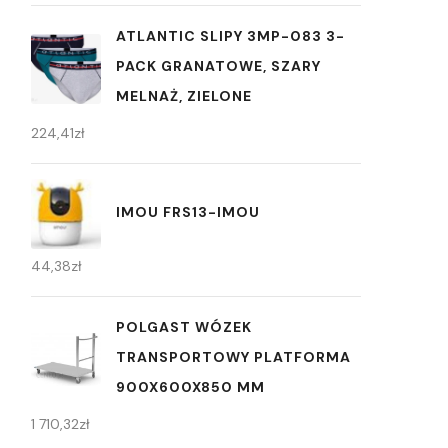
ATLANTIC SLIPY 3MP-083 3-
PACK GRANATOWE, SZARY
MELNAŻ, ZIELONE
224,41
zł
IMOU FRS13-IMOU
44,38
zł
POLGAST WÓZEK
TRANSPORTOWY PLATFORMA
900X600X850 MM
1 710,32
zł