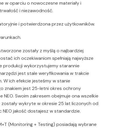
ne w oparciu o nowoczesne materiały i
trwałość i niezawodność.
toryjnie i potwierdzona przez użytkowników.
warunkach.
worzone zostały z myślą o najbardziej
stać ich oczekiwaniom spełniają najwyższe
ie produkcji wykorzystujemy starannie
arzędzi jest stale weryfikowania w trakcie
 W ich efekcie jesteśmy w stanie
 znakiem jest 25-letni okres ochrony
ne NEO. Swoim zakresem obejmuje ona wszelkie
 zostały wykryte w okresie 25 lat liczonych od
 NEO jakość dostajesz w standardzie.
 M+T (Monitoring + Testing) posiadają wybrane