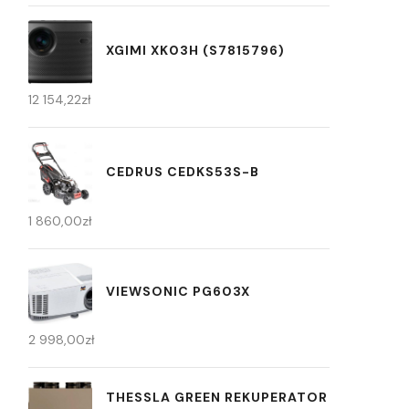
XGIMI XK03H (S7815796)
12 154,22
zł
CEDRUS CEDKS53S-B
1 860,00
zł
VIEWSONIC PG603X
2 998,00
zł
THESSLA GREEN REKUPERATOR