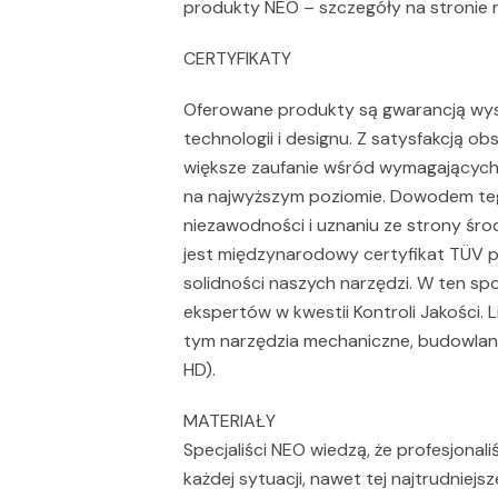
produkty NEO – szczegóły na stronie
CERTYFIKATY
Oferowane produkty są gwarancją wyso
technologii i designu. Z satysfakcją 
większe zaufanie wśród wymagających 
na najwyższym poziomie. Dowodem tego
niezawodności i uznaniu ze strony śro
jest międzynarodowy certyfikat TÜV pr
solidności naszych narzędzi. W ten s
ekspertów w kwestii Kontroli Jakości.
tym narzędzia mechaniczne, budowlane,
HD).
MATERIAŁY
Specjaliści NEO wiedzą, że profesjonal
każdej sytuacji, nawet tej najtrudniejsz