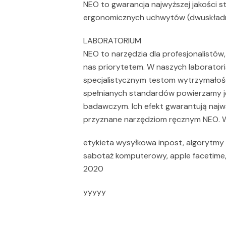
NEO to gwarancja najwyższej jakości st
ergonomicznych uchwytów (dwuskładn
LABORATORIUM
NEO to narzędzia dla profesjonalistów,
nas priorytetem. W naszych laborator
specjalistycznym testom wytrzymało
spełnianych standardów powierzamy 
badawczym. Ich efekt gwarantują najwa
przyznane narzędziom ręcznym NEO. Wś
etykieta wysyłkowa inpost, algorytmy k
sabotaż komputerowy, apple facetime, 
2020
yyyyy