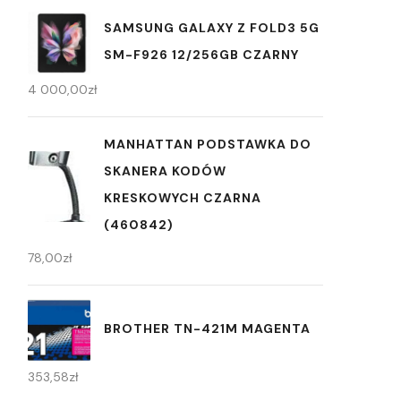
SAMSUNG GALAXY Z FOLD3 5G
SM-F926 12/256GB CZARNY
4 000,00
zł
MANHATTAN PODSTAWKA DO
SKANERA KODÓW
KRESKOWYCH CZARNA
(460842)
78,00
zł
BROTHER TN-421M MAGENTA
353,58
zł