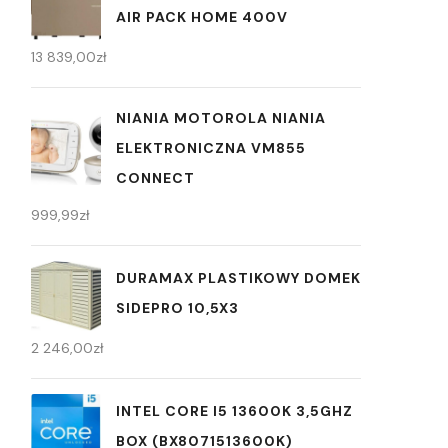
AIR PACK HOME 400V
13 839,00
zł
NIANIA MOTOROLA NIANIA
ELEKTRONICZNA VM855
CONNECT
999,99
zł
DURAMAX PLASTIKOWY DOMEK
SIDEPRO 10,5X3
2 246,00
zł
INTEL CORE I5 13600K 3,5GHZ
BOX (BX8071513600K)