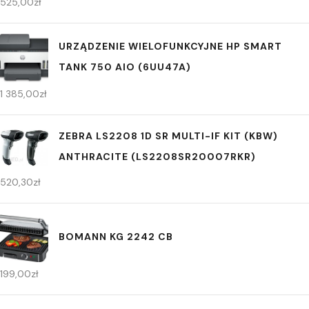
525,00
zł
URZĄDZENIE WIELOFUNKCYJNE HP SMART
TANK 750 AIO (6UU47A)
1 385,00
zł
ZEBRA LS2208 1D SR MULTI-IF KIT (KBW)
ANTHRACITE (LS2208SR20007RKR)
520,30
zł
BOMANN KG 2242 CB
199,00
zł