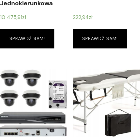
Jednokierunkowa
Lf100 Hatz L
10 475,91
zł
222,94
zł
SPRAWDŹ SAM!
SPRAWDŹ SAM!