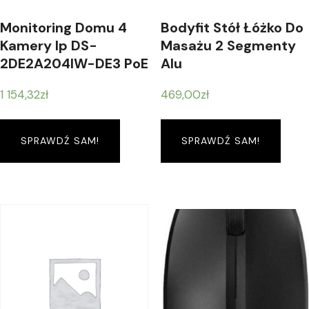
Monitoring Domu 4
Bodyfit Stół Łóżko Do
Kamery Ip DS-
Masażu 2 Segmenty
2DE2A204IW-DE3 PoE
Alu
1 154,32
zł
469,00
zł
SPRAWDŹ SAM!
SPRAWDŹ SAM!