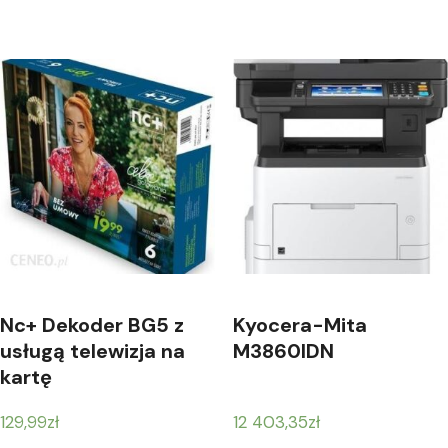
Nc+ Dekoder BG5 z
Kyocera-Mita
usługą telewizja na
M3860IDN
kartę
(TNK36MKFBG5)
129,99
zł
12 403,35
zł