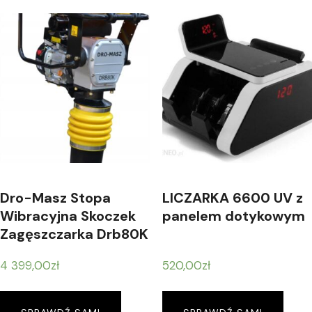
Dro-Masz Stopa
LICZARKA 6600 UV z
Wibracyjna Skoczek
panelem dotykowym
Zagęszczarka Drb80K
4 399,00
zł
520,00
zł