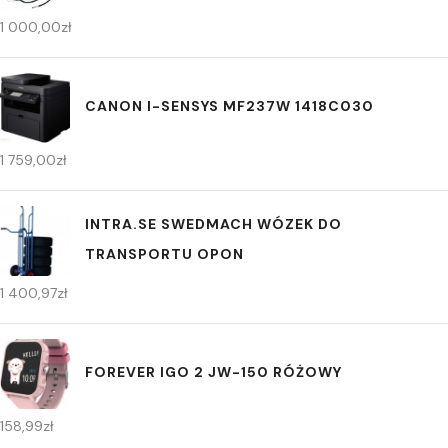
1 000,00
zł
CANON I-SENSYS MF237W 1418C030
1 759,00
zł
INTRA.SE SWEDMACH WÓZEK DO
TRANSPORTU OPON
1 400,97
zł
FOREVER IGO 2 JW-150 RÓŻOWY
158,99
zł