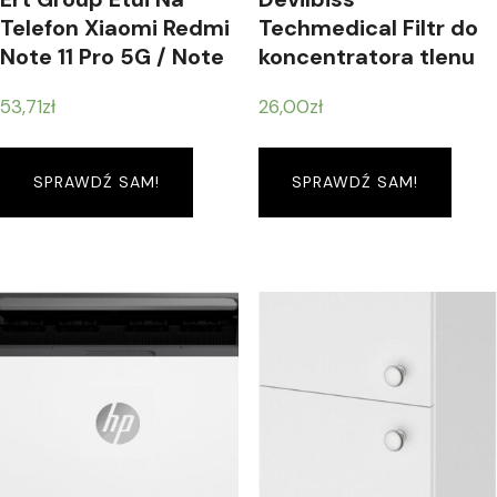
Telefon Xiaomi Redmi
Techmedical Filtr do
Note 11 Pro 5G / Note
koncentratora tlenu
11 Pro Plus 5G, Case
53,71
zł
26,00
zł
Oryginalny I Oficjalnie
Licencjonowany Przez
Babaco, Wzór
SPRAWDŹ SAM!
SPRAWDŹ SAM!
Animals 00