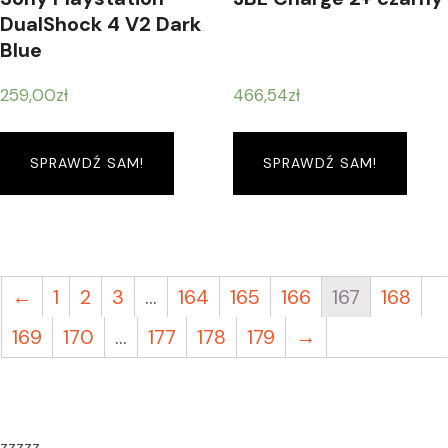
DualShock 4 V2 Dark
Blue
259,00
zł
466,54
zł
SPRAWDŹ SAM!
SPRAWDŹ SAM!
←
1
2
3
…
164
165
166
167
168
169
170
…
177
178
179
→
zzzzz