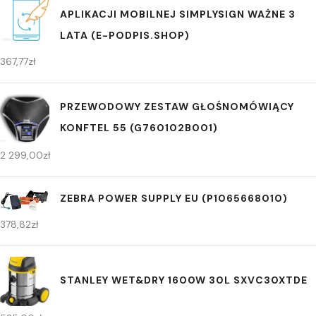
APLIKACJI MOBILNEJ SIMPLYSIGN WAŻNE 3
LATA (E-PODPIS.SHOP)
367,77
zł
PRZEWODOWY ZESTAW GŁOŚNOMÓWIĄCY
KONFTEL 55 (G760102B001)
2 299,00
zł
ZEBRA POWER SUPPLY EU (P1065668010)
378,82
zł
STANLEY WET&DRY 1600W 30L SXVC30XTDE