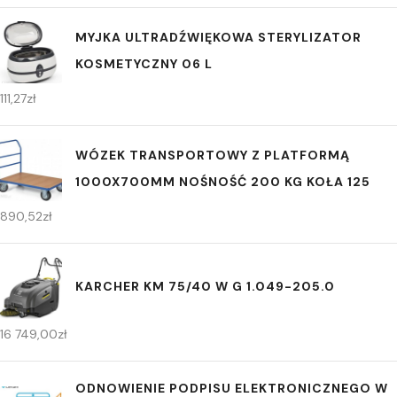
MYJKA ULTRADŹWIĘKOWA STERYLIZATOR
KOSMETYCZNY 06 L
111,27
zł
WÓZEK TRANSPORTOWY Z PLATFORMĄ
1000X700MM NOŚNOŚĆ 200 KG KOŁA 125
890,52
zł
KARCHER KM 75/40 W G 1.049-205.0
16 749,00
zł
ODNOWIENIE PODPISU ELEKTRONICZNEGO W