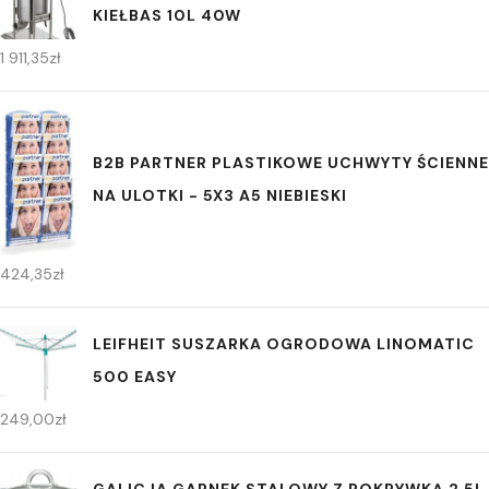
KIEŁBAS 10L 40W
1 911,35
zł
B2B PARTNER PLASTIKOWE UCHWYTY ŚCIENNE
NA ULOTKI - 5X3 A5 NIEBIESKI
424,35
zł
LEIFHEIT SUSZARKA OGRODOWA LINOMATIC
500 EASY
249,00
zł
GALICJA GARNEK STALOWY Z POKRYWKĄ 2,5L