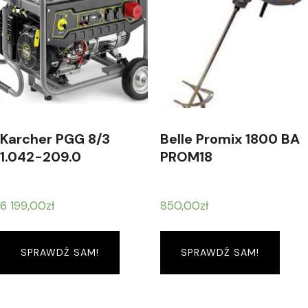
Karcher PGG 8/3
Belle Promix 1800 BA
1.042-209.0
PROM18
6 199,00
zł
850,00
zł
SPRAWDŹ SAM!
SPRAWDŹ SAM!