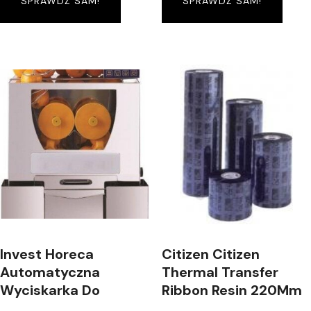
SPRAWDŹ SAM!
SPRAWDŹ SAM!
Invest Horeca
Citizen Citizen
Automatyczna
Thermal Transfer
Wyciskarka Do
Ribbon Resin 220Mm
Pomarańczy F 50C
4 Rolls/Box