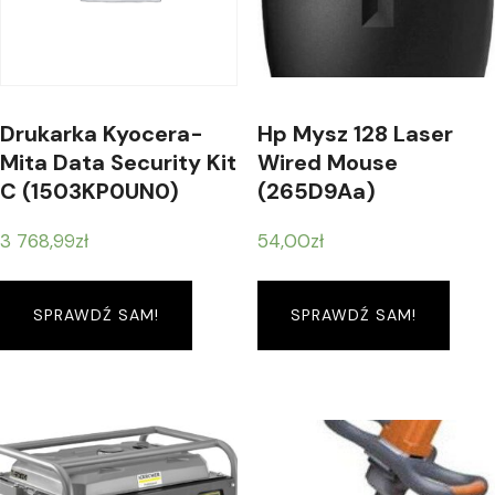
Drukarka Kyocera-
Hp Mysz 128 Laser
Mita Data Security Kit
Wired Mouse
C (1503KP0UN0)
(265D9Aa)
3 768,99
zł
54,00
zł
SPRAWDŹ SAM!
SPRAWDŹ SAM!