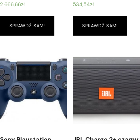
2 666,66
zł
534,54
zł
SPRAWDŹ SAM!
SPRAWDŹ SAM!
Sony Playstation
JBL Charge 2+ czarny