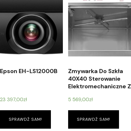
Epson EH-LS12000B
Zmywarka Do Szkła
40X40 Sterowanie
Elektromechaniczne Z
Dozownikiem
23 397,00
zł
5 569,00
zł
Detergentu
SPRAWDŹ SAM!
SPRAWDŹ SAM!