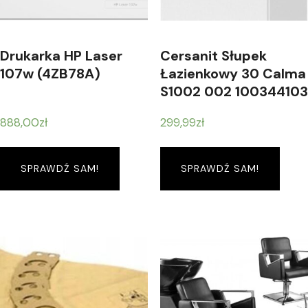
Drukarka HP Laser
Cersanit Słupek
107w (4ZB78A)
Łazienkowy 30 Calma
S1002 002 100344103
888,00
zł
299,99
zł
SPRAWDŹ SAM!
SPRAWDŹ SAM!