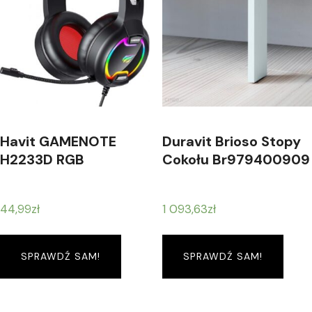
Havit GAMENOTE
Duravit Brioso Stopy
H2233D RGB
Cokołu Br979400909
44,99
zł
1 093,63
zł
SPRAWDŹ SAM!
SPRAWDŹ SAM!