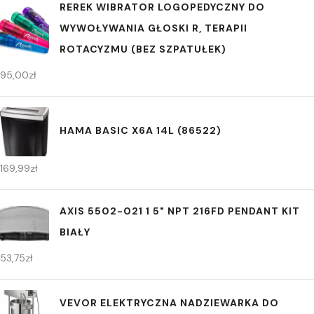
REREK WIBRATOR LOGOPEDYCZNY DO
WYWOŁYWANIA GŁOSKI R, TERAPII
ROTACYZMU (BEZ SZPATUŁEK)
95,00
zł
HAMA BASIC X6A 14L (86522)
169,99
zł
AXIS 5502-021 1 5" NPT 216FD PENDANT KIT
BIAŁY
53,75
zł
VEVOR ELEKTRYCZNA NADZIEWARKA DO