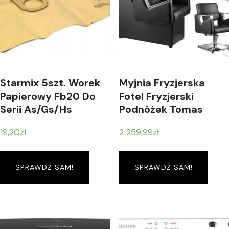
Starmix 5szt. Worek
Myjnia Fryzjerska
Papierowy Fb20 Do
Fotel Fryzjerski
Serii As/Gs/Hs
Podnóżek Tomas
19,20
zł
2 259,99
zł
SPRAWDŹ SAM!
SPRAWDŹ SAM!