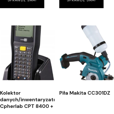
SPRAWDŹ SAM!
SPRAWDŹ SAM!
Kolektor
Piła Makita CC301DZ
danych/inwentaryzator
Cpherlab CPT 8400 +
dok