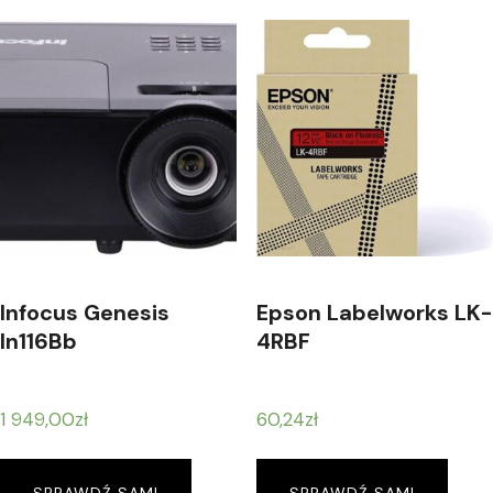
Infocus Genesis
Epson Labelworks LK-
In116Bb
4RBF
1 949,00
zł
60,24
zł